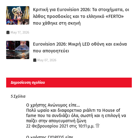
Κριτική για Eurovision 2026: Τα στοιχήματα, οι
λάθος προσδοκίες και το ελληνικό «FERTO»
που χάθηκε στη σκηνή
May 17, 2026
Eurovision 2026: Μικρή LED οθόνη και εικόνα
που απογοητεύει
May 07, 2026
Δημοσίευση σχολίου
5 Σχόλια
Ο χρήστης Ανώνυμος είπε…
Πολύ ωραίο και διαφορετικο ριάλιτι το House of
fame που τα συνδιάζει όλα, σωστή και η επιλογή να
παίζει στην απογευματινή ζώνη
22 Φεβρουαρίου 2021 στις 10:11 μ.μ.
Ο χρήστης
ΓΙΏΡΓΟΣ
είπε…