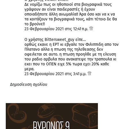
Δε νομίζω πως οι ηθοποιοί στα βιογραφικά τους
γράφουν αν είναι παιδεραστές ή έχουν
οποιαδήποτε άλλη ανωμαλία!! Άρα όσο και να κ να
τα κοιτάξουν τα βιογραφικά τους, κάτι τέτοιο δε θα
το βρούνε!!
23 Φεβρουαρίου 2021 στις 12:41 π.μ.
Ο χρήστης
Bittersweet_guy
είπε…
ορθώς εκανε η ΕΡΤ κι εβγαλε τον Φιλιππιδη απο τον
Πλατανο αλλα η πτωση της τηλεθεασης δεν
οφειλεται σε αυτο. η πτωση προηλθε με τη ελευση
του ραδιο αρβυλα που ανακατεψε την τραπουλα κι
εκει που το ΟΠΕΝ ειχε 5% τωρα εχει 20% καθε
μερα.
23 Φεβρουαρίου 2021 στις 3:41 μ.μ.
Δημοσίευση σχολίου