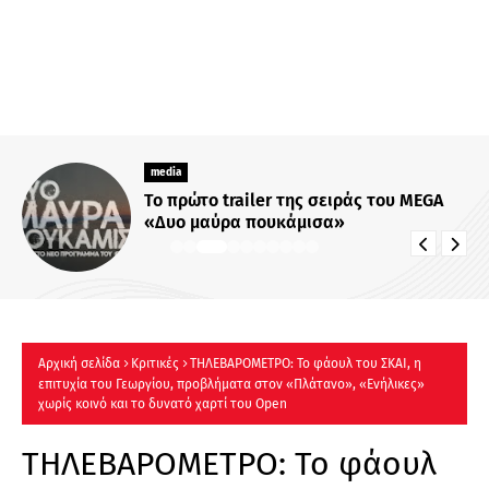
media
Το πρώτο trailer της σειράς του MEGA
«Δυο μαύρα πουκάμισα»
Αρχική σελίδα
Κριτικές
ΤΗΛΕΒΑΡΟΜΕΤΡΟ: Το φάουλ του ΣΚΑΙ, η
επιτυχία του Γεωργίου, προβλήματα στον «Πλάτανο», «Ενήλικες»
χωρίς κοινό και το δυνατό χαρτί του Open
ΤΗΛΕΒΑΡΟΜΕΤΡΟ: Το φάουλ