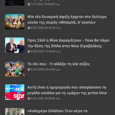
7/31/2026 10:05:00 π.μ.
Μία νέα δυναμική άφιξη έρχεται στο δεύτερο
κύκλο της σειράς «Μπαμπά, σ' αγαπώ»
8/01/2026 09:44:00 π.μ.
Προς ΣΚΑΪ η Μίνα Καραμήτρου - Ποια θα πάρει
την θέση της δίπλα στον Νίκο Στραβελάκη;
8/06/2026 11:49:00 π.μ.
Το σόι σου - Τι αλλάζει τη νέα σεζόν;
8/05/2026 03:43:00 μ.μ.
Αυτή είναι η ημερομηνία που αποφάσισαν τα
μεγάλα κανάλια για τη «μάχη» της prime time
8/03/2026 10:30:00 π.μ.
«Καλημέρα Ελλάδα»: Στον αέρα το