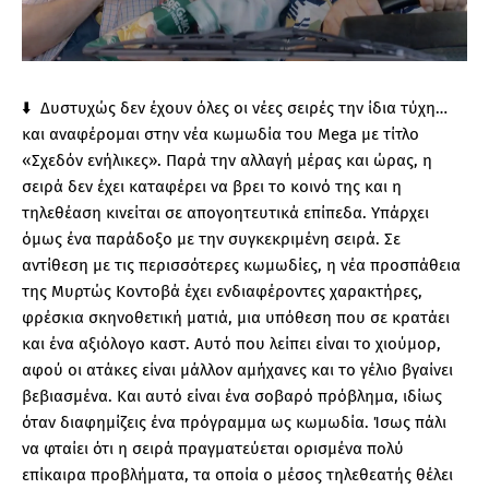
⬇️ Δυστυχώς δεν έχουν όλες οι νέες σειρές την ίδια τύχη…
και αναφέρομαι στην νέα κωμωδία του Mega με τίτλο
«Σχεδόν ενήλικες». Παρά την αλλαγή μέρας και ώρας, η
σειρά δεν έχει καταφέρει να βρει το κοινό της και η
τηλεθέαση κινείται σε απογοητευτικά επίπεδα. Υπάρχει
όμως ένα παράδοξο με την συγκεκριμένη σειρά. Σε
αντίθεση με τις περισσότερες κωμωδίες, η νέα προσπάθεια
της Μυρτώς Κοντοβά έχει ενδιαφέροντες χαρακτήρες,
φρέσκια σκηνοθετική ματιά, μια υπόθεση που σε κρατάει
και ένα αξιόλογο καστ. Αυτό που λείπει είναι το χιούμορ,
αφού οι ατάκες είναι μάλλον αμήχανες και το γέλιο βγαίνει
βεβιασμένα. Και αυτό είναι ένα σοβαρό πρόβλημα, ιδίως
όταν διαφημίζεις ένα πρόγραμμα ως κωμωδία. Ίσως πάλι
να φταίει ότι η σειρά πραγματεύεται ορισμένα πολύ
επίκαιρα προβλήματα, τα οποία ο μέσος τηλεθεατής θέλει