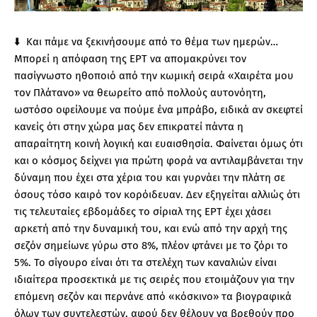
⬇️ Και πάμε να ξεκινήσουμε από το θέμα των ημερών…
Μπορεί η απόφαση της ΕΡΤ να απομακρύνει τον
πασίγνωστο ηθοποιό από την κωμική σειρά «Χαιρέτα μου
τον Πλάτανο» να θεωρείτο από πολλούς αυτονόητη,
ωστόσο οφείλουμε να πούμε ένα μπράβο, ειδικά αν σκεφτεί
κανείς ότι στην χώρα μας δεν επικρατεί πάντα η
απαραίτητη κοινή λογική και ευαισθησία. Φαίνεται όμως ότι
και ο κόσμος δείχνει για πρώτη φορά να αντιλαμβάνεται την
δύναμη που έχει στα χέρια του και γυρνάει την πλάτη σε
όσους τόσο καιρό τον κορόιδευαν. Δεν εξηγείται αλλιώς ότι
τις τελευταίες εβδομάδες το σίριαλ της ΕΡΤ έχει χάσει
αρκετή από την δυναμική του, και ενώ από την αρχή της
σεζόν σημείωνε γύρω στο 8%, πλέον φτάνει με το ζόρι το
5%. Το σίγουρο είναι ότι τα στελέχη των καναλιών είναι
ιδιαίτερα προσεκτικά με τις σειρές που ετοιμάζουν για την
επόμενη σεζόν και περνάνε από «κόσκινο» τα βιογραφικά
όλων των συντελεστών, αφού δεν θέλουν να βρεθούν προ