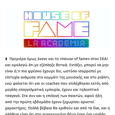
⬆️ Πρεμιέρα όμως έκανε και το «House of fame» στον ΣΚΑΙ
και ομολογώ ότι με εξέπληξε θετικά. Εντάξει, μπορεί να μην
είναι ό,τι πιο φρέσκο έχουμε δει, ωστόσο ισορροπεί με
επιτυχία ανάμεσα στο κομμάτι της μουσικής και στο ριάλιτι,
ενώ φαίνεται ότι και οι coaches που επιλέχθηκαν εκτός από
μεγάλη επαγγελματική εμπειρία, έχουν και τηλεοπτικό
τσαγανό. Στα συν και η επιλογή των παικτών, αφού ήδη
από την πρώτη εβδομάδα έχουν ξεχωρίσει αρκετοί
χαρακτήρες. Πολλά βέβαια θα κριθούν και από τα live, και η
αλήθεια είναι ότι στο συγκεκριμένο θέμα έγινε ένα μεγάλο