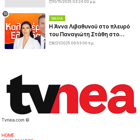
«Ώρα για TV» κάνουν πρεμιέρα
10/15/2025 03:24:00 μ.μ.
- Όλο το ρεπορτάζ
MEDIA
Η Άννα Λιβαθυνού στο πλευρό
του Παναγιώτη Στάθη στο
«Καλημέρα Ελλάδα»
8/21/2025 09:53:00 π.μ.
Tvnea.com ©
HOME