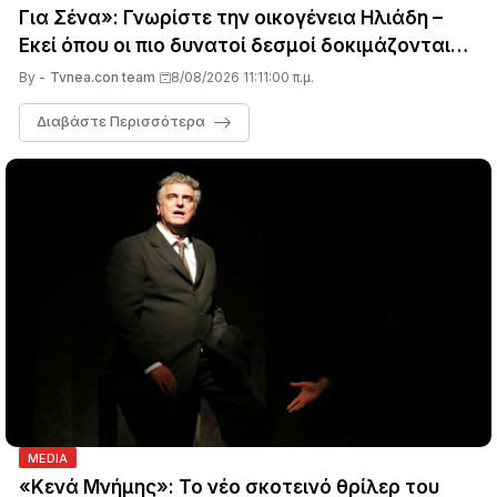
Για Σένα»: Γνωρίστε την οικογένεια Ηλιάδη –
Εκεί όπου οι πιο δυνατοί δεσμοί δοκιμάζονται
περισσότερο !
By -
Tvnea.con team
8/08/2026 11:11:00 π.μ.
Διαβάστε Περισσότερα
MEDIA
«Κενά Μνήμης»: Το νέο σκοτεινό θρίλερ του