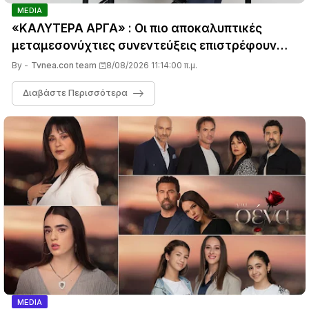
MEDIA
«ΚΑΛΥΤΕΡΑ ΑΡΓΑ» : Oι πιο αποκαλυπτικές
μεταμεσονύχτιες συνεντεύξεις επιστρέφουν
στο ACTION 24 - Πότε κάνουν πρεμιέρα;
By -
Tvnea.con team
8/08/2026 11:14:00 π.μ.
Διαβάστε Περισσότερα
MEDIA