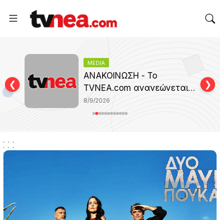
MEDIA
»:
ΑΝΑΚΟΙΝΩΣΗ - Το
❮
❯
TVNEA.com ανανεώνεται
ά…
και εξελίσσεται
8/9/2026
όχι