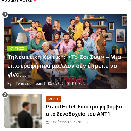
Popular Posts
ΚΡΙΤΙΚΈΣ
Τηλεοπτική Κριτική: «Το Σόι Σου» – Μια
επιστροφή που μάλλον δεν έπρεπε να
γίνει...
By -
Tvnea.con team
10/31/2025 10:11:00 μ.μ.
MEDIA
Grand Hotel: Επιστροφή βόμβα
στο ξενοδοχείο του ΑΝΤ1
10/31/2025 05:44:00 μ.μ.