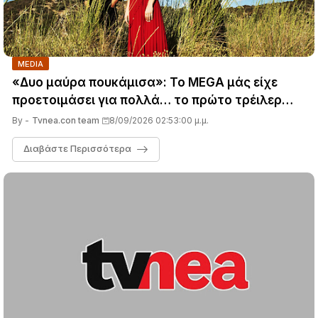
MEDIA
«Δυο μαύρα πουκάμισα»: Το MEGA μάς είχε
προετοιμάσει για πολλά… το πρώτο τρέιλερ
όμως όχι
By -
Tvnea.con team
8/09/2026 02:53:00 μ.μ.
Διαβάστε Περισσότερα