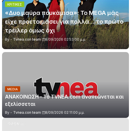
ΚΡΙΤΙΚΈΣ
«Δυο μαύρα πουκάμισα»: Το MEGA μάς
είχε προετοιμάσει για πολλά… το πρώτο
τρέιλερ όμως όχι
By -
Tvnea.con team
8/09/2026 02:53:00 μ.μ.
MEDIA
ΑΝΑΚΟΙΝΩΣΗ - Το TVNEA.com ανανεώνεται και
εξελίσσεται
By -
Tvnea.con team
8/09/2026 02:11:00 μ.μ.