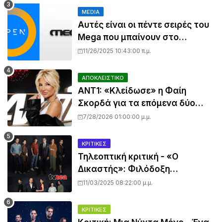
MEDIA
Αυτές είναι οι πέντε σειρές του
Mega που μπαίνουν στο
πρόγραμμα του OPEN
11/26/2025 10:43:00 π.μ.
ΑΠΟΚΛΕΙΣΤΙΚΟ
ANT1: «Κλείδωσε» η Φαίη
Σκορδά για τα επόμενα δύο
χρόνια – Θα μπει στο
7/28/2026 01:00:00 μ.μ.
καθημερινό πρόγραμμα;
ΚΡΙΤΙΚΈΣ
Τηλεοπτική κριτική - «Ο
Δικαστής»: Φιλόδοξη
παραγωγή με κύρος, αλλά
11/03/2025 08:22:00 μ.μ.
μέτριο ξεκίνημα
ΚΡΙΤΙΚΈΣ