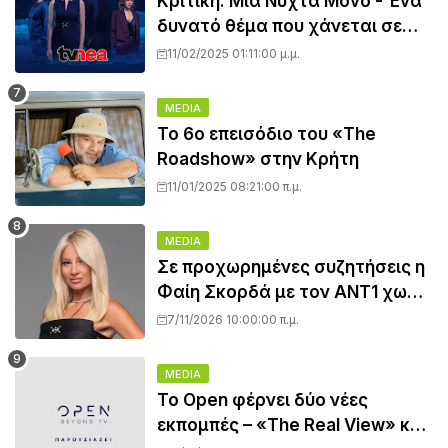
Κριτική: Μια Νύχτα Μόνο - Ένα
δυνατό θέμα που χάνεται σε
αργό ρυθμό και προβλέψιμες
11/02/2025 01:11:00 μ.μ.
εξελίξεις...
MEDIA
Το 6ο επεισόδιο του «The
Roadshow» στην Κρήτη
11/01/2025 08:21:00 π.μ.
MEDIA
Σε προχωρημένες συζητήσεις η
Φαίη Σκορδά με τον ΑΝΤ1 χωρίς
συμφωνία... - Όλο το ρεπορτάζ
7/11/2026 10:00:00 π.μ.
MEDIA
Το Open φέρνει δύο νέες
εκπομπές – «The Real View» και