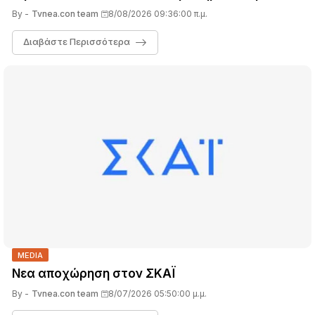
διαδρομής του
By -
Tvnea.con team
8/08/2026 09:36:00 π.μ.
Διαβάστε Περισσότερα
MEDIA
Νεα αποχώρηση στον ΣΚΑΪ
By -
Tvnea.con team
8/07/2026 05:50:00 μ.μ.