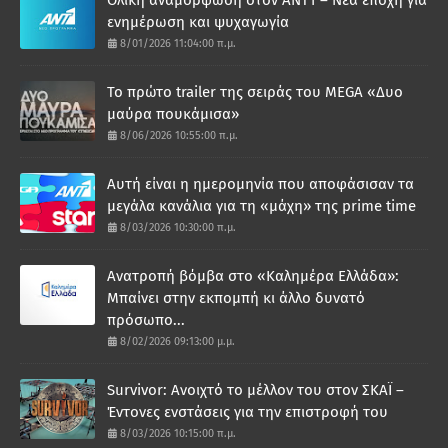
Ολική αναμόρφωση στον ΑΝΤ1 – Νέα εποχή για
ενημέρωση και ψυχαγωγία
8/01/2026 11:04:00 π.μ.
Το πρώτο trailer της σειράς του MEGA «Δυο
μαύρα πουκάμισα»
8/06/2026 10:55:00 π.μ.
Αυτή είναι η ημερομηνία που αποφάσισαν τα
μεγάλα κανάλια για τη «μάχη» της prime time
8/03/2026 10:30:00 π.μ.
Ανατροπή βόμβα στο «Καλημέρα Ελλάδα»:
Μπαίνει στην εκπομπή κι άλλο δυνατό
πρόσωπο...
8/02/2026 09:13:00 μ.μ.
Survivor: Ανοιχτό το μέλλον του στον ΣΚΑΪ –
Έντονες ενστάσεις για την επιστροφή του
8/03/2026 10:15:00 π.μ.