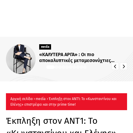
media
Για Σένα»: Γνωρίστε την οικογένεια
Ηλιάδη – Εκεί όπου οι πιο δυνατοί
δεσμοί δοκιμάζονται περισσότερο !
Αρχική σελίδα
media
Έκπληξη στον ΑΝΤ1: Το «Κωνσταντίνου και
Ελένης» επιστρέφει και στην prime time!
Έκπληξη στον ΑΝΤ1: Το