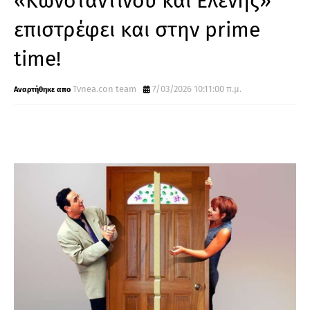
«Κωνσταντίνου και Ελένης»
επιστρέφει και στην prime
time!
Tvnea.con team
7/03/2026 10:11:00 π.μ.