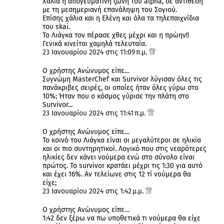
Χάλια η απογευματινή ζώνη του alpha, σε αντίθεση
με τη μεσημεριανή επανάληψη του Σογιού.
Επίσης χάλια και η Ελένη και όλα τα τηλεπαιχνίδια
του skai.
Το Λιάγκα τον πέρασε χθες μέχρι και η πρώην!!
Γενικά κινείται χαμηλά τελευταία.
23 Ιανουαρίου 2024 στις 11:09 π.μ.
Ο χρήστης Ανώνυμος είπε…
Συγνώμη MasterChef και Survivor λύγισαν όλες τις
πανάκριβες σειρές, οι οποίες ήταν όλες γύρω στο
10%; Ήταν που ο κόσμος γύρισε την πλάτη στο
Survivor...
23 Ιανουαρίου 2024 στις 11:41 π.μ.
Ο χρήστης Ανώνυμος είπε…
Το κοινό του Λιάγκα είναι οι μεγαλύτεροι σε ηλικία
και οι πιο συντηρητικοί. Λογικό που στις νεαρότερες
ηλικίες δεν κάνει νούμερα ενώ στο σύνολο είναι
πρώτος. Το survivor κρατάει μέχρι τις 1:30 για αυτό
και έχει 16%. Αν τελείωνε στις 12 τί νούμερα θα
είχε;
23 Ιανουαρίου 2024 στις 1:42 μ.μ.
Ο χρήστης Ανώνυμος είπε…
1:42 δεν ξέρω να πω υποθετικά τι νούμερα θα είχε