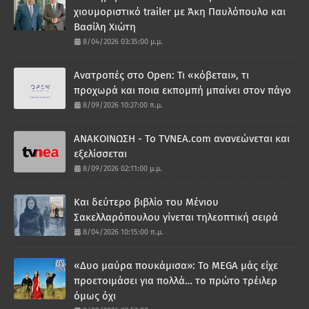
χιουμοριστικό trailer με Άκη Παυλόπουλο και
Βασίλη Χιώτη
8/04/2026 03:35:00 μ.μ.
Ανατροπές στο Open: Τι «κόβεται», τι
προχωρά και ποια εκπομπή μπαίνει στον πάγο
8/09/2026 10:27:00 π.μ.
ΑΝΑΚΟΙΝΩΣΗ - Το TVNEA.com ανανεώνεται και
εξελίσσεται
8/09/2026 02:11:00 μ.μ.
Και δεύτερο βιβλίο του Μένιου
Σακελλαρόπουλου γίνεται τηλεοπτική σειρά
8/04/2026 10:15:00 π.μ.
«Δυο μαύρα πουκάμισα»: Το MEGA μάς είχε
προετοιμάσει για πολλά… το πρώτο τρέιλερ
όμως όχι