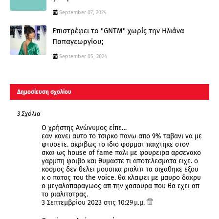
September 07, 2024
Επιστρέφει το "GNTM" χωρίς την Ηλιάνα
Παπαγεωργίου;
September 05, 2024
Δημοσίευση σχολίου
3 Σχόλια
Ο χρήστης Ανώνυμος είπε…
εαν κανει αυτο το τσιρκο πανω απο 9% ταβανι να με
φτυσετε. ακριβως το ιδιο φορματ παιχτηκε στον
σκαι ως house of fame παλι με φουρειρα αρσενακο
γαρμπη φοιβο και θυμαστε τι αποτελεσματα ειχε. ο
κοσμος δεν θελει μουσικα ριαλιτι τα σιχαθηκε εξου
κ ο πατος του the voice. θα κλαψει με μαυρο δακρυ
ο μεγαλοπαραγωος απ την χασουρα που θα εχει απ
το ριαλιτοτρας.
3 Σεπτεμβρίου 2023 στις 10:29 μ.μ.