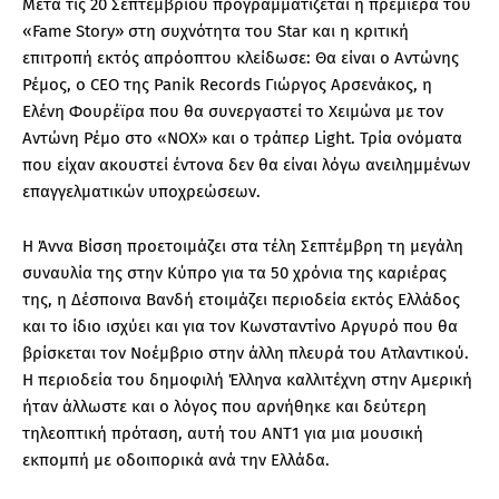
Μετά τις 20 Σεπτεμβρίου προγραμματίζεται η πρεμιέρα του
«Fame Story» στη συχνότητα του Star και η κριτική
επιτροπή εκτός απρόοπτου κλείδωσε: Θα είναι ο Αντώνης
Ρέμος, o CEO της Panik Records Γιώργος Αρσενάκος, η
Ελένη Φουρέϊρα που θα συνεργαστεί το Χειμώνα με τον
Αντώνη Ρέμο στο «NOX» και ο τράπερ Light. Τρία ονόματα
που είχαν ακουστεί έντονα δεν θα είναι λόγω ανειλημμένων
επαγγελματικών υποχρεώσεων.
Η Άννα Βίσση προετοιμάζει στα τέλη Σεπτέμβρη τη μεγάλη
συναυλία της στην Κύπρο για τα 50 χρόνια της καριέρας
της, η Δέσποινα Βανδή ετοιμάζει περιοδεία εκτός Ελλάδος
και το ίδιο ισχύει και για τον Κωνσταντίνο Αργυρό που θα
βρίσκεται τον Νοέμβριο στην άλλη πλευρά του Ατλαντικού.
Η περιοδεία του δημοφιλή Έλληνα καλλιτέχνη στην Αμερική
ήταν άλλωστε και ο λόγος που αρνήθηκε και δεύτερη
τηλεοπτική πρόταση, αυτή του ΑΝΤ1 για μια μουσική
εκπομπή με οδοιπορικά ανά την Ελλάδα.