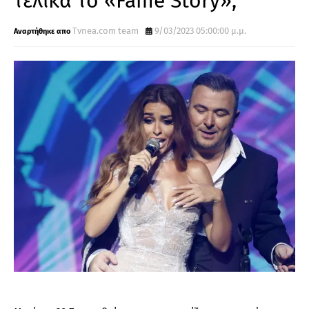
τελικά το «Fame Story»;
Τvnea.com team
9/03/2023 05:00:00 μ.μ.