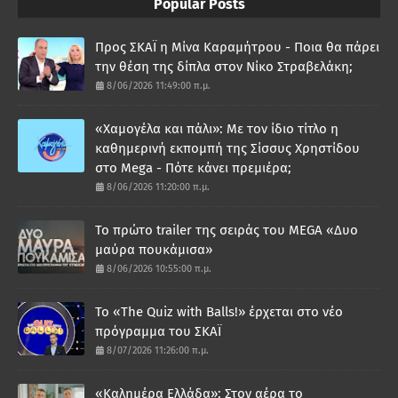
Popular Posts
Προς ΣΚΑΪ η Μίνα Καραμήτρου - Ποια θα πάρει
την θέση της δίπλα στον Νίκο Στραβελάκη;
8/06/2026 11:49:00 π.μ.
«Χαμογέλα και πάλι»: Με τον ίδιο τίτλο η
καθημερινή εκπομπή της Σίσσυς Χρηστίδου
στο Mega - Πότε κάνει πρεμιέρα;
8/06/2026 11:20:00 π.μ.
Το πρώτο trailer της σειράς του MEGA «Δυο
μαύρα πουκάμισα»
8/06/2026 10:55:00 π.μ.
Το «The Quiz with Balls!» έρχεται στο νέο
πρόγραμμα του ΣΚΑΪ
8/07/2026 11:26:00 π.μ.
«Καλημέρα Ελλάδα»: Στον αέρα το