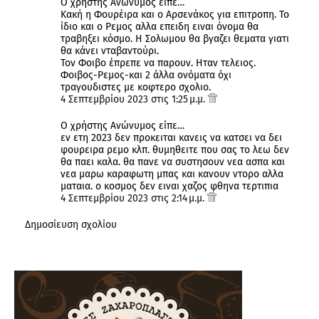
Ο χρήστης Ανώνυμος είπε…
Κακή η Φουρέιρα και ο Αρσενάκος για επιτροπη. Το
ίδιο και ο Ρεμος αλλα επειδη ειναι όνομα θα
τραβηξει κόσμο. Η Σολωμου θα βγαζει θεματα γιατι
θα κάνει νταβαντούρι.
Τον Φοιβο έπρεπε να παρουν. Ηταν τελειος.
Φοιβος-Ρεμος-και 2 άλλα ονόματα όχι
τραγουδιστες με κοφτερο σχολιο.
4 Σεπτεμβρίου 2023 στις 1:25 μ.μ.
Ο χρήστης Ανώνυμος είπε…
εν ετη 2023 δεν προκειται κανεις να κατσει να δει
φουρειρα ρεμο κλπ. θυμηθειτε που σας το λεω δεν
θα παει καλα. θα πανε να συστησουν νεα ασπα και
νεα μαρω καραφωτη μπας και κανουν ντορο αλλα
ματαια. ο κοσμος δεν ειναι χαζος φθηνα τερτιπια
4 Σεπτεμβρίου 2023 στις 2:14 μ.μ.
Δημοσίευση σχολίου