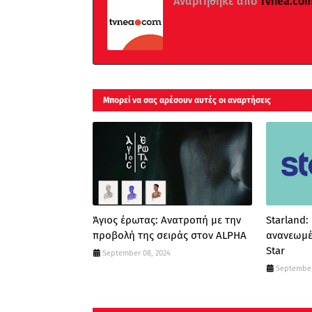
Αναρτήθηκε από
Τvnea.co
Μπορεί να σας αρέσουν αυτές οι αναρτήσεις
Άγιος έρωτας: Ανατροπή με την
Starland:
προβολή της σειράς στον ALPHA
ανανεωμέ
Star
September 08, 2024
September