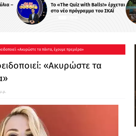
λια –
Το «The Quiz with Balls!» έρχεται
στο νέο πρόγραμμα του ΣΚΑΪ
οειδοποιεί: «Ακυρώστε τα πάντα, έχουμε πρεμιέρα»
οειδοποιεί: «Ακυρώστε τα
α»
μ.μ.