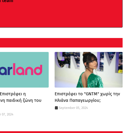
m team
 Επιστρέφει η
Επιστρέφει το "GNTM" χωρίς την
νη παιδική ζώνη του
Ηλιάνα Παπαγεωργίου;
September 05, 2024
 07, 2024