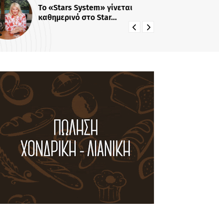
Το «Stars System» γίνεται
«Π
καθημερινό στο Star...
Πρ
22