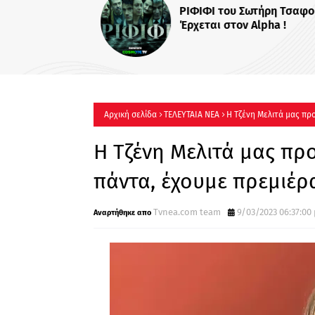
ΡΙΦΙΦΙ του Σωτήρη Τσαφού
Έρχεται στον Alpha !
Αρχική σελίδα
ΤΕΛΕΥΤΑΙΑ ΝΕΑ
Η Τζένη Μελιτά μας πρ
Η Τζένη Μελιτά μας πρ
πάντα, έχουμε πρεμιέρ
Τvnea.com team
9/03/2023 06:37:00 