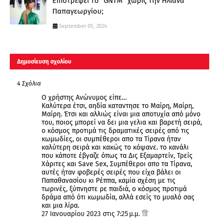
Επιστρέφει το "GNTM" χωρίς την Ηλιάνα
Παπαγεωργίου;
September 05, 2024
Δημοσίευση σχολίου
4 Σχόλια
Ο χρήστης Ανώνυμος είπε…
Καλύτερα έτσι, αηδία καταντησε το Μαίρη, Μαίρη,
Μαίρη. Έτσι και αλλιώς είναι μια αποτυχία από μόνο
του, ποιος μπορεί να δει μια γελια και βαρετή σειρά,
ο κόσμος προτιμά τις δραματικές σειρές από τις
κωμωδίες, οι συμπέθεροι απο τα Τίρανα ήταν
καλύτερη σειρά και κακώς το κόψανε. το κανάλι
που κάποτε έβγαζε όπως τα Δις Εξαμαρτείν, Τρείς
Χάριτες και Save Sex, Συμπέθεροι απο τα Τίρανα,
αυτές ήταν φοβερές σειρές που είχα βάλει οι
Παπαθανασίου κι Ρέππα, καμία σχέση με τις
τωρινές, ξύπνηστε ρε παιδιά, ο κόσμος προτιμά
δράμα από ότι κωμωδία, αλλά εσείς το μυαλό σας
και μια λίρα.
27 Ιανουαρίου 2023 στις 7:25 μ.μ.