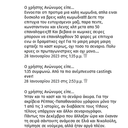
Ο χρήστης Ανώνυμος είπε…
Εννοειται οτι προτιμα μια καλη κωμωδια, απλα ειναι
δυσκολο να βρεις καλη κωμωδια!!!! Δειτε την
επιτυχια του ευτυχισμενοι μαζι, παρα πεντε,
κωνσταντινου και ελενης κλπ μετα απο 50
επαναληψεις!!!! Και βεβαια οι κωμικες σειρες
μπορουν να επαναληφθουν 50 φορες με επιτυχια
ενω οι δραματικες οχι! Για το μαιρη μαιρη μαιρη
εφταιξε το καστ κυριως, οχι τοσο το σεναριο. Πολυ
κρυες οι πρωταγωνιστριες και οχι μονο….
28 Ιανουαρίου 2023 στις 1:35 μ.μ.
Ο χρήστης Ανώνυμος είπε…
1:35 συμφωνώ. Από τα πιο ανέμπνευστα castings
ever!
28 Ιανουαρίου 2023 στις 2:53 μ.μ.
Ο χρήστης Ανώνυμος είπε…
Ήταν και το καστ και το σενάριο άκυρα. Για την
ακρίβεια Ρέππας-Παπαθανασίου γράφουν μόνο την
1 από τις 3 ιστορίες, αν διαβάσετε τους τίτλους
τέλους υπάρχουν και άλλοι σεναριογράφοι.
Πάντως τον Δεκέμβριο που άλλαξαν ώρα και έκαναν
τη σειρά σάντουιτς ανάμεσα σε Ελιά και Νικολούλη,
τσίμπησε σε νούμερα, αλλά ήταν αργά πλέον.