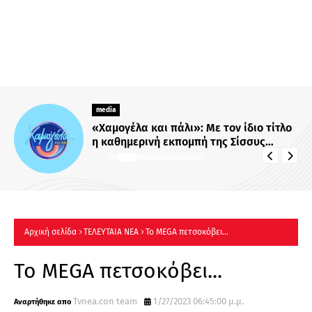
media
«Χαμογέλα και πάλι»: Με τον ίδιο τίτλο
η καθημερινή εκπομπή της Σίσσυς
Χρηστίδου στο Mega - Πότε κάνει
πρεμιέρα;
Αρχική σελίδα
ΤΕΛΕΥΤΑΙΑ ΝΕΑ
Το MEGA πετσοκόβει...
Το MEGA πετσοκόβει...
Tvnea.con team
1/27/2023 06:45:00 μ.μ.