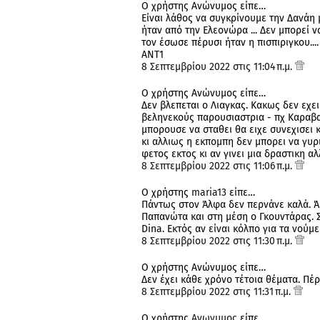
Ο χρήστης Ανώνυμος είπε…
Είναι λάθος να συγκρίνουμε την Δανάη μ
ήταν από την Ελεονώρα ... Δεν μπορεί να
τον έσωσε πέρυσι ήταν η πισπιριγκου....
ANT1
8 Σεπτεμβρίου 2022 στις 11:04 π.μ.
Ο χρήστης Ανώνυμος είπε…
Δεν βλεπεται ο Λιαγκας. Κακως δεν εχει
βεληνεκούς παρουσιαστρια - πχ Καραβατ
μπορουσε να σταθει θα ειχε συνεχισει κ
κι αλλιως η εκπομπη δεν μπορει να γυρι
φετος εκτος κι αν γινει μια δραστικη αλ
8 Σεπτεμβρίου 2022 στις 11:06 π.μ.
Ο χρήστης
maria13
είπε…
Πάντως στον Άλφα δεν περνάνε καλά. Άρ
Παπανώτα και στη μέση ο Γκουντάρας. 
Dina. Εκτός αν είναι κόλπο για τα νούμε
8 Σεπτεμβρίου 2022 στις 11:30 π.μ.
Ο χρήστης Ανώνυμος είπε…
Δεν έχει κάθε χρόνο τέτοια θέματα. Πέρ
8 Σεπτεμβρίου 2022 στις 11:31 π.μ.
Ο χρήστης
Ανωνυμος
είπε…