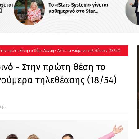
Το «Stars System» γίνεται
«
καθημερινό στο Star...
Π
2
Στην πρώτη θέση το Πάμε Δανάη - Δείτε τα νούμερα τηλεθέασης (18/54)
νό - Στην πρώτη θέση το
 νούμερα τηλεθέασης (18/54)
π.μ.