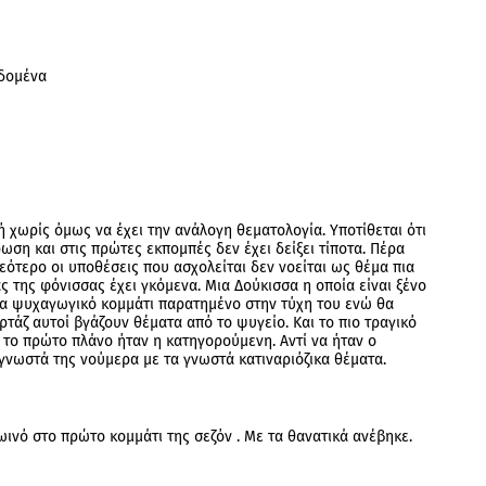
εδομένα
ή χωρίς όμως να έχει την ανάλογη θεματολογία. Υποτίθεται ότι
ωση και στις πρώτες εκπομπές δεν έχει δείξει τίποτα. Πέρα
νεότερο οι υποθέσεις που ασχολείται δεν νοείται ως θέμα πια
ας της φόνισσας έχει γκόμενα. Μια Δούκισσα η οποία είναι ξένο
να ψυχαγωγικό κομμάτι παρατημένο στην τύχη του ενώ θα
τάζ αυτοί βγάζουν θέματα από το ψυγείο. Και το πιο τραγικό
α το πρώτο πλάνο ήταν η κατηγορούμενη. Αντί να ήταν ο
 γνωστά της νούμερα με τα γνωστά κατιναριόζικα θέματα.
ωινό στο πρώτο κομμάτι της σεζόν . Με τα θανατικά ανέβηκε.