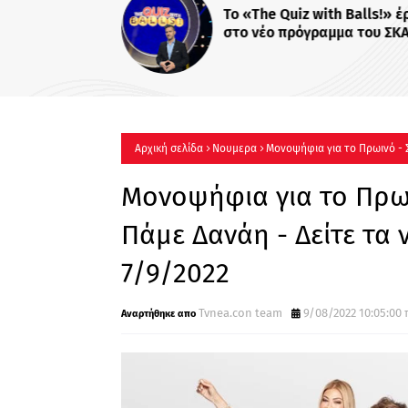
Αρχική σελίδα
Νουμερα
Μονοψήφια για το Πρωινό - 
7/9/2022
Μονοψήφια για το Πρωι
Πάμε Δανάη - Δείτε τα
7/9/2022
Tvnea.con team
9/08/2022 10:05:00 