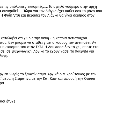
ε τις υπόλοιπες εκπομπές...... Το υψηλό νούμερο στην αρχή
 συγκριθεί...... Τώρα για τον Λιάγκα έχει πάθει σοκ το μόνο που
 Η Φαίη Έτσι και περάσει τον Λιάγκα θα γίνει σεισμός στον
 καταλαβει οτι χωρις την Φαιη - η καποια αντιστοιχου
ου, δεν μπορει να σταθει γιατι ο κοσμος τον αντιπαθει. Αν
ι η εκπομπη του στον ΣΚΑΙ. Η Δουκισσα δεν το χει, οποτε ετσι
σει σε ψυχαγωγικη. Λογικα το εχουν χασει το παιχνιδι για
λαγη.
χισε νωρίς το ξεκατίνιασμα. Αρχικά ο Μικρούτσικος με τον
Σήμερα η Σταματίνα με την Κατ Καιν και αφορμή την Queen
ρα.
υσι έτυχε