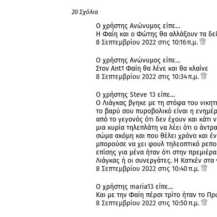
20 Σχόλια
Ο χρήστης Ανώνυμος είπε…
Η Φαίη και ο Φώτης θα αλλάξουν τα δ
8 Σεπτεμβρίου 2022 στις 10:16 π.μ.
Ο χρήστης Ανώνυμος είπε…
Στον Ant1 Φαίη θα λένε και θα κλαίνε
8 Σεπτεμβρίου 2022 στις 10:34 π.μ.
Ο χρήστης
Steve 13
είπε…
Ο Λιάγκας βγηκε με τη στόφα του νικητ
το βαρύ σου πυροβολικό είναι η ενημέρ
από το γεγονός ότι δεν έχουν και κάτι 
μια κυρία τηλεπλάτη να λέει ότι ο άντρ
σώμα ακόμη και που θέλει χρόνο και έ
μπορούσε να χει φουλ τηλεοπτικό ρεπορ
επίσης για μένα ήταν ότι στην πρεμιέρ
Λιάγκας ή οι συνεργάτες. Η Κατκέν στα
8 Σεπτεμβρίου 2022 στις 10:40 π.μ.
Ο χρήστης
maria13
είπε…
Και με την Φαίη πέρσι τρίτο ήταν το Πρ
8 Σεπτεμβρίου 2022 στις 10:50 π.μ.