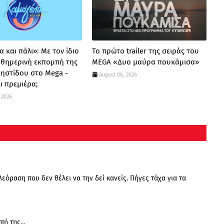
 και πάλι»: Με τον ίδιο
Το πρώτο trailer της σειράς του
καθημερινή εκπομπή της
MEGA «Δυο μαύρα πουκάμισα»
ρηστίδου στο Mega -
August 06, 2026
ι πρεμιέρα;
 2026
εόραση που δεν θέλει να την δεί κανείς. Πήγες τάχα για τα
ή της...