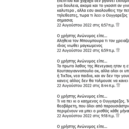
Ελενιτσα και χαχαχα δεν βγαινει εκπομ
για δουλεια, ακομα και το γκοσιπ αν γι
καλυτερο , αλλα εσυ ακολουθεις την πεπ
τηλεθεατες, τωρα τι λεει ο Ουγγαρεζος 
σημασια;
22 Αυγούστου 2022 στις 6:57 π.μ.
Ο χρήστης Ανώνυμος είπε…
Αληθεια τον Μπουμπουρα τι τον χρειαζε
ιδιος νιωθει μαγκωμενος
22 Αυγούστου 2022 στις 6:59 π.μ.
Ο χρήστης Ανώνυμος είπε…
Το πρωτο λαθος της Μενεγακη ηταν η ε
Κουτσογιαννοπουλο οκ, αλλα ολοι οι υπο
ή ΤικΤοκ, νεα παιδια, και αν δεν την γ
κανεις αλλος δεν θα τολμουσε να κανει
22 Αυγούστου 2022 στις 8:44 π.μ.
Ο χρήστης Ανώνυμος είπε…
Τι να πει κι ο καημενος ο Ουγγαρεζος. 
θεοβάρετη, που όλοι από παρουσιάστρια
περιμένουν να μπει ο μισθός κάθε μήνα. 
22 Αυγούστου 2022 στις 9:18 π.μ.
Ο χρήστης Ανώνυμος είπε…