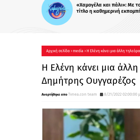
«Χαμογέλα και πάλι»: Με το
τίτλο η καθημερινή εκπομπ
Σίσσυς Χρηστίδου στο Mega
Πότε κάνει πρεμιέρα;
Αρχική σελίδα
media
Η Ελένη κάνει μια άλλη τηλεόρα
Η Ελένη κάνει μια άλλη
Δημήτρης Ουγγαρέζος
Tvnea.con team
8/21/2022 02:00:00 μ