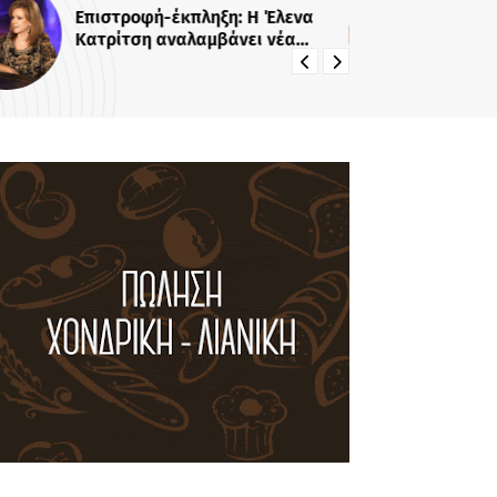
Επιστροφή-έκπληξη: Η Έλενα
Αγ
Κατρίτση αναλαμβάνει νέα
Ζη
εκπομπή - Σε αυτό το κανάλι θα
χα
την δούμε
ακ