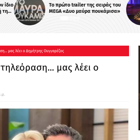
ν ίδιο
Το πρώτο trailer της σειράς του
ή της
MEGA «Δυο μαύρα πουκάμισα»
 -
ση... μας λέει ο Δημήτρης Ουγγαρέζος
 τηλεόραση... μας λέει ο
.μ.