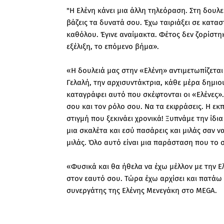
"Η Ελένη κάνει μια άλλη τηλεόραση. Στη δουλε
βάζεις τα δυνατά σου. Έχω ταιριάξει σε κατα
καθόλου. Έγινε αναίμακτα. Φέτος δεν ζορίστη
εξέλιξη, το επόμενο βήμα».
«Η δουλειά μας στην «Ελένη» αντιμετωπίζεται
Γελαλή, την αρχισυντάκτρια, κάθε μέρα δημι
καταγράφει αυτό που σκέφτονται οι «Ελένες». 
σου και τον ρόλο σου. Να τα εκφράσεις. Η εκ
στιγμή που ξεκινάει χρονικά! Ξυπνάμε την ίδι
μια σκαλέτα και εσύ πασάρεις και μιλάς σαν να
μιλάς. Όλο αυτό είναι μια παράσταση που το σ
«Φυσικά και θα ήθελα να έχω μέλλον με την Ελ
στον εαυτό σου. Τώρα έχω αρχίσει και πατά
συνεργάτης της Ελένης Μενεγάκη στο MEGA.