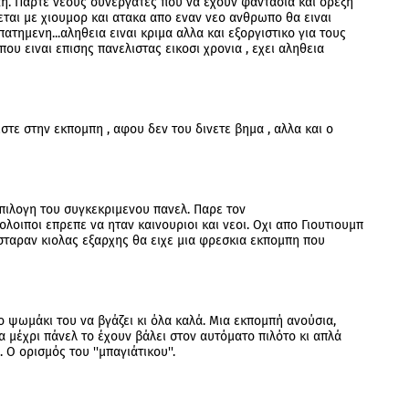
πη. Παρτε νεους συνεργατες που να εχουν φαντασια και ορεξη
νεται με χιουμορ και ατακα απο εναν νεο ανθρωπο θα ειναι
ατημενη...αληθεια ειναι κριμα αλλα και εξοργιστικο για τους
που ειναι επισης πανελιστας εικοσι χρονια , εχει αληθεια
στε στην εκπομπη , αφου δεν του δινετε βημα , αλλα και ο
πιλογη του συγκεκριμενου πανελ. Παρε τον
λοιποι επρεπε να ηταν καινουριοι και νεοι. Οχι απο Γιουτιουμπ
ουσταραν κιολας εξαρχης θα ειχε μια φρεσκια εκπομπη που
Το ψωμάκι του να βγάζει κι όλα καλά. Μια εκπομπή ανούσια,
 μέχρι πάνελ το έχουν βάλει στον αυτόματο πιλότο κι απλά
Ο ορισμός του ''μπαγιάτικου''.