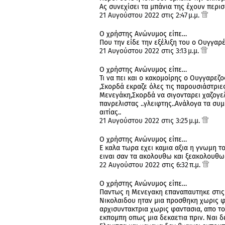
Ας συνεχίσει τα μπάνια της έχουν περισ
21 Αυγούστου 2022 στις 2:47 μ.μ.
Ο χρήστης Ανώνυμος είπε…
Που την είδε την εξέλιξη του ο Ουγγαρέζ
21 Αυγούστου 2022 στις 3:13 μ.μ.
Ο χρήστης Ανώνυμος είπε…
Τι να πει και ο κακομοίρης ο Ουγγαρεζο
,Σκορδά εκραζε όλες τις παρουσιάστριες
Μενεγάκη,Σκορδά να σιγονταρει χαζογελω
πανρελιστας ..γλειφτης..Ανάλογα τα συμ
αιτίας..
21 Αυγούστου 2022 στις 3:25 μ.μ.
Ο χρήστης Ανώνυμος είπε…
Ε καλα τωρα εχει καμια αξια η γνωμη τ
ειναι σαν τα ακολουθω και ξεακολουθω 
22 Αυγούστου 2022 στις 6:32 π.μ.
Ο χρήστης Ανώνυμος είπε…
Παντως η Μενεγακη επαναπαυτηκε στις 
Νικολαιδου ηταν μια προσθηκη χωρις φα
αρχισυντακτρια χωρις φαντασια, απο το 
εκπομπη οπως μια δεκαετια πριν. Ναι δε