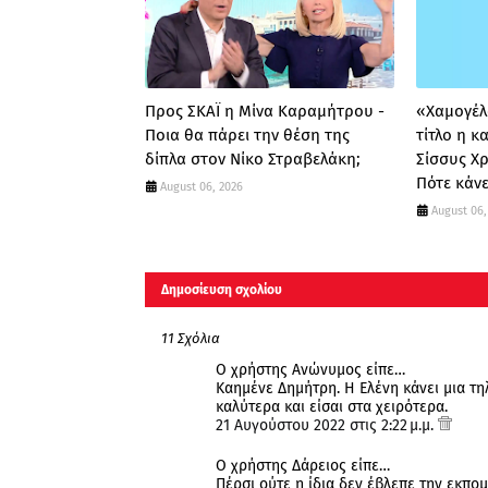
Προς ΣΚΑΪ η Μίνα Καραμήτρου -
«Χαμογέλα
Ποια θα πάρει την θέση της
τίτλο η 
δίπλα στον Νίκο Στραβελάκη;
Σίσσυς Χ
Πότε κάνε
August 06, 2026
August 06,
Δημοσίευση σχολίου
11 Σχόλια
Ο χρήστης Ανώνυμος είπε…
Καημένε Δημήτρη. Η Ελένη κάνει μια τηλ
καλύτερα και είσαι στα χειρότερα.
21 Αυγούστου 2022 στις 2:22 μ.μ.
Ο χρήστης Δάρειος είπε…
Πέρσι ούτε η ίδια δεν έβλεπε την εκπομπ