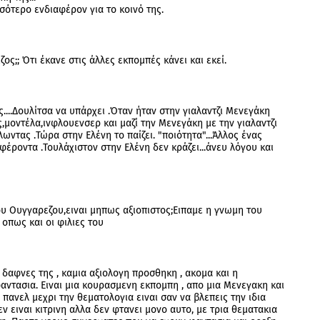
σότερο ενδιαφέρον για το κοινό της.
ος;; Ότι έκανε στις άλλες εκπομπές κάνει και εκεί.
ς....Δουλίτσα να υπάρχει .Όταν ήταν στην γιαλαντζι Μενεγάκη
,μοντέλα,ινφλουενσερ και μαζί την Μενεγάκη με την γιαλαντζι
ντας .Τώρα στην Ελένη το παίζει. "ποιότητα"...Άλλος ένας
φέροντα .Τουλάχιστον στην Ελένη δεν κράζει...άνευ λόγου και
ου Ουγγαρεζου,ειναι μηπως αξιοπιστος;Ειπαμε η γνωμη του
οπως και οι φιλιες του
δαφνες της , καμια αξιολογη προσθηκη , ακομα και η
ντασια. Ειναι μια κουρασμενη εκπομπη , απο μια Μενεγακη και
πανελ μεχρι την θεματολογια ειναι σαν να βλεπεις την ιδια
ν ειναι κιτρινη αλλα δεν φτανει μονο αυτο, με τρια θεματακια