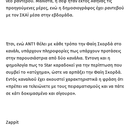
νέο ραντεβού. Μάλιστα, η σεφ ήταν εκτός Αθήνας τις
προηγούμενες μέρες, ενώ η δημοσιογράφος έχει ραντεβού
με τον ΣΚΑΪ μέσα στην εβδομάδα.
Έτσι, ενώ ΑΝΤ1 θέλει με κάθε τρόπο την Φαίη Σκορδά στο
κανάλι, υπάρχουν πληροφορίες πως υπάρχουν προτάσεις
στην παρουσιάστρια από δύο κανάλια. Έντονη και η
φημολογία πως το Star καραδοκεί για την περίπτωση που
συμβεί το «ατύχημα», ώστε να αρπάξει την Φαίη Σκορδά.
Εντός καναλιού έχει ακουστεί χαρακτηριστικά η φράση ότι
«πρέπει να τελειώνετε με τους πειραματισμούς και να πάτε
σε κάτι δοκιμασμένο και σίγουρο».
Zappit