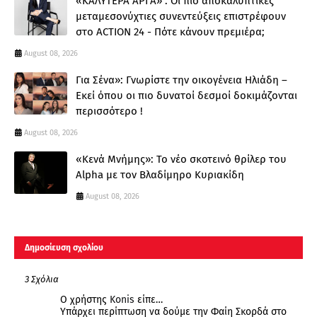
«ΚΑΛΥΤΕΡΑ ΑΡΓΑ» : Oι πιο αποκαλυπτικές
μεταμεσονύχτιες συνεντεύξεις επιστρέφουν
στο ACTION 24 - Πότε κάνουν πρεμιέρα;
August 08, 2026
Για Σένα»: Γνωρίστε την οικογένεια Ηλιάδη –
Εκεί όπου οι πιο δυνατοί δεσμοί δοκιμάζονται
περισσότερο !
August 08, 2026
«Κενά Μνήμης»: Το νέο σκοτεινό θρίλερ του
Alpha με τον Βλαδίμηρο Κυριακίδη
August 08, 2026
Δημοσίευση σχολίου
3 Σχόλια
Ο χρήστης
Konis
είπε…
Υπάρχει περίπτωση να δούμε την Φαίη Σκορδά στο