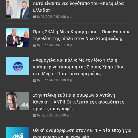
Αυτό είναι το νέο λογότυπο του «Καλημέρα
Ελλάδα»
8/01/2026 01:24:00 μ.μ.
Προς ΣΚΑΪ η Μίνα Καραμήτρου - Ποια θα πάρει
την θέση της δίπλα στον Νίκο Στραβελάκη;
8/06/2026 11:49:00 π.μ.
«Χαμογέλα και πάλι»: Με τον ίδιο τίτλο η
καθημερινή εκπομπή της Σίσσυς Χρηστίδου
στο Mega - Πότε κάνει πρεμιέρα;
8/06/2026 11:20:00 π.μ.
Στην τελική ευθεία η συμφωνία Αντώνη
Κανάκη – ΑΝΤ1! Οι τελευταίες εκκρεμότητες
πριν τις υπογραφές...
8/03/2026 02:28:00 μ.μ.
Ολική αναμόρφωση στον ΑΝΤ1 – Νέα εποχή για
ενημέρωση και ψυχαγωγία