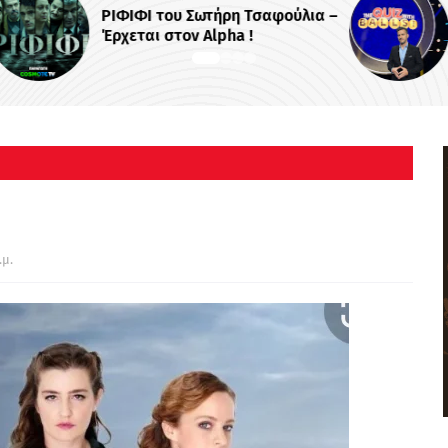
λια –
Το «The Quiz with Balls!» έρχεται
στο νέο πρόγραμμα του ΣΚΑΪ
.μ.