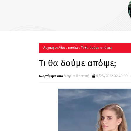
ΡΙΦΙΦΙ του Σωτήρη Τσαφού
Έρχεται στον Alpha !
Αρχική σελίδα
media
Τι θα δούμε απόψε;
Τι θα δούμε απόψε;
Μαρία Πρατσή
5/25/2022 02:40:00 μ