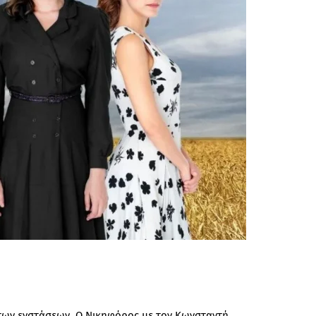
 των ενστάσεων. Ο Νικηφόρος με τον Κωνσταντή