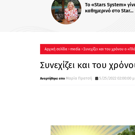
Το «Stars System» γίνεται
καθημερινό στο Star...
Αρχική σελίδα
media
Συνεχίζει και του χρόνου ο «Πλ
Συνεχίζει και του χρόν
Μαρία Πρατσή
5/25/2022 02:00:00 μ