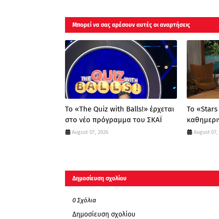
Μπορεί να σας αρέσουν αυτές οι αναρτήσεις
Το «The Quiz with Balls!» έρχεται
Το «Stars
στο νέο πρόγραμμα του ΣΚΑΪ
καθημεριν
August 07, 2026
August 07,
Δημοσίευση σχολίου
0 Σχόλια
Δημοσίευση σχολίου