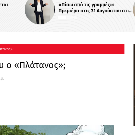
«Πίσω από τις γραμμές»:
Πρεμιέρα στις 31 Αυγούστου στις
22:00
άτανος»;
ου ο «Πλάτανος»;
.μ.