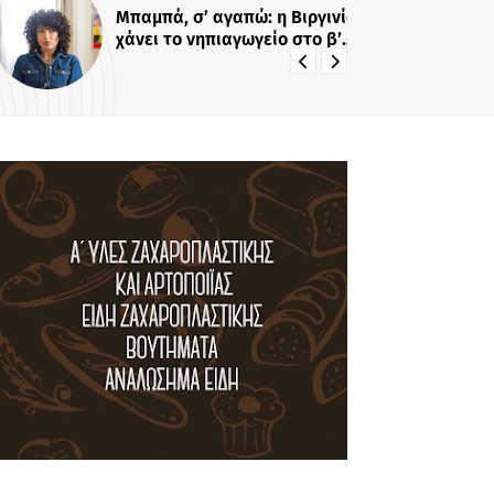
Μπαμπά, σ’ αγαπώ: η Βιργινία
«Για 
χάνει το νηπιαγωγείο στο β’
Κο
κύκλο της σειράς!
κο
πά