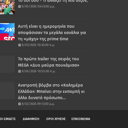
Το σόι σου - Τι αλλάζει τη νέα σεζόν;
8/05/2026 03:43:00 μ.μ.
Αυτή είναι η ημερομηνία που
αποφάσισαν τα μεγάλα κανάλια για
τη «μάχη» της prime time
8/03/2026 10:30:00 π.μ.
Το πρώτο trailer της σειράς του
MEGA «Δυο μαύρα πουκάμισα»
8/06/2026 10:55:00 π.μ.
Ανατροπή βόμβα στο «Καλημέρα
Ελλάδα»: Μπαίνει στην εκπομπή κι
άλλο δυνατό πρόσωπο...
8/02/2026 09:13:00 μ.μ.
ΟΙ ΕΙΜΑΣΤΕ
ΔΙΑΦΗΜΙΣΗ
ΟΡΟΙ ΧΡΗΣΗΣ
ΕΠΙΚΟΙΝΩΝΙΑ