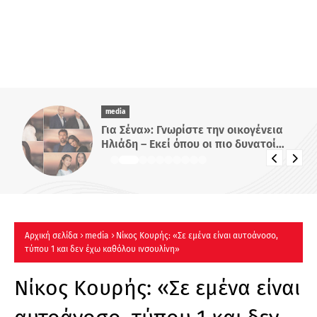
media
Για Σένα»: Γνωρίστε την οικογένεια
Ηλιάδη – Εκεί όπου οι πιο δυνατοί
δεσμοί δοκιμάζονται περισσότερο !
Αρχική σελίδα
media
Νίκος Κουρής: «Σε εμένα είναι αυτοάνοσο,
τύπου 1 και δεν έχω καθόλου ινσουλίνη»
Νίκος Κουρής: «Σε εμένα είναι