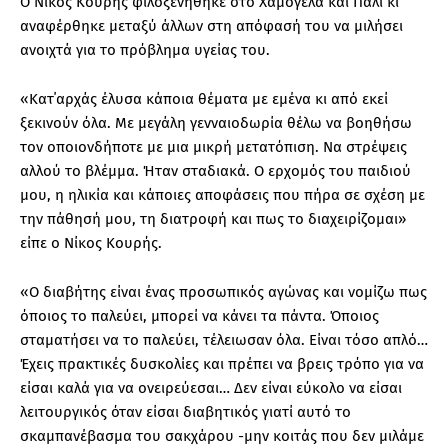
Ο Νίκος Κουρής φιλοξενήθηκε στο Χαμογέλα και Πάλι κι
αναφέρθηκε μεταξύ άλλων στη απόφασή του να μιλήσει
ανοιχτά για το πρόβλημα υγείας του.
«Κατ΄αρχάς έλυσα κάποια θέματα με εμένα κι από εκεί
ξεκινούν όλα. Με μεγάλη γενναιοδωρία θέλω να βοηθήσω
τον οποιονδήποτε με μια μικρή μετατόπιση. Να στρέψεις
αλλού το βλέμμα. Ήταν σταδιακά. Ο ερχομός του παιδιού
μου, η ηλικία και κάποιες αποφάσεις που πήρα σε σχέση με
την πάθησή μου, τη διατροφή και πως το διαχειρίζομαι»
είπε ο Νίκος Κουρής.
«Ο διαβήτης είναι ένας προσωπικός αγώνας και νομίζω πως
όποιος το παλεύει, μπορεί να κάνει τα πάντα. Όποιος
σταματήσει να το παλεύει, τέλειωσαν όλα. Είναι τόσο απλό…
Έχεις πρακτικές δυσκολίες και πρέπει να βρεις τρόπο για να
είσαι καλά για να ονειρεύεσαι… Δεν είναι εύκολο να είσαι
λειτουργικός όταν είσαι διαβητικός γιατί αυτό το
σκαμπανέβασμα του σακχάρου -μην κοιτάς που δεν μιλάμε