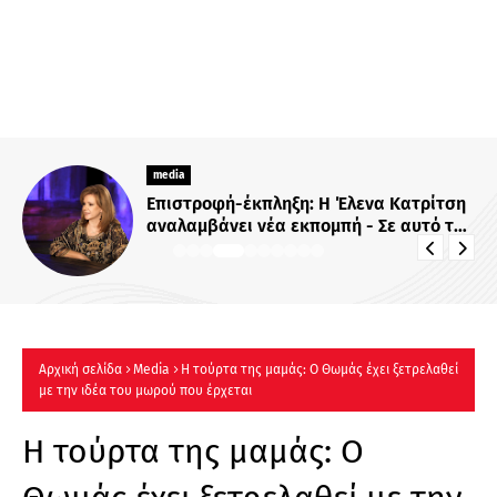
media
Επιστροφή-έκπληξη: Η Έλενα Κατρίτση
αναλαμβάνει νέα εκπομπή - Σε αυτό το
κανάλι θα την δούμε
Αρχική σελίδα
Μedia
Η τούρτα της μαμάς: Ο Θωμάς έχει ξετρελαθεί
με την ιδέα του μωρού που έρχεται
Η τούρτα της μαμάς: Ο