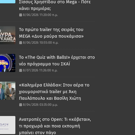
Σίσσυς Χρηστίδου στο Mega - Πότε
κάνει πρεμιέρα;
8/06/2026 11:20:00 π.μ.
Το πρώτο trailer της σειράς του
MEGA «Δυο μαύρα πουκάμισα»
8/06/2026 10:55:00 π.μ.
Το «The Quiz with Balls!» έρχεται στο
νέο πρόγραμμα του ΣΚΑΪ
8/07/2026 11:26:00 π.μ.
«Καλημέρα Ελλάδα»: Στον αέρα το
χιουμοριστικό trailer με Άκη
Παυλόπουλο και Βασίλη Χιώτη
8/04/2026 03:35:00 μ.μ.
Ανατροπές στο Open: Τι «κόβεται»,
τι προχωρά και ποια εκπομπή
μπαίνει στον πάγο