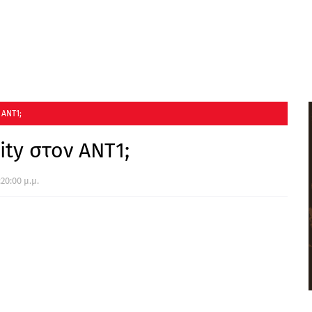
 ΑΝΤ1;
ity στον ΑΝΤ1;
20:00 μ.μ.