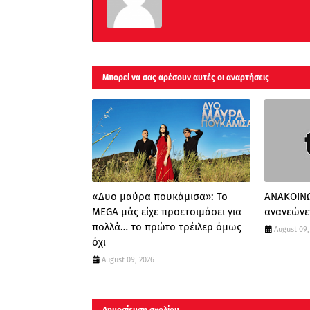
Μπορεί να σας αρέσουν αυτές οι αναρτήσεις
«Δυο μαύρα πουκάμισα»: Το
ΑΝΑΚΟΙΝΩ
MEGA μάς είχε προετοιμάσει για
ανανεώνετ
πολλά… το πρώτο τρέιλερ όμως
August 09,
όχι
August 09, 2026