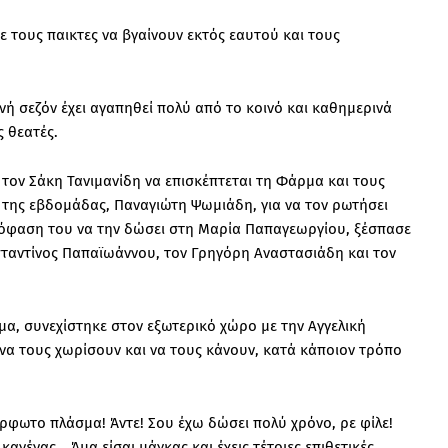
με τους παικτες να βγαίνουν εκτός εαυτού και τους
ινή σεζόν έχει αγαπηθεί πολύ από το κοινό και καθημερινά
 θεατές.
τον Σάκη Τανιμανίδη να επισκέπτεται τη Φάρμα και τους
 της εβδομάδας, Παναγιώτη Ψωμιάδη, για να τον ρωτήσει
απόφαση του να την δώσει στη Μαρία Παπαγεωργίου, ξέσπασε
ταντίνος Παπαϊωάννου, τον Γρηγόρη Αναστασιάδη και τον
α, συνεχίστηκε στον εξωτερικό χώρο με την Αγγελική
α τους χωρίσουν και να τους κάνουν, κατά κάποιον τρόπο
ρφωτο πλάσμα! Άντε! Σου έχω δώσει πολύ χρόνο, ρε φίλε!
ανένας… Άμα είσαι μάγκας και έχεις τέτοιες επιθετικές