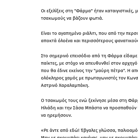
Oι εξελίξεις στη "Φάρμα" ήταν καταιγιστικές, 
τσακωμούς να βάζουν φωτιά.
Είναι το αγαπημένο ριάλιτι, που από την περσ
αποκτά όλοένα και περισσότερους φανατικούς
Στο σημερινό επεισόδιο από τη Φάρμα είδαμε 
παίκτες, με στόχο να απευθυνθεί στον αρχηγό
που θα έδινε εκείνος την "μαύρη πέτρα". Η 
ολόκληρος χαμός με πρωταγωνιστές τον Κωνσ
Αστρινό Χαραλαμπάκη.
Ο τσακωμός τους ενώ ξεκίνησε μέσα στη Φάρμ
Ηλιάδη και την Σάσα Μπάστα να προσπαθούν ν
να ηρεμήσουν.
«Ρε άντε από εδώ! Έβγαλες γλώσσα, παλιοαμό
Μην με ακουμπάει κανένας, μην με ακουμπάει κ