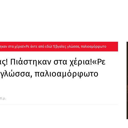
τηκαν στα χέρια!«Ρε άντε από εδώ! Έβγαλες γλώσσα, παλιοαμόρφωτο
ς! Πιάστηκαν στα χέρια!«Ρε
ς γλώσσα, παλιοαμόρφωτο
π.μ.