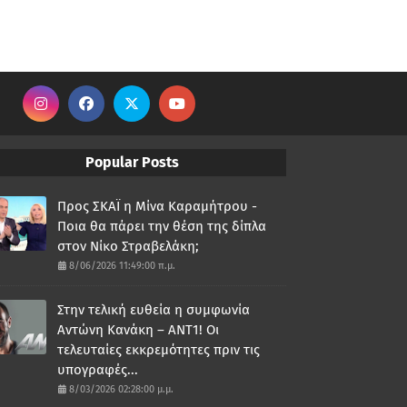
Popular Posts
Προς ΣΚΑΪ η Μίνα Καραμήτρου -
Ποια θα πάρει την θέση της δίπλα
στον Νίκο Στραβελάκη;
8/06/2026 11:49:00 π.μ.
Στην τελική ευθεία η συμφωνία
Αντώνη Κανάκη – ΑΝΤ1! Οι
τελευταίες εκκρεμότητες πριν τις
υπογραφές...
8/03/2026 02:28:00 μ.μ.