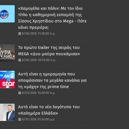
«Χαμογέλα και πάλι»: Με τον ίδιο
τίτλο η καθημερινή εκπομπή της
Σίσσυς Χρηστίδου στο Mega - Πότε
κάνει πρεμιέρα;
8/06/2026 11:20:00 π.μ.
Το πρώτο trailer της σειράς του
MEGA «Δυο μαύρα πουκάμισα»
8/06/2026 10:55:00 π.μ.
Αυτή είναι η ημερομηνία που
αποφάσισαν τα μεγάλα κανάλια για
τη «μάχη» της prime time
8/03/2026 10:30:00 π.μ.
Αυτό είναι το νέο λογότυπο του
«Καλημέρα Ελλάδα»
8/01/2026 01:24:00 μ.μ.