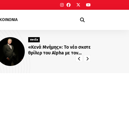
ΙΚΟΙΝΩΝΙΑ
media
me
«Κενά Μνήμης»: Το νέο σκοτεινό
Νί
θρίλερ του Alpha με τον
συ
Βλαδίμηρο Κυριακίδη
Σί
δι