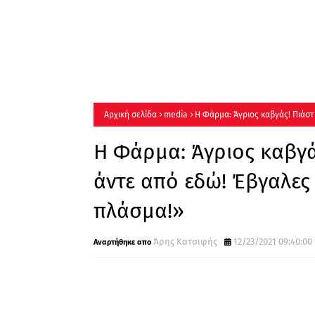
Αρχική σελίδα
media
Η Φάρμα: Άγριος καβγάς! Πιάσ
πλάσμα!»
Η Φάρμα: Άγριος καβγά
άντε από εδώ! Έβγαλε
πλάσμα!»
Άρης Κατσιφής
12/23/2021 09:40:00 