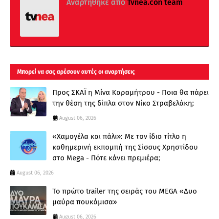
Αναρτήθηκε από
Tvnea.con team
Μπορεί να σας αρέσουν αυτές οι αναρτήσεις
Προς ΣΚΑΪ η Μίνα Καραμήτρου - Ποια θα πάρει
την θέση της δίπλα στον Νίκο Στραβελάκη;
August 06, 2026
«Χαμογέλα και πάλι»: Με τον ίδιο τίτλο η
καθημερινή εκπομπή της Σίσσυς Χρηστίδου
στο Mega - Πότε κάνει πρεμιέρα;
August 06, 2026
Το πρώτο trailer της σειράς του MEGA «Δυο
μαύρα πουκάμισα»
August 06, 2026