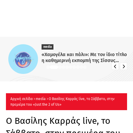
media
«Χαμογέλα και πάλι»: Με τον ίδιο τίτλο
η καθημερινή εκπομπή της Σίσσυς
Χρηστίδου στο Mega - Πότε κάνει
πρεμιέρα;
Αρχική σελίδα
media
Ο Βασίλης Καρράς live, το Σάββατο, στην
πρεμιέρα του «Just the 2 of Us»
Ο Βασίλης Καρράς live, το