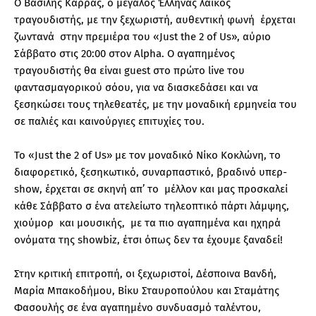
Ο Βασίλης Καρράς, ο μεγάλος Έλληνας λαϊκός
τραγουδιστής, με την ξεχωριστή, αυθεντική φωνή έρχεται
ζωντανά στην πρεμιέρα του «Just the 2 of Us», αύριο
Σάββατο στις 20:00 στον Alpha. Ο αγαπημένος
τραγουδιστής θα είναι guest στο πρώτο live του
φαντασμαγορικού σόου, για να διασκεδάσει και να
ξεσηκώσει τους τηλεθεατές, με την μοναδική ερμηνεία του
σε παλιές και καινούργιες επιτυχίες του.
Το «Just the 2 of Us» με τον μοναδικό Νίκο Κοκλώνη, το
διαφορετικό, ξεσηκωτικό, συναρπαστικό, βραδινό υπερ-
show, έρχεται σε σκηνή απ’ το μέλλον και μας προσκαλεί
κάθε Σάββατο σ ένα ατελείωτο τηλεοπτικό πάρτι λάμψης,
χιούμορ και μουσικής, με τα πιο αγαπημένα και ηχηρά
ονόματα της showbiz, έτσι όπως δεν τα έχουμε ξαναδεί!
Στην κριτική επιτροπή, οι ξεχωριστοί, Δέσποινα Βανδή,
Μαρία Μπακοδήμου, Βίκυ Σταυροπούλου και Σταμάτης
Φασουλής σε ένα αγαπημένο συνδυασμό ταλέντου,