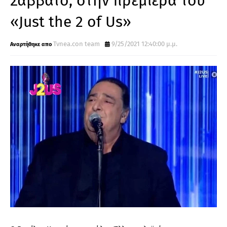
Σάββατο, στην πρεμιέρα του
«Just the 2 of Us»
Tvnea.con team
9/25/2021 12:40:00 μ.μ.