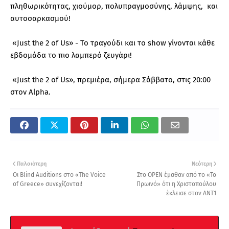
πληθωρικότητας, χιούμορ, πολυπραγμοσύνης, λάμψης, και
αυτοσαρκασμού!
«Just the 2 of Us» - Το τραγούδι και το show γίνονται κάθε
εβδομάδα το πιο λαμπερό ζευγάρι!
«Just the 2 of Us», πρεμιέρα, σήμερα Σάββατο, στις 20:00
στον Alpha.
Παλαιότερη
Νεότερη
Οι Blind Auditions στο «The Voice
Στο OPEN έμαθαν από το «Το
of Greece» συνεχίζονται!
Πρωινό» ότι η Χριστοπούλου
έκλεισε στον ΑΝΤ1