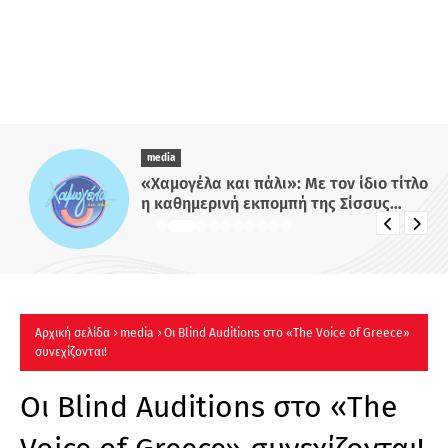
media
«Χαμογέλα και πάλι»: Με τον ίδιο τίτλο
η καθημερινή εκπομπή της Σίσσυς
Χρηστίδου στο Mega - Πότε κάνει
πρεμιέρα;
Αρχική σελίδα
media
Οι Blind Auditions στο «The Voice of Greece»
συνεχίζονται!
Οι Blind Auditions στο «The