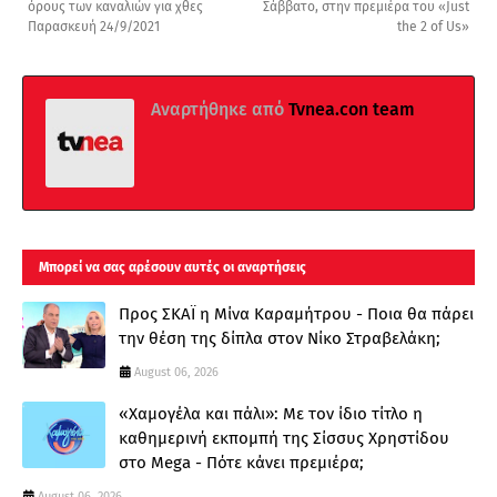
όρους των καναλιών για χθες
Σάββατο, στην πρεμιέρα του «Just
Παρασκευή 24/9/2021
the 2 of Us»
Αναρτήθηκε από
Tvnea.con team
Μπορεί να σας αρέσουν αυτές οι αναρτήσεις
Προς ΣΚΑΪ η Μίνα Καραμήτρου - Ποια θα πάρει
την θέση της δίπλα στον Νίκο Στραβελάκη;
August 06, 2026
«Χαμογέλα και πάλι»: Με τον ίδιο τίτλο η
καθημερινή εκπομπή της Σίσσυς Χρηστίδου
στο Mega - Πότε κάνει πρεμιέρα;
August 06, 2026