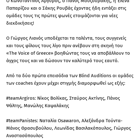
Ο Κωνσταντίνος Αργυρός, ο Πάνος Μουζουράκης, η Έλενα
Παπαρίζου και ο Σάκης Ρουβάς έχοντας ήδη εντάξει στις
ομάδες τους τις πρώτες φωνές ετοιμάζονται για νέες
διεκδικήσεις!
Ο Γιώργος Λιανός υποδέχεται τα ταλέντα, τους συγγενείς
και τους φίλους τους λίγο πριν ανέβουν στη σκηνή του
«The Voice of Greece» βοηθώντας τους να αποβάλλουν το
άγχος τους και να δώσουν τον καλύτερό τους εαυτό.
Από τα δύο πρώτα επεισόδια των Blind Auditions οι ομάδες
των coaches έχουν μέχρι στιγμής διαμορφωθεί ως εξής:
#teamArgiros: Νίκος Βολίκας, Σταύρος Ακτίνης, Πάνος
Ψάλτης, Μανώλης Καψαλάκης
#teamPanistes: Ναταλία Osawaron, Αλεξάνδρα Τούντα-
Μάνος Θρασυβούλου, Λεωνίδας Βασιλακόπουλος, Γιώργος
Αναστασόπουλος