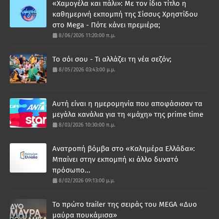
«Χαμογέλα και πάλι»: Με τον ίδιο τίτλο η
καθημερινή εκπομπή της Σίσσυς Χρηστίδου
στο Mega - Πότε κάνει πρεμιέρα;
8/06/2026 11:20:00 π.μ.
Το σόι σου - Τι αλλάζει τη νέα σεζόν;
8/05/2026 03:43:00 μ.μ.
Αυτή είναι η ημερομηνία που αποφάσισαν τα
μεγάλα κανάλια για τη «μάχη» της prime time
8/03/2026 10:30:00 π.μ.
Ανατροπή βόμβα στο «Καλημέρα Ελλάδα»:
Μπαίνει στην εκπομπή κι άλλο δυνατό
πρόσωπο...
8/02/2026 09:13:00 μ.μ.
Το πρώτο trailer της σειράς του MEGA «Δυο
μαύρα πουκάμισα»