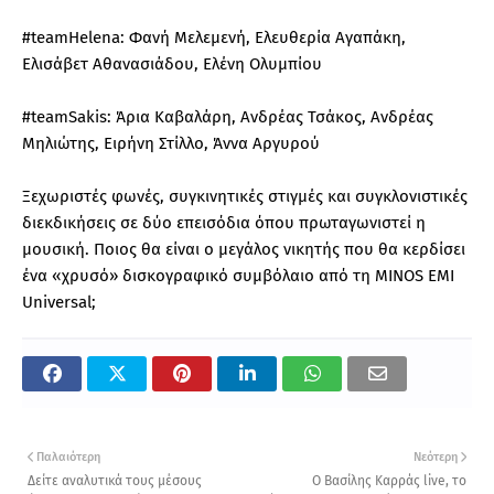
#teamHelena: Φανή Μελεμενή, Ελευθερία Αγαπάκη,
Ελισάβετ Αθανασιάδου, Ελένη Ολυμπίου
#teamSakis: Άρια Καβαλάρη, Ανδρέας Τσάκος, Ανδρέας
Μηλιώτης, Ειρήνη Στίλλο, Άννα Αργυρού
Ξεχωριστές φωνές, συγκινητικές στιγμές και συγκλονιστικές
διεκδικήσεις σε δύο επεισόδια όπου πρωταγωνιστεί η
μουσική. Ποιος θα είναι ο μεγάλος νικητής που θα κερδίσει
ένα «χρυσό» δισκογραφικό συμβόλαιο από τη MINOS EMI
Universal;
Παλαιότερη
Νεότερη
Δείτε αναλυτικά τους μέσους
Ο Βασίλης Καρράς live, το