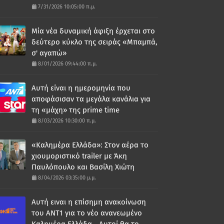
7/31/2026 10:05:00 π.μ.
Μία νέα δυναμική άφιξη έρχεται στο
δεύτερο κύκλο της σειράς «Μπαμπά,
σ' αγαπώ»
8/01/2026 09:44:00 π.μ.
Αυτή είναι η ημερομηνία που
αποφάσισαν τα μεγάλα κανάλια για
τη «μάχη» της prime time
8/03/2026 10:30:00 π.μ.
«Καλημέρα Ελλάδα»: Στον αέρα το
χιουμοριστικό trailer με Άκη
Παυλόπουλο και Βασίλη Χιώτη
8/04/2026 03:35:00 μ.μ.
Αυτή ειναι η επίσημη ανακοίνωση
του ΑΝΤ1 για το νέο ανανεωμένο
Καλημέρα Ελλάδα - Αυτοί θα το