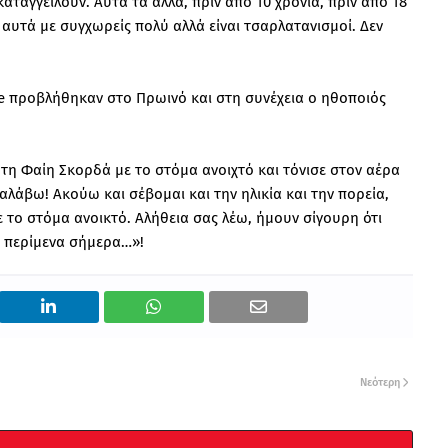
καταγγείλουν. Αυτά τα άλλα, πριν από 10 χρόνια, πριν από 18
, αυτά με συγχωρείς πολύ αλλά είναι τσαρλατανισμοί. Δεν
e προβλήθηκαν στο Πρωινό και στη συνέχεια ο ηθοποιός
τη Φαίη Σκορδά με το στόμα ανοιχτό και τόνισε στον αέρα
λάβω! Ακούω και σέβομαι και την ηλικία και την πορεία,
ε το στόμα ανοικτό. Αλήθεια σας λέω, ήμουν σίγουρη ότι
ό περίμενα σήμερα…»!
Νεότερη