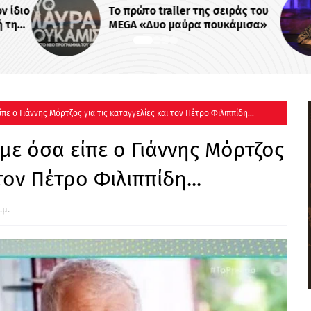
ν ίδιο
Το πρώτο trailer της σειράς του
ή της
MEGA «Δυο μαύρα πουκάμισα»
 -
ε ο Γιάννης Μόρτζος για τις καταγγελίες και τον Πέτρο Φιλιππίδη...
ε όσα είπε ο Γιάννης Μόρτζος
 τον Πέτρο Φιλιππίδη...
.μ.