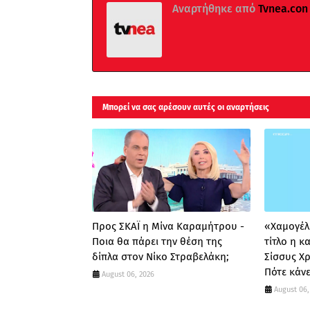
Αναρτήθηκε από
Tvnea.con
Μπορεί να σας αρέσουν αυτές οι αναρτήσεις
Προς ΣΚΑΪ η Μίνα Καραμήτρου -
«Χαμογέλα
Ποια θα πάρει την θέση της
τίτλο η 
δίπλα στον Νίκο Στραβελάκη;
Σίσσυς Χ
Πότε κάνε
August 06, 2026
August 06,