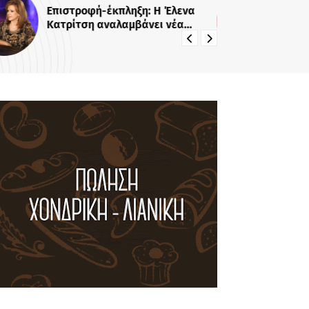
Επιστροφή-έκπληξη: Η Έλενα
Αγ
Κατρίτση αναλαμβάνει νέα
Ζη
εκπομπή - Σε αυτό το κανάλι θα
χα
την δούμε
ακ