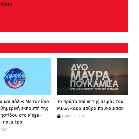
 team
 και πάλι»: Με τον ίδιο
Το πρώτο trailer της σειράς του
καθημερινή εκπομπή της
MEGA «Δυο μαύρα πουκάμισα»
ρηστίδου στο Mega -
August 06, 2026
ι πρεμιέρα;
 2026