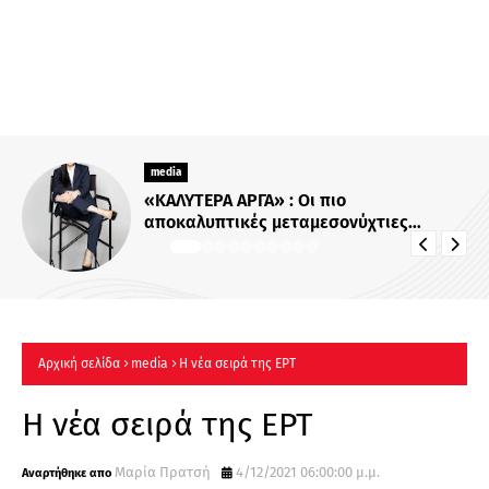
media
Για Σένα»: Γνωρίστε την οικογένεια
Ηλιάδη – Εκεί όπου οι πιο δυνατοί
δεσμοί δοκιμάζονται περισσότερο !
Αρχική σελίδα
media
Η νέα σειρά της ΕΡΤ
Η νέα σειρά της ΕΡΤ
Μαρία Πρατσή
4/12/2021 06:00:00 μ.μ.