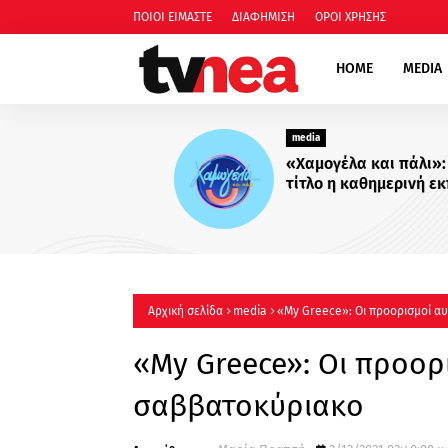
ΠΟΙΟΙ ΕΙΜΑΣΤΕ
ΔΙΑΦΗΜΙΣΗ
ΟΡΟΙ ΧΡΗΣΗΣ
HOME
MEDIA
media
«Χαμογέλα και πάλι»: Με το
τίτλο η καθημερινή εκπομπ
Σίσσυς Χρηστίδου στο Mega
Πότε κάνει πρεμιέρα;
Αρχική σελίδα
media
«My Greece»: Οι προορισμοί α
«My Greece»: Οι προορ
σαββατοκύριακο