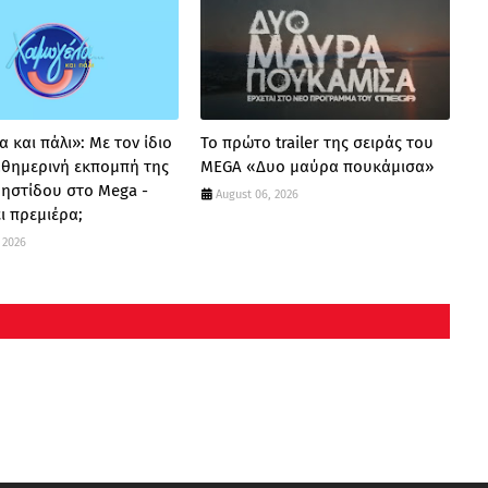
 και πάλι»: Με τον ίδιο
Το πρώτο trailer της σειράς του
καθημερινή εκπομπή της
MEGA «Δυο μαύρα πουκάμισα»
ρηστίδου στο Mega -
August 06, 2026
ι πρεμιέρα;
 2026