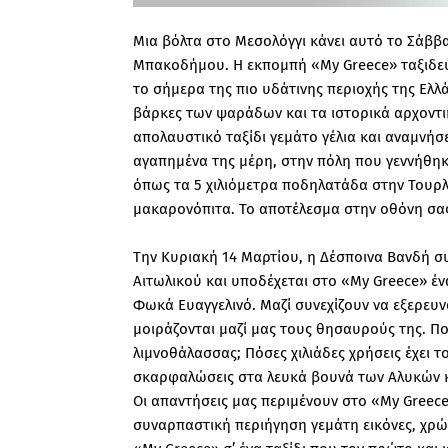
Μια βόλτα στο Μεσολόγγι κάνει αυτό το Σάββ
Μπακοδήμου. Η εκπομπή «My Greece» ταξιδεύει
το σήμερα της πιο υδάτινης περιοχής της Ελλ
βάρκες των ψαράδων και τα ιστορικά αρχοντικά
απολαυστικό ταξίδι γεμάτο γέλια και αναμνή
αγαπημένα της μέρη, στην πόλη που γεννήθηκε
όπως τα 5 χιλιόμετρα ποδηλατάδα στην Τουρλ
μακαρονόπιτα. Το αποτέλεσμα στην οθόνη σα
Την Κυριακή 14 Μαρτίου, η Δέσποινα Βανδή σ
Αιτωλικού και υποδέχεται στο «My Greece» έν
Φωκά Ευαγγελινό. Μαζί συνεχίζουν να εξερευν
μοιράζονται μαζί μας τους θησαυρούς της. Ποι
λιμνοθάλασσας; Πόσες χιλιάδες χρήσεις έχει το
σκαρφαλώσεις στα λευκά βουνά των Αλυκών και
Οι απαντήσεις μας περιμένουν στο «My Greece
συναρπαστική περιήγηση γεμάτη εικόνες, χρώ