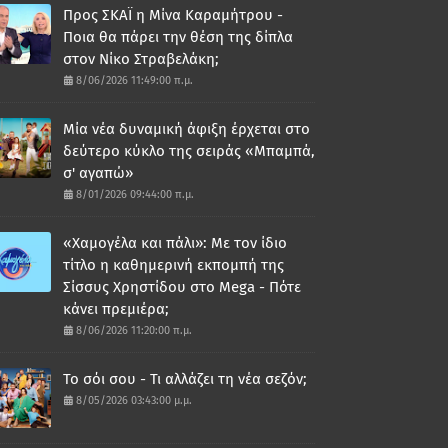
Προς ΣΚΑΪ η Μίνα Καραμήτρου -
Ποια θα πάρει την θέση της δίπλα
στον Νίκο Στραβελάκη;
8/06/2026 11:49:00 π.μ.
Μία νέα δυναμική άφιξη έρχεται στο
δεύτερο κύκλο της σειράς «Μπαμπά,
σ' αγαπώ»
8/01/2026 09:44:00 π.μ.
«Χαμογέλα και πάλι»: Με τον ίδιο
τίτλο η καθημερινή εκπομπή της
Σίσσυς Χρηστίδου στο Mega - Πότε
κάνει πρεμιέρα;
8/06/2026 11:20:00 π.μ.
Το σόι σου - Τι αλλάζει τη νέα σεζόν;
8/05/2026 03:43:00 μ.μ.