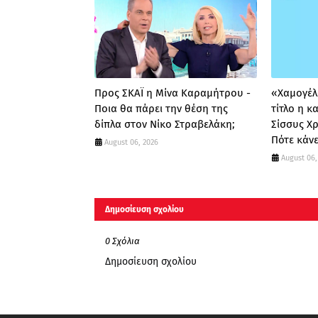
Προς ΣΚΑΪ η Μίνα Καραμήτρου -
«Χαμογέλα
Ποια θα πάρει την θέση της
τίτλο η 
δίπλα στον Νίκο Στραβελάκη;
Σίσσυς Χ
Πότε κάνε
August 06, 2026
August 06,
Δημοσίευση σχολίου
0 Σχόλια
Δημοσίευση σχολίου