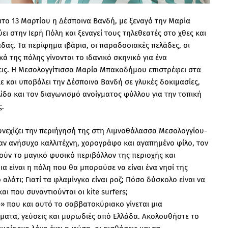
ατο 13 Μαρτίου η Δέσποινα Βανδή, με ξεναγό την Μαρία
 στην Ιερή Πόλη και ξεναγεί τους τηλεθεατές στο χθες και
άδας. Τα περίφημα ιβάρια, οι παραδοσιακές πελάδες, οι
 της πόλης γίνονται το ιδανικό σκηνικό για ένα
σεις. Η Μεσολογγίτισσα Μαρία Μπακοδήμου επιστρέφει στα
 και υποβάλει την Δέσποινα Βανδή σε γλυκές δοκιμασίες,
ίδα και τον διαγωνισμό ανοίγματος φύλλου για την τοπική
ς.
υνεχίζει την περιήγησή της στη Λιμνοθάλασσα Μεσολογγίου-
αν ανήσυχο καλλιτέχνη, χορογράφο και αγαπημένο φίλο, τον
ούν το μαγικό φυσικό περιβάλλον της περιοχής και
α είναι η πόλη που θα μπορούσε να είναι ένα νησί της
 αλάτι; Γιατί τα φλαμίνγκο είναι ροζ; Πόσο δύσκολο είναι να
 που συναντιούνται οι kite surfers;
» που και αυτό το σαββατοκύριακο γίνεται μια
ματα, γεύσεις και μυρωδιές από Ελλάδα. Ακολουθήστε το