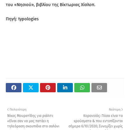
του «Νησιού», βιβλίου της Βίκτωριας Χίσλοπ.
Πηγή: typologies
Παλαιότερη
Νεότερη
Νίκος Μουρατίδης για ριάλιτι:
Κορονοϊός: Πόσα είναι τα
«Είναι σαν να μας πατάει η
κρούσματα & που εντοπίζονται
τηλεόραση σκουπιδια στο σαλόνι
σήμερα 6/10/2020; Συνεχίζει χωρίς