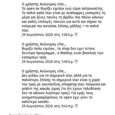
Ο χρήστης Ανώνυμος είπε…
To open αν θυμίζει εψιλον εγώ είμαι αστροναύτης.
Το παλιό καλό star είναι με ανάλαφρες εκπομπές τη
μέρα και ξένες ταινίες το βράδυ. Και πλέον κάνουν
και καλές επιλογές ταινιών για αυτό και πήραν τα
νούμερα την ανιούσα. Επίσης μάλλης = το παλιό
star.
29 Αυγούστου 2020 στις 1:36 π.μ.
Ο χρήστης Ανώνυμος είπε…
θυμιζει πολυ εψιλον , το σταρ δεν εχει τετοιο
δευτερο προγραμμα , ο Μαλλης ειναι βασιλιας των
εκπομπων τρας
29 Αυγούστου 2020 στις 1:49 π.μ.
Ο χρήστης Ανώνυμος είπε…
Δεν μιλάω για το σημερινό star, αλλά για το
παλιότερο. Επίσης το σημερινό star είναι η χαρά
του τρας με κουτσελίνη, shopping star, τούρκικα και
ριάλιτι της κακιάς ώρας (το ότι έχουν τηλεθέαση
δεν τα κάνουν λιγότερο τρας). Για εμάς τους
κινηματογραφόφιλους το open έχει γίνει το
καλύτερο κανάλι.
29 Αυγούστου 2020 στις 9:42 π.μ.