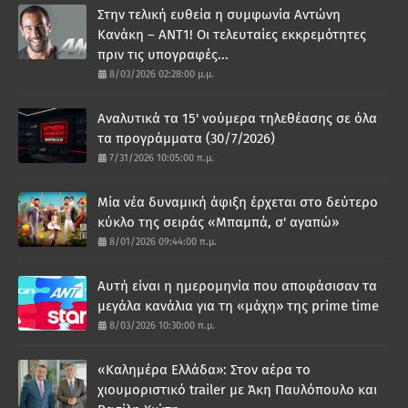
Στην τελική ευθεία η συμφωνία Αντώνη
Κανάκη – ΑΝΤ1! Οι τελευταίες εκκρεμότητες
πριν τις υπογραφές...
8/03/2026 02:28:00 μ.μ.
Αναλυτικά τα 15' νούμερα τηλεθέασης σε όλα
τα προγράμματα (30/7/2026)
7/31/2026 10:05:00 π.μ.
Μία νέα δυναμική άφιξη έρχεται στο δεύτερο
κύκλο της σειράς «Μπαμπά, σ' αγαπώ»
8/01/2026 09:44:00 π.μ.
Αυτή είναι η ημερομηνία που αποφάσισαν τα
μεγάλα κανάλια για τη «μάχη» της prime time
8/03/2026 10:30:00 π.μ.
«Καλημέρα Ελλάδα»: Στον αέρα το
χιουμοριστικό trailer με Άκη Παυλόπουλο και