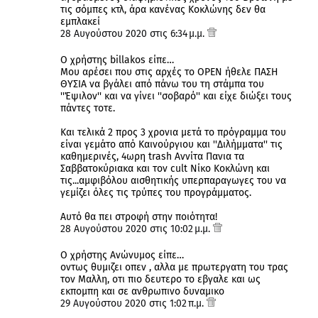
τις σόμπες κτλ, άρα κανένας Κοκλώνης δεν θα
εμπλακεί
28 Αυγούστου 2020 στις 6:34 μ.μ.
Ο χρήστης billakos είπε…
Μου αρέσει που στις αρχές το OPEN ήθελε ΠΑΣΗ
ΘΥΣΙΑ να βγάλει από πάνω του τη στάμπα του
''Έψιλον'' και να γίνει ''σοβαρό'' και είχε διώξει τους
πάντες τοτε.
Και τελικά 2 προς 3 χρονια μετά το πρόγραμμα του
είναι γεμάτο από Καινούργιου και ''Διλήμματα'' τις
καθημερινές, 4ωρη trash Αννίτα Πανια τα
Σαββατοκύριακα και τον cult Νίκο Κοκλώνη και
τις...αμφιβόλου αισθητικής υπερπαραγωγες του να
γεμίζει όλες τις τρύπες του προγράμματος.
Αυτό θα πει στροφή στην ποιότητα!
28 Αυγούστου 2020 στις 10:02 μ.μ.
Ο χρήστης Ανώνυμος είπε…
οντως θυμιζει οπεν , αλλα με πρωτεργατη του τρας
τον Μαλλη, οτι πιο δευτερο το εβγαλε και ως
εκπομπη και σε ανθρωπινο δυναμικο
29 Αυγούστου 2020 στις 1:02 π.μ.