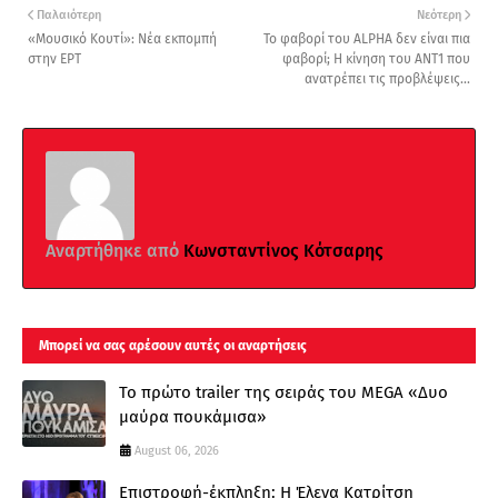
Παλαιότερη
Νεότερη
«Μουσικό Κουτί»: Νέα εκπομπή
To φαβορί του ALPHA δεν είναι πια
στην ΕΡΤ
φαβορί; Η κίνηση του ΑΝΤ1 που
ανατρέπει τις προβλέψεις...
Αναρτήθηκε από
Κωνσταντίνος Κότσαρης
Μπορεί να σας αρέσουν αυτές οι αναρτήσεις
Το πρώτο trailer της σειράς του MEGA «Δυο
μαύρα πουκάμισα»
August 06, 2026
Επιστροφή-έκπληξη: Η Έλενα Κατρίτση