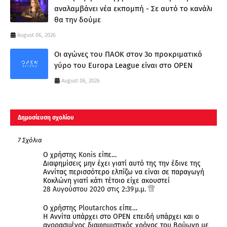
αναλαμβάνει νέα εκπομπή - Σε αυτό το κανάλι
θα την δούμε
August 06, 2026
Οι αγώνες του ΠΑΟΚ στον 3ο προκριματικό
γύρο του Europa League είναι στο OPEN
August 06, 2026
Δημοσίευση σχολίου
7 Σχόλια
Ο χρήστης
Konis
είπε…
Διαφημίσεις μην έχει γιατί αυτό της την έδινε της
Αννίτας περισσότερο ελπίζω να είναι σε παραγωγή
Κοκλώνη γιατί κάτι τέτοιο είχε ακουστεί
28 Αυγούστου 2020 στις 2:39 μ.μ.
Ο χρήστης
Ploutarchos
είπε…
Η Αννίτα υπάρχει στο OPEN επειδή υπάρχει και ο
αγορασμένος διαφημιστικός χρόνος του Βρύωνη με