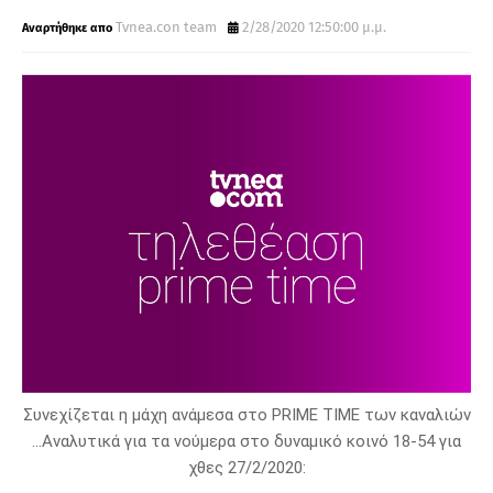
Tvnea.con team
2/28/2020 12:50:00 μ.μ.
Συνεχίζεται η μάχη ανάμεσα στο PRIME TIME των καναλιών
...
Αναλυτικά για τα νούμερα στο δυναμικό κοινό 18-54 για
χθες 27/2/2020: