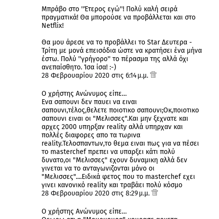
Μπράβο στο ''Έτερος εγώ''! Πολύ καλή σειρά
πραγματικά! Θα μπορούσε να προβάλλεται και στο
Netflix!
Θα μου άρεσε να το προβάλλει το Star Δευτερα -
Τρίτη με μονά επεισόδια ώστε να κρατήσει ένα μήνα
έστω. Πολύ ''γρήγορο'' το πέρασμα της αλλά όχι
ανεπαίσθητο. Ίσα ίσα! :-)
28 Φεβρουαρίου 2020 στις 6:14 μ.μ.
Ο χρήστης Ανώνυμος είπε…
Ενα σαπουνι δεν παυει να ειναι
σαπουνι,τέλος,θελετε ποιοτικο σαπουνι;Οκ,ποιοτικο
σαπουνι ειναι οι "Μελισσες".Και μην ξεχνατε και
αρχες 2000 υπηρξαν reality αλλά υπηρχαν και
πολλές διαφορες απο τα τωρινα
reality.Τελοσπαντων,το θεμα ειναι πως για να πέσει
το masterchef πρεπει να υπαρξει κάτι πολύ
δυνατο,οι "Μελισσες" εχουν δυναμικη αλλά δεν
γινεται να το ανταγωνιζονται μόνο οι
"Μελισσες"....Ειδικά φετος που το masterchef εχει
γινει κανονικό reality και τραβάει πολύ κόσμο
28 Φεβρουαρίου 2020 στις 8:29 μ.μ.
Ο χρήστης Ανώνυμος είπε…