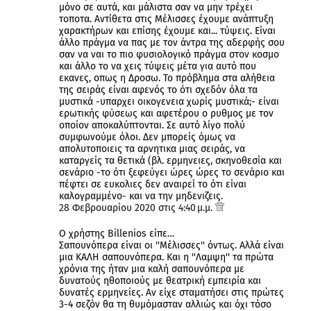
μόνο σε αυτά, και μάλιστα σαν να μην τρέχει
τοποτα. Αντίθετα στις Μέλισσες έχουμε ανάπτυξη
χαρακτήρων και επίσης έχουμε και... τύψεις. Είναι
άλλο πράγμα να πας με τον άντρα της αδερφής σου
σαν να ναι το πιο φυσιολογικό πράγμα στον κοσμο
και άλλο το να χεις τύψεις μέτα για αυτό που
εκανες, οπως η Δροσω. Το πρόβλημα στα αλήθεια
της σειράς είναι αφενός το ότι σχεδόν όλα τα
μυστικά -υπαρχει οικογενεια χωρίς μυστικά;- είναι
ερωτικής φύσεως και αφετέρου ο ρυθμος με τον
οποίον αποκαλύπτονται. Σε αυτό λίγο πολύ
συμφωνούμε όλοι. Δεν μπορείς όμως να
απολυτοποιεις τα αρνητικα μιας σειράς, να
καταργείς τα θετικά (βλ. ερμηνειες, σκηνοθεσία και
σενάριο -το ότι ξεφεύγει ώρες ώρες το σενάριο και
πέφτει σε ευκολιες δεν αναιρεί το ότι είναι
καλογραμμένο- και να την μηδενιζεις.
28 Φεβρουαρίου 2020 στις 4:40 μ.μ.
Ο χρήστης Billenios είπε…
Σαπουνόπερα είναι οι ''Μέλισσες'' όντως. Αλλά είναι
μια ΚΑΛΗ σαπουνόπερα. Και η ''Λαμψη'' τα πρώτα
χρόνια της ήταν μια καλή σαπουνόπερα με
δυνατούς ηθοποιούς με θεατρική εμπειρία και
δυνατές ερμηνείες. Αν είχε σταματήσει στις πρώτες
3-4 σεζόν θα τη θυμόμασταν αλλιώς και όχι τόσο