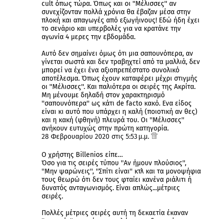
cult όπως τώρα. Όπως και οι ''Μέλισσες'' αν
συνεχίζονταν πολλά χρόνια θα έβαζαν μέσα στην
πλοκή και απαγωγές από εξωγήινους! Εδώ ήδη έχει
το σενάριο και υπερβολές για να κρατάνε την
αγωνία 4 μερες την εβδομάδα.
Αυτό δεν σημαίνει όμως ότι μια σαπουνόπερα, αν
γίνεται σωστά και δεν τραβηχτεί από τα μαλλιά, δεν
μπορεί να έχει ένα αξιοπρεπέστατο συνολικό
αποτέλεσμα. Όπως έχουν καταφέρει μέχρι στιγμής
οι ''Μέλισσες''. Και παλιότερα οι σειρές της Ακρίτα.
Μη μένουμε δηλαδή στον χαρακτηρισμό
''σαπουνόπερα'' ως κάτι de facto κακό. Ενα είδος
είναι κι αυτό που υπάρχει η καλή (ποιοτική αν θες)
και η κακή (φθηνή) πλευρά του. Οι ''Μέλισσες''
ανήκουν ευτυχώς στην πρώτη κατηγορία.
28 Φεβρουαρίου 2020 στις 5:53 μ.μ.
Ο χρήστης Billenios είπε…
Όσο για τις σειρές τύπου ''Αν ήμουν πλούσιος'',
''Μην ψαρώνεις'', ''Σπίτι είναι'' κτλ και τα μονοψήφια
τους θεωρώ ότι δεν τους φταίει κανένα ριάλιτι ή
δυνατός ανταγωνισμός. Είναι απλώς...μέτριες
σειρές.
Πολλές μέτριες σειρές αυτή τη δεκαετία έκαναν