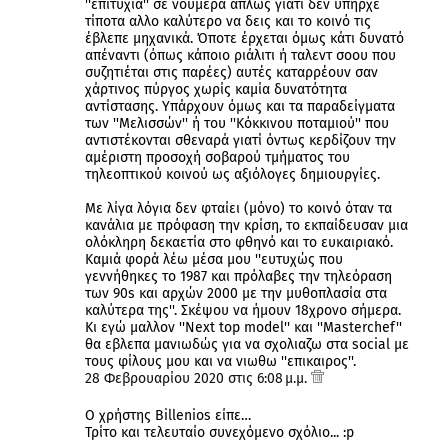
''επιτυχία'' σε νούμερα απλώς γιατι δεν υπήρχε
τίποτα αλλο καλύτερο να δεις και το κοινό τις
έβλεπε μηχανικά. Όποτε έρχεται όμως κάτι δυνατό
απέναντι (όπως κάποιο ριάλιτι ή ταλεντ σοου που
συζητιέται στις παρέες) αυτές καταρρέουν σαν
χάρτινος πύργος χωρίς καμία δυνατότητα
αντίστασης. Υπάρχουν όμως και τα παραδείγματα
των ''Μελισσών'' ή του ''Κόκκινου ποταμιού'' που
αντιστέκονται σθεναρά γιατί όντως κερδίζουν την
αμέριστη προσοχή σοβαρού τμήματος του
τηλεοπτικού κοινού ως αξιόλογες δημιουργίες.
Με λίγα λόγια δεν φταίει (μόνο) το κοινό όταν τα
κανάλια με πρόφαση την κρίση, το εκπαίδευσαν μια
ολόκληρη δεκαετία στο φθηνό και το ευκαιριακό.
Καμιά φορά λέω μέσα μου ''ευτυχώς που
γεννήθηκες το 1987 και πρόλαβες την τηλεόραση
των 90s και αρχών 2000 με την μυθοπλασία στα
καλύτερα της''. Σκέψου να ήμουν 18χρονο σήμερα.
Κι εγώ μαλλον ''Next top model'' και ''Masterchef''
θα εβλεπα μανιωδώς για να σχολιαζω στα social με
τους φίλους μου και να νιωθω ''επικαιρος''.
28 Φεβρουαρίου 2020 στις 6:08 μ.μ.
Ο χρήστης Billenios είπε…
Τρίτο και τελευταίο συνεχόμενο σχόλιο... :p