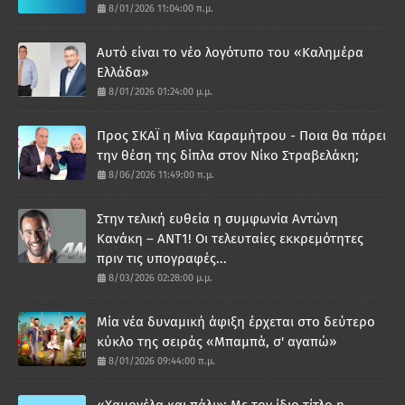
8/01/2026 11:04:00 π.μ.
Αυτό είναι το νέο λογότυπο του «Καλημέρα
Ελλάδα»
8/01/2026 01:24:00 μ.μ.
Προς ΣΚΑΪ η Μίνα Καραμήτρου - Ποια θα πάρει
την θέση της δίπλα στον Νίκο Στραβελάκη;
8/06/2026 11:49:00 π.μ.
Στην τελική ευθεία η συμφωνία Αντώνη
Κανάκη – ΑΝΤ1! Οι τελευταίες εκκρεμότητες
πριν τις υπογραφές...
8/03/2026 02:28:00 μ.μ.
Μία νέα δυναμική άφιξη έρχεται στο δεύτερο
κύκλο της σειράς «Μπαμπά, σ' αγαπώ»
8/01/2026 09:44:00 π.μ.
«Χαμογέλα και πάλι»: Με τον ίδιο τίτλο η