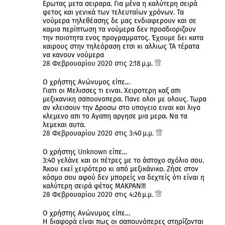
Ερωτας μετα σειραρα. Για μένα η καλύτερη σειρά
φετος και γενικά των τελευταίων χρόνων. Τα
νούμερα τηλεθέασης δε μας ενδιαφερουν και σε
καμια περίπτωση τα νούμερα δεν προσδιοριζουν
την ποιοτητα ενος προγραμματος. Έχουμε δει κατα
καιρους στην τηλεόραση ετσι κι αλλιως ΤΑ τέρατα
να κανουν νούμερα
28 Φεβρουαρίου 2020 στις 2:18 μ.μ.
Ο χρήστης Ανώνυμος είπε…
Γιατι οι Μελισσες τι ειναι. Χειροτερη καξ απι
μεξικανικη σαπουνοπερα. Πανε ολοι με ολους. Τωρα
αν κλεισουν την Δροσω στο υπογειο ειναι και λιγο
κλεμενο απι το Αγαπη αργησε μια μερα. Να τα
λεμεκαι αυτα.
28 Φεβρουαρίου 2020 στις 3:40 μ.μ.
Ο χρήστης
Unknown
είπε…
3:40 γελάνε και οι πέτρες με το άστοχο σχόλιο σου.
Άκου εκεί χειρότερο κι από μεξικάνικο. Ζήσε στον
κόσμο σου αφού δεν μπορείς να δεχτείς ότι είναι η
καλύτερη σειρά φέτος ΜΑΚΡΑΝ!!!
28 Φεβρουαρίου 2020 στις 4:26 μ.μ.
Ο χρήστης Ανώνυμος είπε…
Η διαφορά είναι πως οι σαπουνόπερες στηρίζονται