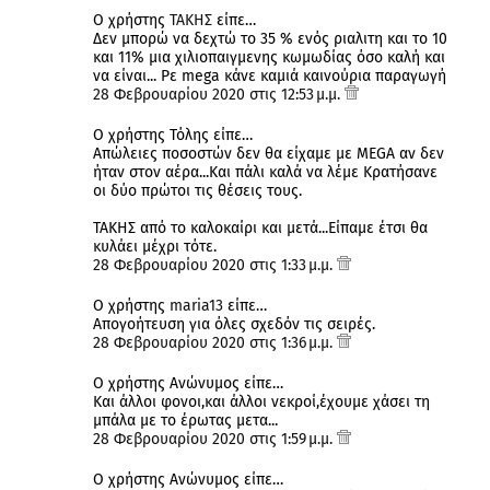
Ο χρήστης
ΤΑΚΗΣ
είπε…
Δεν μπορώ να δεχτώ το 35 % ενός ριαλιτη και το 10
και 11% μια χιλιοπαιγμενης κωμωδίας όσο καλή και
να είναι... Ρε mega κάνε καμιά καινούρια παραγωγή
28 Φεβρουαρίου 2020 στις 12:53 μ.μ.
Ο χρήστης Τόλης είπε…
Απώλειες ποσοστών δεν θα είχαμε με MEGA αν δεν
ήταν στον αέρα...Και πάλι καλά να λέμε Κρατήσανε
οι δύο πρώτοι τις θέσεις τους.
ΤΑΚΗΣ από το καλοκαίρι και μετά...Είπαμε έτσι θα
κυλάει μέχρι τότε.
28 Φεβρουαρίου 2020 στις 1:33 μ.μ.
Ο χρήστης
maria13
είπε…
Απογοήτευση για όλες σχεδόν τις σειρές.
28 Φεβρουαρίου 2020 στις 1:36 μ.μ.
Ο χρήστης Ανώνυμος είπε…
Και άλλοι φονοι,και άλλοι νεκροί,έχουμε χάσει τη
μπάλα με το έρωτας μετα...
28 Φεβρουαρίου 2020 στις 1:59 μ.μ.
Ο χρήστης Ανώνυμος είπε…