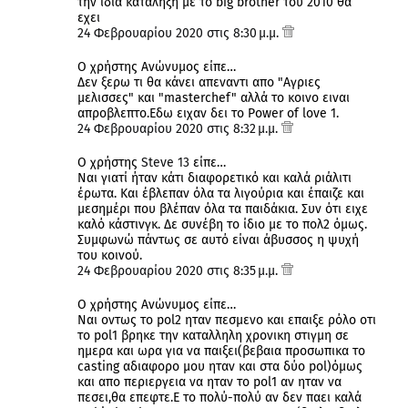
την ίδια καταληξη με το big brother του 2010 θα
εχει
24 Φεβρουαρίου 2020 στις 8:30 μ.μ.
Ο χρήστης Ανώνυμος είπε…
Δεν ξερω τι θα κάνει απεναντι απο "Αγριες
μελισσες" και "masterchef" αλλά το κοινο ειναι
απροβλεπτο.Εδω ειχαν δει το Power of love 1.
24 Φεβρουαρίου 2020 στις 8:32 μ.μ.
Ο χρήστης
Steve 13
είπε…
Ναι γιατί ήταν κάτι διαφορετικό και καλά ριάλιτι
έρωτα. Και έβλεπαν όλα τα λιγούρια και έπαιζε και
μεσημέρι που βλέπαν όλα τα παιδάκια. Συν ότι ειχε
καλό κάστινγκ. Δε συνέβη το ίδιο με το πολ2 όμως.
Συμφωνώ πάντως σε αυτό είναι άβυσσος η ψυχή
του κοινού.
24 Φεβρουαρίου 2020 στις 8:35 μ.μ.
Ο χρήστης Ανώνυμος είπε…
Ναι οντως το pol2 ηταν πεσμενο και επαιξε ρόλο οτι
το pol1 βρηκε την καταλληλη χρονικη στιγμη σε
ημερα και ωρα για να παιξει(βεβαια προσωπικα το
casting αδιαφορο μου ηταν και στα δύο pol)όμως
και απο περιεργεια να ηταν το pol1 αν ηταν να
πεσει,θα επεφτε.Ε το πολύ-πολύ αν δεν παει καλά