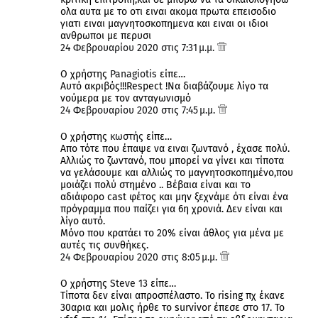
ολα αυτα με το οτι ειναι ακομα πρωτα επεισοδιο
γιατι ειναι μαγνητοσκοπημενα και ειναι οι ιδιοι
ανθρωποι με περυσι
24 Φεβρουαρίου 2020 στις 7:31 μ.μ.
Ο χρήστης
Panagiotis
είπε…
Αυτό ακριβός!!!Respect !Να διαβάζουμε λίγο τα
νούμερα με τον ανταγωνισμό
24 Φεβρουαρίου 2020 στις 7:45 μ.μ.
Ο χρήστης
κωστής
είπε…
Απο τότε που έπαψε να ειναι ζωντανό , έχασε πολύ.
Αλλιώς το ζωντανό, που μπορεί να γίνει και τίποτα
να γελάσουμε και αλλιώς το μαγνητοσκοπημένο,που
μοιάζει πολύ στημένο .. Βέβαια είναι και το
αδιάφορο cast φέτος και μην ξεχνάμε ότι είναι ένα
πρόγραμμα που παίζει για 6η χρονιά. Δεν είναι και
λίγο αυτό.
Μόνο που κρατάει το 20% είναι άθλος για μένα με
αυτές τις συνθήκες.
24 Φεβρουαρίου 2020 στις 8:05 μ.μ.
Ο χρήστης
Steve 13
είπε…
Τίποτα δεν είναι απροσπέλαστο. Το rising πχ έκανε
30αρια και μολις ήρθε το survivor έπεσε στο 17. Το