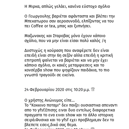
Η Μιρκα, απλώς γελάει, κανένα εύστοχο σχόλιο
Ο Γεωργουλης βαριέται αφάνταστα και βλέπει την
Μπεκατωρου σαν αεροσυνοδό, ελπίζοντας να του
πει Coffee or tea, μπας και ξυπνήσει.
Μαζωνακης και Σταροβας μόνο έχουν κάποιο
σχόλιο, που να μην είναι είσαι πολύ καλός /η
Δυστυχώς η κούραση που αναφέρετε δεν είναι
επειδή είναι στην 6η σεζόν αλλα επειδή η κριτική
επιτροπή φαίνεται να βαριέται και να μην έχει
κάποιο σχόλιο, οι κακές μεταμφιεσεις και το
κονσέρβα show που ψηφίζουν παιδάκια, το πιο
γνωστό τραγούδι σε εκείνα.
24 Φεβρουαρίου 2020 στις 10:20 μ.μ.
Ο χρήστης Ανώνυμος είπε…
Το "Κοκκινο ποταμι" δεν παιζει ουσιαστικα απεναντι
απο το yfsf.Επισης ειναι δυο εντελως διαφορετικα
πραγματα το ενα ειναι show και το άλλο ιστορικη
σειρά.Φυσικα και το yfsf εχει προβλημα,αν δεν το
βλεπετε εσεις,δικό σας θεμα.