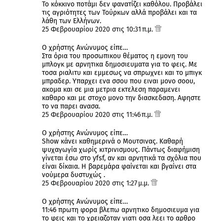
Το κόκκινο ποτάμι δεν φανατίζει καθόλου. Προβάλει
τις αγριότητες των Τούρκων αλλά προβάλει και τα
λάθη των Ελλήνων.
25 Φεβρουαρίου 2020 στις 10:31 π.μ.
Ο χρήστης Ανώνυμος είπε…
Στα όρια του προσωπικου θέματος η εμονη του
μπλογκ με αρνητικα δημοσιευματα για το φεις. Με
τοσα ριαλιτυ και εμμεσως να σπρωχνει και το μπιγκ
μπραδερ. Υπαρχει ενα σσου που ειναι μονο σοου,
ακομα και σε μια μετρια εκτελεση παραμενει
καθαρο και με στοχο μονο την διασκεδαση. Αφηστε
το να παρει ανασα.
25 Φεβρουαρίου 2020 στις 11:46 π.μ.
Ο χρήστης Ανώνυμος είπε…
Show κάνει καθημερινά ο Μουτσινας. Καθαρή
ψυχαγωγία χωρίς κιτρινισμους. Πάντως διαφήμιση
γίνεται έσω στο yfsf, αν και αρνητικά τα σχόλια που
είναι δίκαια. Η βαρεμάρα φαίνεται και βγαίνει στα
νούμερα δυστυχώς .
25 Φεβρουαρίου 2020 στις 1:27 μ.μ.
Ο χρήστης Ανώνυμος είπε…
11:46 πρωτη φορα βλεπω αρνητικο δημοσιευμα για
το φεις και το χρειαζοταν γιατι οσα λεει το αρθρο