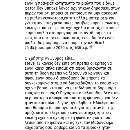
ειναι η πραγματικοτητα.Απο τα ριαλιτι που ειδαμε
φετος δεν υπηρχε λογος αρνητικων δημοσιευματων
περαν του οτι μπορει σε καποιους να μην αρεσουν
τα ριαλιτι γενικοτερα,κατα τ αλλα μαστερ σεφ και
γντμ ηταν φτιαγμενα οπως ακτιβως επρεπε :σωστες
επιλογες παικτων,ευστοχα σχολια απο τις επιτροπες
,καμια κοιλια στο προγραμμα σε αντιθεση με το
φεις που υστερει σε ολα αυτα,τι επειδη δεν ειναι
ριαλιτι δε μπορουμε να πουμε την αληθεια?
25 Φεβρουαρίου 2020 στις 1:36 μ.μ.
Ο χρήστης Ανώνυμος είπε…
steve_13 κανεις δεν ειπε οτι πρεπει οι κριτες να
ειναι κακοι απλα ειπαμε οτι αφου βρισκονται σε
αυτη τη θεση πρεπει να ξερουν να κρινουν και
αφου ειναι σοου διασκεδασης θα επρεπε τα
συγκεκριμενα ατομα να διασκεδαζουν το κοσμο και
οχι να βαριουνται και να μεταδιδουν τη βαρεμαρα
τους και σε εμας.Ο Ρηγας και ο Φιλιππιδης δεν ηταν
περισσοτερο αδιαφοροι απο τους φετινους και δεν
ηταν κακοι απλα ελεγαν την αληθεια. ΗΜαλφα απο
οσο θυμαμαι δε μασαγε τα λογια της οταν δε της
αρεζε κατι το ελεγε και εκανε ευστοχες κριτικες
επειδη εχει και σχεση με τη φωνητικη κατι που
λειπει απο το φετινο και ας εχει τον Μαζωνακη,ο
Ζαχαρατος οσο φοβερα και να τα εβρισκε ηταν