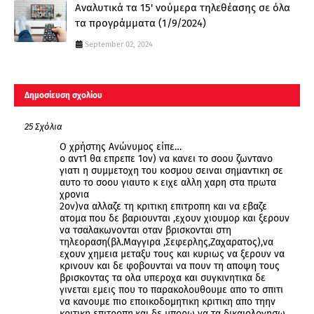
Αναλυτικά τα 15' νούμερα τηλεθέασης σε όλα
τα προγράμματα (1/9/2024)
September 02, 2024
Δημοσίευση σχολίου
25 Σχόλια
Ο χρήστης Ανώνυμος είπε…
ο αντ1 θα επρεπε 1ον) να κανει το σοου ζωντανο
γιατι η συμμετοχη του κοσμου σειναι σημαντικη σε
αυτο το σοου γιαυτο κ ειχε αλλη χαρη στα πρωτα
χρονια
2ον)να αλλαζε τη κριτικη επιτροπη και να εβαζε
ατομα που δε βαριουνται ,εχουν χιουμορ και ξερουν
να τσαλακωνονται οταν βρισκονται στη
τηλεοραση(βλ.Μαγγιρα ,Σεφερλης,Ζαχαρατος),να
εχουν χημεια μεταξυ τους και κυριως να ξερουν να
κρινουν και δε φοβουνται να πουν τη αποψη τους
βρισκοντας τα ολα υπεροχα και συγκινητικα δε
γινεται εμεις που το παρακολουθουμε απο το σπιτι
να κανουμε πιο εποικοδομητικη κριτικη απο τηην
κριτικη επιτροπη,και δε μπορω να τα δικαιολογησω