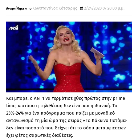
Κωνσταντίνος Κότσαρης
2/24/2020 07:20:00 μ.μ.
Και μπορεί ο ΑΝΤ1 να τερμάτισε χθες πρώτος στην prime
time, ωστόσο η τηλεθέαση δεν είναι και η ιδανική. Το
23%-24% για ένα πρόγραμμα που παίζει με μοναδικό
ανταγωνισμό τη μία ώρα της σειράς «Το Κόκκινο Ποτάμι»
δεν είναι ποσοστό που δείχνει ότι το σόου μεταμφιέσεων
έχει φέτος σαρωτικές διαθέσεις.