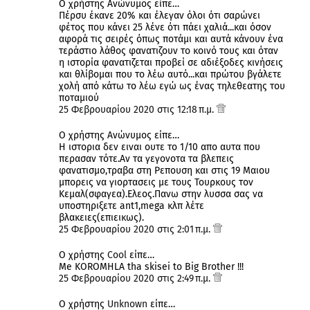
Ο χρήστης Ανώνυμος είπε…
Πέρσυ έκανε 20% και έλεγαν όλοι ότι σαρώνει
φέτος που κάνει 25 λένε ότι πάει χαλιά...και όσον
αφορά τις σειρές όπως ποτάμι και αυτά κάνουν ένα
τεράστιο λάθος φανατιζουν το κοινό τους και όταν
η ιστορία φανατιζεται προβεί σε αδιέξοδες κινήσεις
και θλίβομαι που το λέω αυτό...και πρώτου βγάλετε
χολή από κάτω το λέω εγώ ως ένας τηλεθεατης του
ποταμιού
25 Φεβρουαρίου 2020 στις 12:18 π.μ.
Ο χρήστης Ανώνυμος είπε…
Η ιστορια δεν ειναι ουτε το 1/10 απο αυτα που
περασαν τότε.Αν τα γεγονοτα τα βλεπεις
φανατισμο,τραβα στη Ρεπουση και στις 19 Μαιου
μπορεις να γιορτασεις με τους Τουρκους τον
Κεμαλ(σφαγεα).Ελεος.Πανω στην λυσσα σας να
υποστηριξετε ant1,mega κλπ λέτε
βλακειες(επιεικως).
25 Φεβρουαρίου 2020 στις 2:01 π.μ.
Ο χρήστης
Cool
είπε…
Me KOROMHLA tha skisei to Big Brother !!!
25 Φεβρουαρίου 2020 στις 2:49 π.μ.
Ο χρήστης
Unknown
είπε…