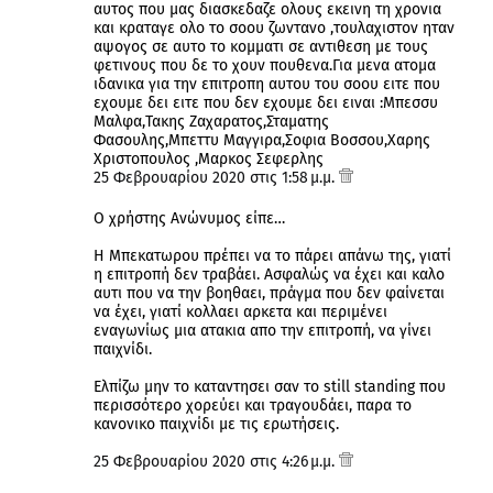
αυτος που μας διασκεδαζε ολους εκεινη τη χρονια
και κραταγε ολο το σοου ζωντανο ,τουλαχιστον ηταν
αψογος σε αυτο το κομματι σε αντιθεση με τους
φετινους που δε το χουν πουθενα.Για μενα ατομα
ιδανικα για την επιτροπη αυτου του σοου ειτε που
εχουμε δει ειτε που δεν εχουμε δει ειναι :Μπεσσυ
Μαλφα,Τακης Ζαχαρατος,Σταματης
Φασουλης,Μπεττυ Μαγγιρα,Σοφια Βοσσου,Χαρης
Χριστοπουλος ,Μαρκος Σεφερλης
25 Φεβρουαρίου 2020 στις 1:58 μ.μ.
Ο χρήστης Ανώνυμος είπε…
Η Μπεκατωρου πρέπει να το πάρει απάνω της, γιατί
η επιτροπή δεν τραβάει. Ασφαλώς να έχει και καλο
αυτι που να την βοηθαει, πράγμα που δεν φαίνεται
να έχει, γιατί κολλαει αρκετα και περιμένει
εναγωνίως μια ατακια απο την επιτροπή, να γίνει
παιχνίδι.
Ελπίζω μην το καταντησει σαν το still standing που
περισσότερο χορεύει και τραγουδάει, παρα το
κανονικο παιχνίδι με τις ερωτήσεις.
25 Φεβρουαρίου 2020 στις 4:26 μ.μ.