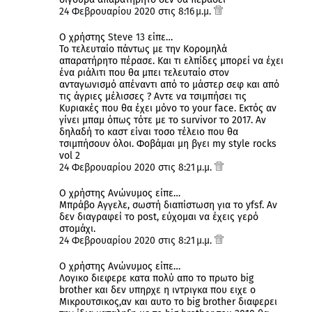
24 Φεβρουαρίου 2020 στις 8:16 μ.μ.
Ο χρήστης
Steve 13
είπε…
Το τελευταίο πάντως με την Κορομηλά
απαρατήρητο πέρασε. Και τι ελπίδες μπορεί να έχει
ένα ριάλιτι που θα μπει τελευταίο στον
ανταγωνισμό απέναντι από το μάστερ σεφ και από
τις άγριες μέλισσες ? Αντε να τσιμπήσει τις
Κυριακές που θα έχει μόνο το your face. Εκτός αν
γίνει μπαμ όπως τότε με το survivor το 2017. Αν
δηλαδή το καστ είναι τοσο τέλειο που θα
τσιμπήσουν όλοι. Φοβάμαι μη βγει my style rocks
vol 2
24 Φεβρουαρίου 2020 στις 8:21 μ.μ.
Ο χρήστης Ανώνυμος είπε…
Μπράβο Αγγελε, σωστή διαπίστωση για το yfsf. Αν
δεν διαγραφεί το post, εύχομαι να έχεις γερό
στομάχι.
24 Φεβρουαρίου 2020 στις 8:21 μ.μ.
Ο χρήστης Ανώνυμος είπε…
Λογικο διεφερε κατα πολύ απο το πρωτο big
brother και δεν υπηρχε η ιντριγκα που ειχε ο
Μικρουτσικος,αν και αυτο το big brother διαφερει