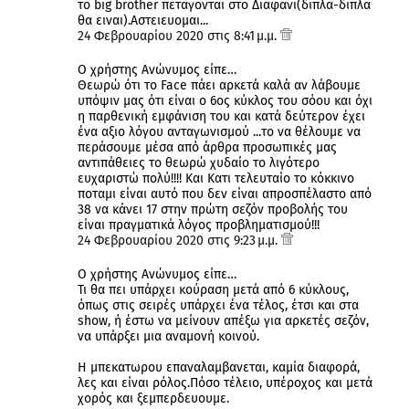
το big brother πεταγονται στο Διαφανι(διπλα-διπλα
θα ειναι).Αστειευομαι...
24 Φεβρουαρίου 2020 στις 8:41 μ.μ.
Ο χρήστης Ανώνυμος είπε…
Θεωρώ ότι το Face πάει αρκετά καλά αν λάβουμε
υπόψιν μας ότι είναι ο 6ος κύκλος του σόου και όχι
η παρθενική εμφάνιση του και κατά δεύτερον έχει
ένα αξιο λόγου ανταγωνισμού ...το να θέλουμε να
περάσουμε μέσα από άρθρα προσωπικές μας
αντιπάθειες το θεωρώ χυδαίο το λιγότερο
ευχαριστώ πολύ!!!! Και Κατι τελευταίο το κόκκινο
ποταμι είναι αυτό που δεν είναι απροσπέλαστο από
38 να κάνει 17 στην πρώτη σεζόν προβολής του
είναι πραγματικά λόγος προβληματισμού!!!
24 Φεβρουαρίου 2020 στις 9:23 μ.μ.
Ο χρήστης Ανώνυμος είπε…
Τι θα πει υπάρχει κούραση μετά από 6 κύκλους,
όπως στις σειρές υπάρχει ένα τέλος, έτσι και στα
show, ή έστω να μείνουν απέξω για αρκετές σεζόν,
να υπάρξει μια αναμονή κοινού.
Η μπεκατωρου επαναλαμβανεται, καμία διαφορά,
λες και είναι ρόλος.Πόσο τέλειο, υπέροχος και μετά
χορός και ξεμπερδευουμε.