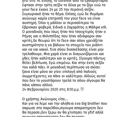
yfsf στο 14. Επίσης το survivor από τα εβδομηνταρια
έφτασε στην τρίτη σεζόν το δέκα με το ζόρι ενώ το
your face έκανε 24 με 25 την περσινή σεζόν.
Συγκυριακό ήταν το θέμα. Επίσης εγώ δε θυμάμαι
ανώνυμε καμία επιτροπή του your face να είναι
αυστηρή. Όλοι η μάλλον οι περισσότεροι τα
έβρισκαν φοβερά. Ειδικά ο Ζαχαράτος η Μάλφα κτλ.
Ο μοναδικός που ίσως ήταν πιο τσουχτερός ήταν ο
Ρήγας και ο Φιλιππίδης που ήταν αδιάφοροι σαν
κριτές.δε θεωρώ ότι το face σαν σόου χρειάζεται
αυστηρότητα η να βάλουν το στοιχείο του ριάλιτι
και να ναι κακοί. Ένα σόου διασκέδασης είναι μην
τρελαθουμε. Μια χαρά είναι οι διαγωνιζόμενοι και
χθες ήταν καλύτεροι και οι κριτές. Σίγουρα πάντως
θέλει βελτίωση. Εγώ επιμένω. Και στην έκτη σεζόν
του καλά πάει. Η μοναδική περίπτωση να σκίσει
ξανα είναι μόνο αν γίνει επιλογή από παλιούς
συμμετέχοντες να πάνε οι καλύτεροι. Αλλιώς αυτοί
που δεν το γουστάρουν τρελά το σόου σίγουρα θα
πάνε κάπου αλλού.
24 Φεβρουαρίου 2020 στις 8:10 μ.μ.
Ο χρήστης Ανώνυμος είπε…
Και για να λεμε και την αληθεια ενα big brother που
σαρωσε στο παρελθον,σιγουρα απαρατηρητο δεν
θα περασει,δεν ξερω αν θα χτυπησει το yfsf αλλά
σιγουρα απαρατηρητο δεν θα περασει