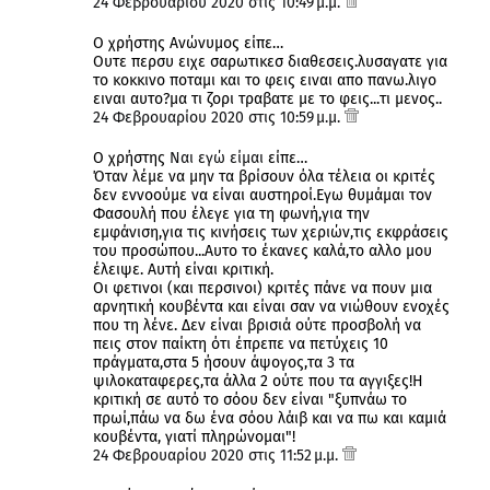
24 Φεβρουαρίου 2020 στις 10:49 μ.μ.
Ο χρήστης Ανώνυμος είπε…
Ουτε περσυ ειχε σαρωτικεσ διαθεσεις.λυσαγατε για
το κοκκινο ποταμι και το φεις ειναι απο πανω.λιγο
ειναι αυτο?μα τι ζορι τραβατε με το φεις...τι μενος..
24 Φεβρουαρίου 2020 στις 10:59 μ.μ.
Ο χρήστης
Ναι εγώ είμαι
είπε…
Όταν λέμε να μην τα βρίσουν όλα τέλεια οι κριτές
δεν εννοούμε να είναι αυστηροί.Εγω θυμάμαι τον
Φασουλή που έλεγε για τη φωνή,για την
εμφάνιση,για τις κινήσεις των χεριών,τις εκφράσεις
του προσώπου...Αυτο το έκανες καλά,το αλλο μου
έλειψε. Αυτή είναι κριτική.
Οι φετινοι (και περσινοι) κριτές πάνε να πουν μια
αρνητική κουβέντα και είναι σαν να νιώθουν ενοχές
που τη λένε. Δεν είναι βρισιά ούτε προσβολή να
πεις στον παίκτη ότι έπρεπε να πετύχεις 10
πράγματα,στα 5 ήσουν άψογος,τα 3 τα
ψιλοκαταφερες,τα άλλα 2 ούτε που τα αγγιξες!Η
κριτική σε αυτό το σόου δεν είναι "ξυπνάω το
πρωί,πάω να δω ένα σόου λάιβ και να πω και καμιά
κουβέντα, γιατί πληρώνομαι"!
24 Φεβρουαρίου 2020 στις 11:52 μ.μ.