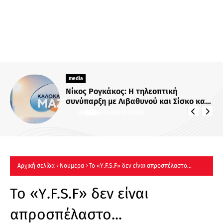
media
Νίκος Ρογκάκος: Η τηλεοπτική
συνύπαρξη με Λιβαθυνού και Σίσκο και
τα μαθήματα της διαδρομής του
Αρχική σελίδα
Νουμερα
Το «Υ.F.S.F» δεν είναι απροσπέλαστο...
Το «Υ.F.S.F» δεν είναι
απροσπέλαστο...