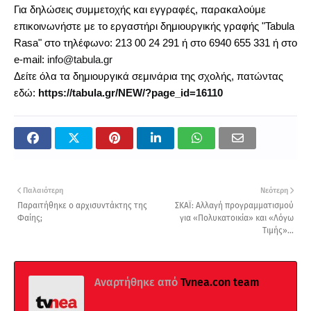
Για δηλώσεις συμμετοχής και εγγραφές, παρακαλούμε
επικοινωνήστε με το εργαστήρι δημιουργικής γραφής "Tabula
Rasa" στο τηλέφωνο: 213 00 24 291 ή στο 6940 655 331 ή στο
e
-
mail
:
info
@
tabula
.
gr
Δείτε όλα τα δημιουργικά σεμινάρια της σχολής, πατώντας
εδώ:
https://tabula.gr/NEW/?page_id=16110
Παλαιότερη
Νεότερη
Παραιτήθηκε ο αρχισυντάκτης της
ΣΚΑΪ: Αλλαγή προγραμματισμού
Φαίης;
για «Πολυκατοικία» και «Λόγω
Τιμής»...
Αναρτήθηκε από
Tvnea.con team