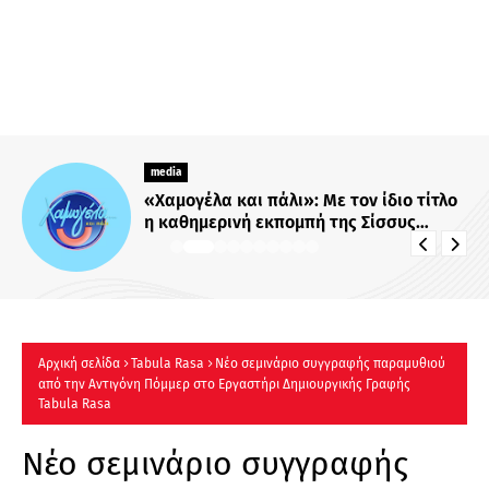
media
«Χαμογέλα και πάλι»: Με τον ίδιο τίτλο
η καθημερινή εκπομπή της Σίσσυς
Χρηστίδου στο Mega - Πότε κάνει
πρεμιέρα;
Αρχική σελίδα
Tabula Rasa
Νέο σεμινάριο συγγραφής παραμυθιού
από την Αντιγόνη Πόμμερ στο Εργαστήρι Δημιουργικής Γραφής
Tabula Rasa
Νέο σεμινάριο συγγραφής