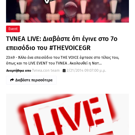
Event
TVNEA LIVE: Διαβάστε ότι έγινε στο 7ο
επεισόδιο του #THEVOICEGR
23:49 - Άλλο ένα επεισόδιο του THE VOICE έφτασε στο τέλος του,
όπως και το LIVE EVENT του TVNEA . Ακολουθεί η Νατ…
Tvnea.con team
2/21/2014 09:07:00 μ.μ.
Διαβάστε περισσότερα