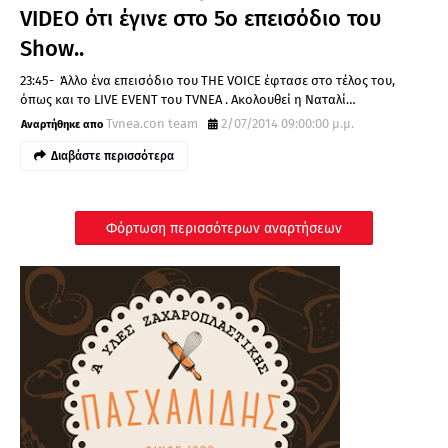
VIDEO ότι έγινε στο 5ο επεισόδιο του
Show..
23:45- Άλλο ένα επεισόδιο του THE VOICE έφτασε στο τέλος του,
όπως και το LIVE EVENT του TVNEA . Ακολουθεί η Ναταλί…
Tvnea.con team
2/07/2014 09:00:00 μ.μ.
Διαβάστε περισσότερα
Φόρτωση περισσότερων αναρτήσεων