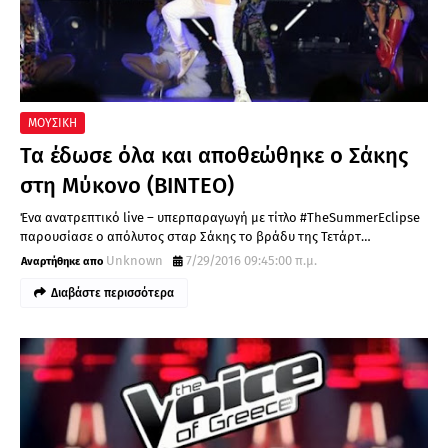
ΜΟΥΣΙΚΗ
Τα έδωσε όλα και αποθεώθηκε ο Σάκης
στη Μύκονο (ΒΙΝΤΕΟ)
Ένα ανατρεπτικό live – υπερπαραγωγή με τίτλο #TheSummerEclipse
παρουσίασε ο απόλυτος σταρ Σάκης το βράδυ της Τετάρτ…
Unknown
7/29/2016 09:45:00 π.μ.
Διαβάστε περισσότερα