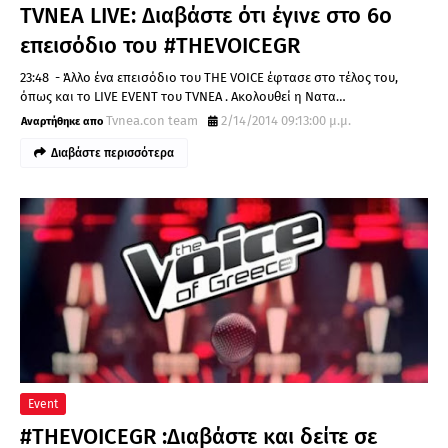
TVNEA LIVE: Διαβάστε ότι έγινε στο 6ο
επεισόδιο του #THEVOICEGR
23:48 - Άλλο ένα επεισόδιο του THE VOICE έφτασε στο τέλος του,
όπως και το LIVE EVENT του TVNEA . Ακολουθεί η Νατα…
Tvnea.con team
2/14/2014 09:13:00 μ.μ.
Διαβάστε περισσότερα
Event
#THEVOICEGR :Διαβάστε και δείτε σε