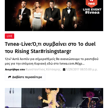
LIVE
Tvnea-Live:Ό,τι συμβαίνει στο 1ο duel
του Rising Star#risingstargr
12:47 Αυτά λοιπόν για σήμερα!!Εμείς θα ανανεώσουμε το ραντεβού
μας για την επόμενη Κυριακή εδώ στο tvnea.com.Μέχρ…
Κωνσταντίνος Κότσαρης
1/29/2017 08:55:00 μ.μ.
Διαβάστε περισσότερα