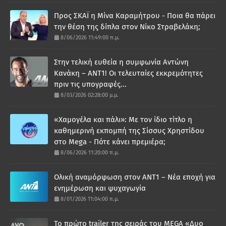
Προς ΣΚΑΪ η Μίνα Καραμήτρου - Ποια θα πάρει
την θέση της δίπλα στον Νίκο Στραβελάκη;
8/06/2026 11:49:00 π.μ.
Στην τελική ευθεία η συμφωνία Αντώνη
Κανάκη – ΑΝΤ1! Οι τελευταίες εκκρεμότητες
πριν τις υπογραφές...
8/03/2026 02:28:00 μ.μ.
«Χαμογέλα και πάλι»: Με τον ίδιο τίτλο η
καθημερινή εκπομπή της Σίσσυς Χρηστίδου
στο Mega - Πότε κάνει πρεμιέρα;
8/06/2026 11:20:00 π.μ.
Ολική αναμόρφωση στον ΑΝΤ1 – Νέα εποχή για
ενημέρωση και ψυχαγωγία
8/01/2026 11:04:00 π.μ.
Το πρώτο trailer της σειράς του MEGA «Δυο