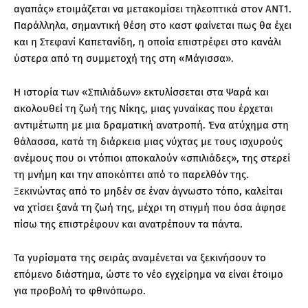
αγαπάς» ετοιμάζεται να μετακομίσει τηλεοπτικά στον ΑΝΤ1.
Παράλληλα, σημαντική θέση στο καστ φαίνεται πως θα έχει
και η Στεφανί Καπετανίδη, η οποία επιστρέφει στο κανάλι
ύστερα από τη συμμετοχή της στη «Μάγισσα».
Η ιστορία των «Σπιλιάδων» εκτυλίσσεται στα Ψαρά και
ακολουθεί τη ζωή της Νίκης, μιας γυναίκας που έρχεται
αντιμέτωπη με μια δραματική ανατροπή. Ένα ατύχημα στη
θάλασσα, κατά τη διάρκεια μιας νύχτας με τους ισχυρούς
ανέμους που οι ντόπιοι αποκαλούν «σπιλιάδες», της στερεί
τη μνήμη και την αποκόπτει από το παρελθόν της.
Ξεκινώντας από το μηδέν σε έναν άγνωστο τόπο, καλείται
να χτίσει ξανά τη ζωή της, μέχρι τη στιγμή που όσα άφησε
πίσω της επιστρέφουν και ανατρέπουν τα πάντα.
Τα γυρίσματα της σειράς αναμένεται να ξεκινήσουν το
επόμενο διάστημα, ώστε το νέο εγχείρημα να είναι έτοιμο
για προβολή το φθινόπωρο.