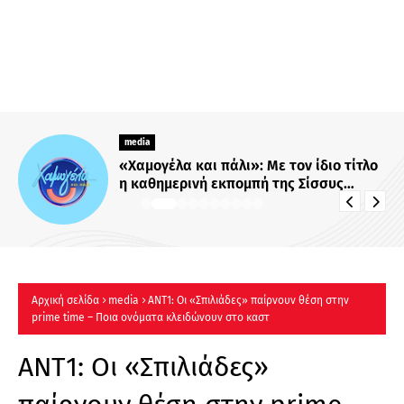
media
«Χαμογέλα και πάλι»: Με τον ίδιο τίτλο
η καθημερινή εκπομπή της Σίσσυς
Χρηστίδου στο Mega - Πότε κάνει
πρεμιέρα;
Αρχική σελίδα
media
ΑΝΤ1: Οι «Σπιλιάδες» παίρνουν θέση στην
prime time – Ποια ονόματα κλειδώνουν στο καστ
ΑΝΤ1: Οι «Σπιλιάδες»