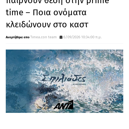
παίρνουν θέση στην prime
time – Ποια ονόματα
κλειδώνουν στο καστ
Tvnea.con team
6/09/2026 10:34:00 π.μ.