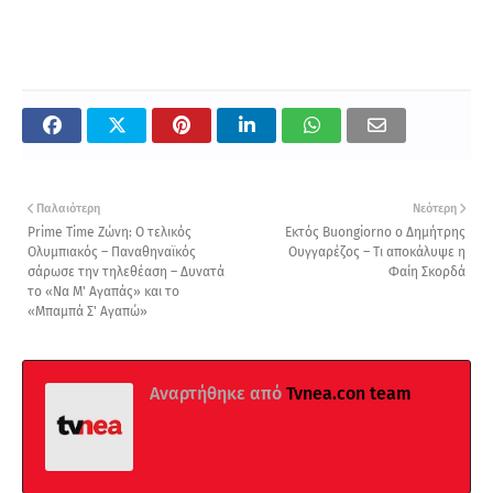
Παλαιότερη
Νεότερη
Prime Time Ζώνη: Ο τελικός
Εκτός Buongiorno ο Δημήτρης
Ολυμπιακός – Παναθηναϊκός
Ουγγαρέζος – Τι αποκάλυψε η
σάρωσε την τηλεθέαση – Δυνατά
Φαίη Σκορδά
το «Να Μ' Αγαπάς» και το
«Μπαμπά Σ' Αγαπώ»
Αναρτήθηκε από
Tvnea.con team