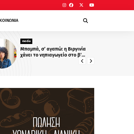
ΙΚΟΙΝΩΝΙΑ
media
me
Μπαμπά, σ’ αγαπώ: η Βιργινία
«Για 
χάνει το νηπιαγωγείο στο β’
Κο
κύκλο της σειράς!
κο
πά