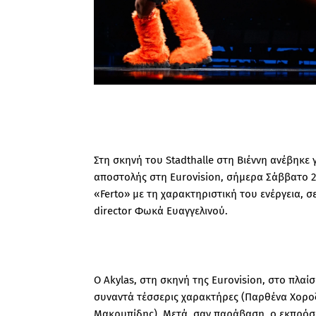
Στη σκηνή του Stadthalle στη Βιέννη ανέβηκε
αποστολής στη Eurovision, σήμερα Σάββατο 2
«Ferto» με τη χαρακτηριστική του ενέργεια, 
director Φωκά Ευαγγελινού.
Ο Akylas, στη σκηνή της Eurovision, στο πλαί
συναντά τέσσερις χαρακτήρες (Παρθένα Χοροζ
Μακρυπίδης). Μετά, σαν παράβαση, ο εκπρόσω