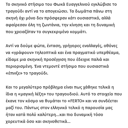
Το σκηνικό στήσιμο του Φωκά Ευαγγελινού εγκλώβισε το
τραγούδι αντί να το απογειώσει. Τα δωμάτια πάνω στη
σκηνή όχι μόνο δεν πρόσφεραν κάτι ουσιαστικό, αλλά
αφαίρεσαν όλη τη ζωντάνια, την κίνηση και τη δυναμική
που χρειαζόταν το συγκεκριμένο κομμάτι.
Αντί να δούμε φώτα, ένταση, γρήγορες εναλλαγές, οθόνες
να «γράφουν» τηλεοπτικά και ένα πραγματικό υπερθέαμα,
είδαμε μια σκηνική προσέγγιση που έδειχνε παλιά και
περιορισμένη. Ένα ντεμοντέ στήσιμο που ουσιαστικά
«έπνιξε» το τραγούδι.
Και το μεγαλύτερο πρόβλημα είναι πως χάθηκε τελικά η
ίδια η «μαγική λέξη» του τραγουδιού. Αυτό το στοιχείο που
έκανε τον κόσμο να θυμάται το «FERTO» και να συνδέεται
μαζί του. Πάντως στον ελληνικό τελικό η παρουσία μας
ήταν κατά πολύ καλύτερη...και πιο δυναμική τόσο
χορευτικά όσο και σκηνοθετικά...