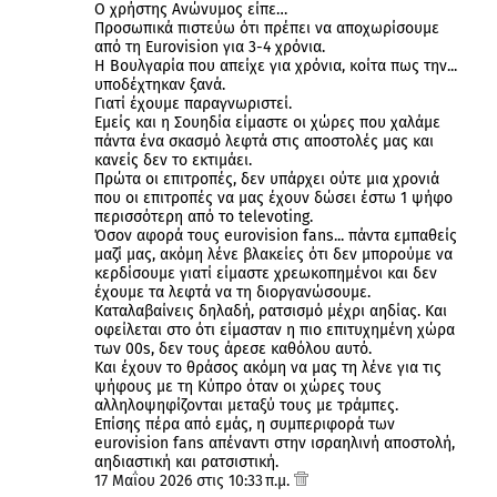
Ο χρήστης Ανώνυμος είπε…
Προσωπικά πιστεύω ότι πρέπει να αποχωρίσουμε
από τη Eurovision για 3-4 χρόνια.
Η Βουλγαρία που απείχε για χρόνια, κοίτα πως την...
υποδέχτηκαν ξανά.
Γιατί έχουμε παραγνωριστεί.
Εμείς και η Σουηδία είμαστε οι χώρες που χαλάμε
πάντα ένα σκασμό λεφτά στις αποστολές μας και
κανείς δεν το εκτιμάει.
Πρώτα οι επιτροπές, δεν υπάρχει ούτε μια χρονιά
που οι επιτροπές να μας έχουν δώσει έστω 1 ψήφο
περισσότερη από το televoting.
Όσον αφορά τους eurovision fans... πάντα εμπαθείς
μαζί μας, ακόμη λένε βλακείες ότι δεν μπορούμε να
κερδίσουμε γιατί είμαστε χρεωκοπημένοι και δεν
έχουμε τα λεφτά να τη διοργανώσουμε.
Καταλαβαίνεις δηλαδή, ρατσισμό μέχρι αηδίας. Και
οφείλεται στο ότι είμασταν η πιο επιτυχημένη χώρα
των 00s, δεν τους άρεσε καθόλου αυτό.
Και έχουν το θράσος ακόμη να μας τη λένε για τις
ψήφους με τη Κύπρο όταν οι χώρες τους
αλληλοψηφίζονται μεταξύ τους με τράμπες.
Επίσης πέρα από εμάς, η συμπεριφορά των
eurovision fans απέναντι στην ισραηλινή αποστολή,
αηδιαστική και ρατσιστική.
17 Μαΐου 2026 στις 10:33 π.μ.