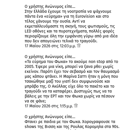
Ο χρήστης Ανώνυμος είπε…
Στην Ελλάδα έχουμε τη νοοτροπία να ψάχνουμε
πάντα ένα «εύρημα» για τη Eurovision και στο
τέλος χάνουμε την ουσία. Αντί να
εκμεταλλευόμαστε τη σκηνή, τους φωτισμούς, τις
LED οθόνες και τα πυροτεχνήματα, πολλές φορές
περιορίζουμε όλη την εμφάνιση γύρω από μια ιδέα
που δεν απογειώνει τελικά το τραγούδι.
17 Μαΐου 2026 στις 12:03 μ.μ.
Ο χρήστης Ανώνυμος είπε…
«Το εύρημα του Φωκα» το ακούμε non stop από το
2005. Έφερε μια νίκη, μπορεί να ξανα ρθει χωρίς
εκείνον. Παρότι έχει τον σεβασμό και τον θαυμασμό
μας κάπου φτάνει. Η Μαρίνα Σαττι ήταν η μόνη που
τσακώθηκε μαζί του γιατί δεν συμφωνούσε και
μπράβο της. Ο Ακύλλας είχε όλο το πακέτο και το
τραγούδι να τα καταφέρει. Δυστυχώς πως να τα
βάλεις με την ΕΡΤ και τον Φωκα χωρίς να πέσουν
να σε φάνε;
17 Μαΐου 2026 στις 1:15 μ.μ.
Ο χρήστης Ανώνυμος είπε…
Φτανει ρε παιδια με τον Φωκα. Χορογραφουσε τα
shows της Βισση και της Ρουλας Κορομηλα στα 90s.