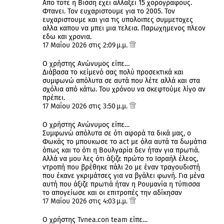
Απο τοτε η Βισση εχει αλλαξει 15 χορογραφους.
Φτανει. Τον ευχαριστουμε για το 2005. Τον
ευχαριστουμε και για τις υπολοιπες συμμετοχες
αλλα καπου να μπει μια τελεια. Παρωχημενος πλεον
εδω και χρονια.
17 Μαΐου 2026 στις 2:09 μ.μ.
Ο χρήστης Ανώνυμος είπε…
Διάβασα το κείμενό σας πολύ προσεκτικά και
συμφωνώ απόλυτα σε αυτά που λέτε αλλά και στα
σχόλια από κάτω. Του χρόνου να σκεφτούμε λίγο αν
πρέπει.
17 Μαΐου 2026 στις 3:50 μ.μ.
Ο χρήστης Ανώνυμος είπε…
Συμφωνώ απόλυτα σε ότι αφορά τα δικά μας, ο
Φωκάς το μπουκωσε το act με όλα αυτά τα δωμάτια
όπως και το ότι η Βουλγαρία δεν ήταν για πρωτιά.
Αλλά να μου λες ότι άξιζε πρώτο το Ισραήλ έλεος,
ντροπή που βρέθηκε πάλι 2ο με έναν τραγουδιστή
που έκανε γκριμάτσες για να βγάλει φωνή. Για μένα
αυτή που άξιζε πρωτιά ήταν η Ρουμανία η τύπισσα
το απογείωσε και οι επιτροπές την αδίκησαν
17 Μαΐου 2026 στις 4:03 μ.μ.
Ο χρήστης
Tvnea.con team
είπε…