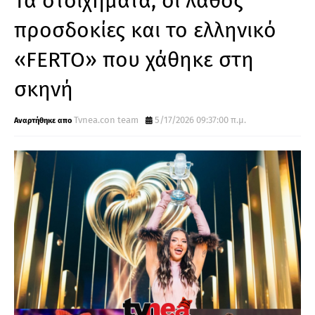
Τα στοιχήματα, οι λάθος
προσδοκίες και το ελληνικό
«FERTO» που χάθηκε στη
σκηνή
Tvnea.con team
5/17/2026 09:37:00 π.μ.