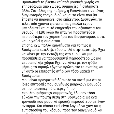
Προσωπικά το βλέπω καθαρά μουσικά, χωρίς να
επηρεάζομαι από χώρες, συμμαχίες ή οτιδήποτε
άλλο. Στο τέλος της ημέρας, η Eurovision είναι ένας
διαγωνισμός τραγουδιού και αυτό είναι που θα
έπρεπε να παραμένει στο επίκεντρο. Δυστυχώς, τα
τελευταία χρόνια φαίνεται πως πολλά έχουν
μπερδευτεί και αυτό επηρεάζει την αξιοπιστία του
θεσμού. Η EBU καλό θα ήταν να προστατεύσει
περισσότερο τον χαρακτήρα του διαγωνισμού, ώστε
να μη χαθεί η ουσία του.
Επίσης, έχω πολλά ερωτήματα για το πώς η
Βουλγαρία κατέληξε τόσο ψηλά στην κατάταξη. Έχει
να κάνει με την ένταξή της στο ευρώ και μια
προσπάθεια να παρουσιαστεί περισσότερο ως μια
«ευρωπαϊκή» χώρα; Έχει να κάνει με τον φόβο
μήπως το Ισραήλ έβγαινε πρώτο στο televoting και
γι’ αυτό οι επιτροπές στήριξαν τόσο μαζικά τη
Βουλγαρία;
Μου είναι πραγματικά δύσκολο να πιστέψω ότι οι
ίδιες επιτροπές που συνήθως μοιράζουν βαθμούς
σε πιο ποιοτικές, ιδιαίτερες ή πιο
«κουλτουριάρικες» συμμετοχές, έδωσαν τόσο
εύκολα την πρώτη θέση στη Βουλγαρία, με ένα
τραγούδι που μουσικά έμοιαζε περισσότερο με έναν
αχταρμά. Και κάπου εκεί είναι λογικό να χάνεται η
εμπιστοσύνη του κόσμου προς τον διαγωνισμό και