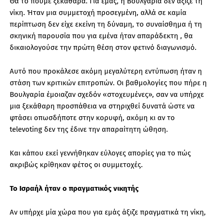
Θα το πούμε ξεκάθαρα. Για εμάς, η Βουλγαρία δεν άξιζε τη
νίκη. Ήταν μια συμμετοχή προσεγμένη, αλλά σε καμία
περίπτωση δεν είχε εκείνη τη δύναμη, το συναίσθημα ή τη
σκηνική παρουσία που για εμένα ήταν απαράδεκτη , θα
δικαιολογούσε την πρώτη θέση στον φετινό διαγωνισμό.
Αυτό που προκάλεσε ακόμη μεγαλύτερη εντύπωση ήταν η
στάση των κριτικών επιτροπών. Οι βαθμολογίες που πήρε η
Βουλγαρία έμοιαζαν σχεδόν «στοχευμένες», σαν να υπήρχε
μια ξεκάθαρη προσπάθεια να στηριχθεί δυνατά ώστε να
φτάσει οπωσδήποτε στην κορυφή, ακόμη κι αν το
televoting δεν της έδινε την απαραίτητη ώθηση.
Και κάπου εκεί γεννήθηκαν εύλογες απορίες για το πώς
ακριβώς κρίθηκαν φέτος οι συμμετοχές.
Το Ισραήλ ήταν ο πραγματικός νικητής
Αν υπήρχε μία χώρα που για εμάς άξιζε πραγματικά τη νίκη,