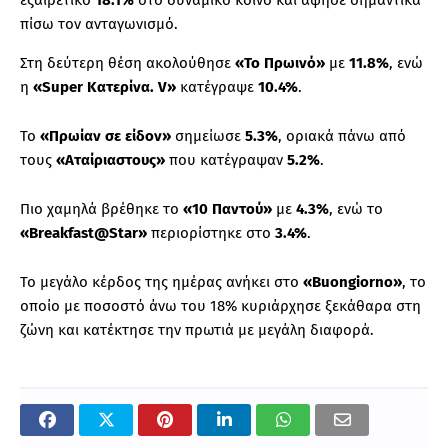
εξαιρετικό
18.1%
στο δυναμικό κοινό και άφησε σημαντικά
πίσω τον ανταγωνισμό.
Στη δεύτερη θέση ακολούθησε
«Το Πρωινό»
με
11.8%
, ενώ
η
«Super Κατερίνα. V»
κατέγραψε
10.4%
.
Το
«Πρωίαν σε είδον»
σημείωσε
5.3%
, οριακά πάνω από
τους
«Αταίριαστους»
που κατέγραψαν
5.2%
.
Πιο χαμηλά βρέθηκε το
«10 Παντού»
με
4.3%
, ενώ το
«Breakfast@Star»
περιορίστηκε στο
3.4%
.
Το μεγάλο κέρδος της ημέρας ανήκει στο
«Buongiorno»
, το
οποίο με ποσοστό άνω του 18% κυριάρχησε ξεκάθαρα στη
ζώνη και κατέκτησε την πρωτιά με μεγάλη διαφορά.