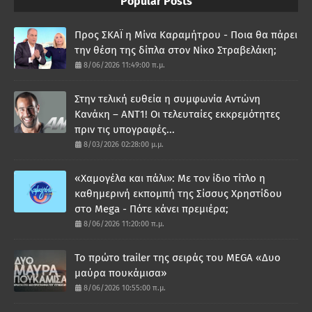
Popular Posts
Προς ΣΚΑΪ η Μίνα Καραμήτρου - Ποια θα πάρει
την θέση της δίπλα στον Νίκο Στραβελάκη;
8/06/2026 11:49:00 π.μ.
Στην τελική ευθεία η συμφωνία Αντώνη
Κανάκη – ΑΝΤ1! Οι τελευταίες εκκρεμότητες
πριν τις υπογραφές...
8/03/2026 02:28:00 μ.μ.
«Χαμογέλα και πάλι»: Με τον ίδιο τίτλο η
καθημερινή εκπομπή της Σίσσυς Χρηστίδου
στο Mega - Πότε κάνει πρεμιέρα;
8/06/2026 11:20:00 π.μ.
Το πρώτο trailer της σειράς του MEGA «Δυο
μαύρα πουκάμισα»
8/06/2026 10:55:00 π.μ.