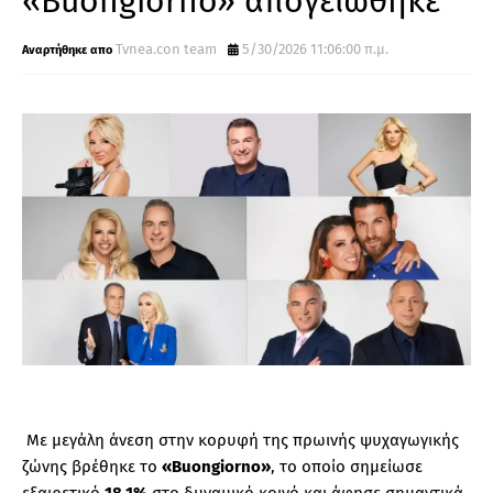
«Buongiorno» απογειώθηκε
Tvnea.con team
5/30/2026 11:06:00 π.μ.
Με μεγάλη άνεση στην κορυφή της πρωινής ψυχαγωγικής
ζώνης βρέθηκε το
«Buongiorno»
, το οποίο σημείωσε