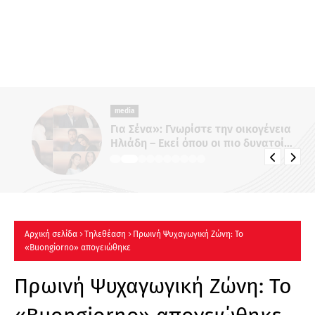
media
Για Σένα»: Γνωρίστε την οικογένεια
Ηλιάδη – Εκεί όπου οι πιο δυνατοί
δεσμοί δοκιμάζονται περισσότερο !
Αρχική σελίδα
Τηλεθέαση
Πρωινή Ψυχαγωγική Ζώνη: Το
«Buongiorno» απογειώθηκε
Πρωινή Ψυχαγωγική Ζώνη: Το