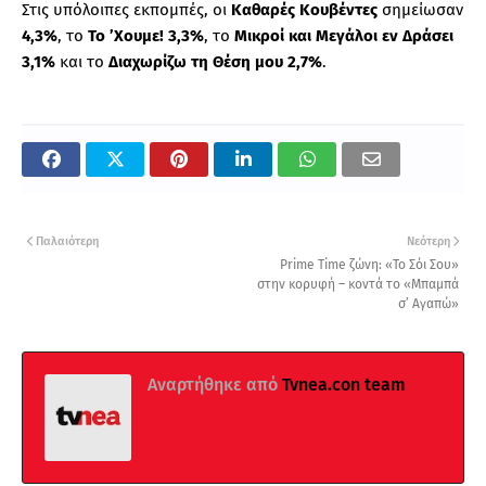
Στις υπόλοιπες εκπομπές, οι
Καθαρές Κουβέντες
σημείωσαν
4,3%
, το
Το ’Χουμε!
3,3%
, το
Μικροί και Μεγάλοι εν Δράσει
3,1%
και το
Διαχωρίζω τη Θέση μου
2,7%
.
Παλαιότερη
Νεότερη
Prime Time ζώνη: «Το Σόι Σου»
στην κορυφή – κοντά το «Μπαμπά
σ’ Αγαπώ»
Αναρτήθηκε από
Tvnea.con team