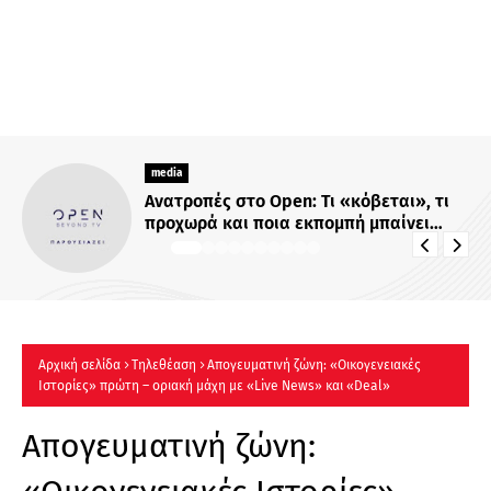
media
«ΚΑΛΥΤΕΡΑ ΑΡΓΑ» : Oι πιο
αποκαλυπτικές μεταμεσονύχτιες
συνεντεύξεις επιστρέφουν στο ACTION
24 - Πότε κάνουν πρεμιέρα;
Αρχική σελίδα
Τηλεθέαση
Απογευματινή ζώνη: «Οικογενειακές
Ιστορίες» πρώτη – οριακή μάχη με «Live News» και «Deal»
Απογευματινή ζώνη: