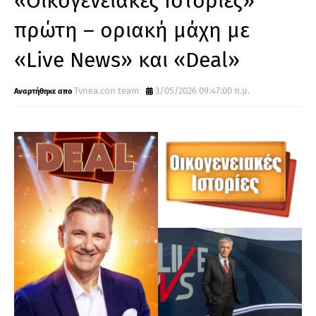
«Οικογενειακές Ιστορίες»
πρώτη – οριακή μάχη με
«Live News» και «Deal»
Tvnea.con team
3/05/2026 09:47:00 π.μ.