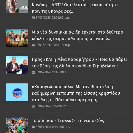
Κανάκη – ΑΝΤ1! Οι τελευταίες εκκρεμότητες
πριν τις υπογραφές...
8/03/2026 02:28:00 μ.μ.
Μία νέα δυναμική άφιξη έρχεται στο δεύτερο
κύκλο της σειράς «Μπαμπά, σ' αγαπώ»
8/01/2026 09:44:00 π.μ.
Προς ΣΚΑΪ η Μίνα Καραμήτρου - Ποια θα πάρει
την θέση της δίπλα στον Νίκο Στραβελάκη;
8/06/2026 11:49:00 π.μ.
«Χαμογέλα και πάλι»: Με τον ίδιο τίτλο η
καθημερινή εκπομπή της Σίσσυς Χρηστίδου
στο Mega - Πότε κάνει πρεμιέρα;
8/06/2026 11:20:00 π.μ.
Το σόι σου - Τι αλλάζει τη νέα σεζόν;
8/05/2026 03:43:00 μ.μ.