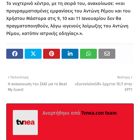
Το νυχτερινό κέντρο, με τη σειρά του, ανακοίνωσε: ««οι
προγραμματισμένες εμφανίσεις του Αντώνη Ρέμου και του
Χρήστου Μάστορα στις 9, 10 και 11 Ιανουαρίου δεν θα
πραγματοποιηθούν, λόγω ιογενούς λοίμωξης του Αντώνη
Ρέμου, κατόπιν ιατρικής οδηγίας».».
Παλαιότερη
Νεότερη
Η ανακοινωση του ΣΚΑΪ για το Beat
«EurovisionGR» έρχεται 10/1 στην
My Guest
ΕΡΤ1
Αναρτήθηκε από
Tvnea.con team