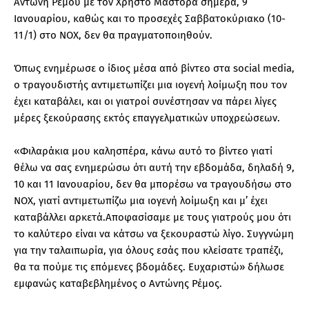
Αντώνη Ρέμου με τον Χρήστο Μάστορα σήμερα, 9
Ιανουαρίου, καθώς και το προσεχές Σαββατοκύριακο (10-
11/1) στο NOX, δεν θα πραγματοποιηθούν.
Όπως ενημέρωσε ο ίδιος μέσα από βίντεο στα social media,
ο τραγουδιστής αντιμετωπίζει μια ιογενή λοίμωξη που τον
έχει καταβάλει, και οι γιατροί συνέστησαν να πάρει λίγες
μέρες ξεκούρασης εκτός επαγγελματικών υποχρεώσεων.
«Φιλαράκια μου καλησπέρα, κάνω αυτό το βίντεο γιατί
θέλω να σας ενημερώσω ότι αυτή την εβδομάδα, δηλαδή 9,
10 και 11 Ιανουαρίου, δεν θα μπορέσω να τραγουδήσω στο
NOX, γιατί αντιμετωπίζω μια ιογενή λοίμωξη και μ’ έχει
καταβάλλει αρκετά.Αποφασίσαμε με τους γιατρούς μου ότι
το καλύτερο είναι να κάτσω να ξεκουραστώ λίγο. Συγγνώμη
για την ταλαιπωρία, για όλους εσάς που κλείσατε τραπέζι,
θα τα πούμε τις επόμενες βδομάδες. Ευχαριστώ» δήλωσε
εμφανώς καταβεβλημένος ο Αντώνης Ρέμος.