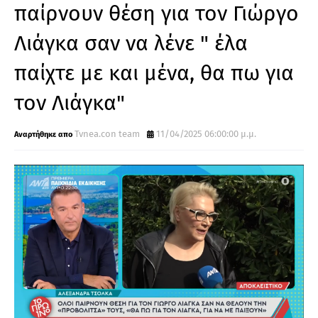
παίρνουν θέση για τον Γιώργο
Λιάγκα σαν να λένε " έλα
παίχτε με και μένα, θα πω για
τον Λιάγκα"
Tvnea.con team
11/04/2025 06:00:00 μ.μ.