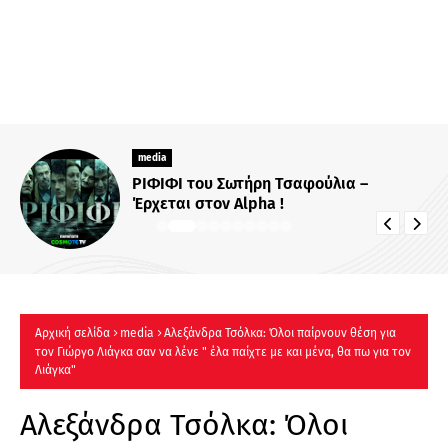
media
ΡΙΦΙΦΙ του Σωτήρη Τσαφούλια –
Έρχεται στον Alpha !
Αρχική σελίδα
media
Αλεξάνδρα Τσόλκα: Όλοι παίρνουν θέση για
τον Γιώργο Λιάγκα σαν να λένε " έλα παίχτε με και μένα, θα πω για τον
Λιάγκα"
Αλεξάνδρα Τσόλκα: Όλοι