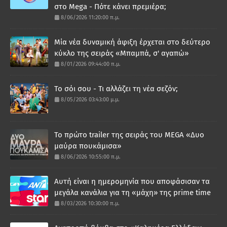
στο Mega - Πότε κάνει πρεμιέρα;
8/06/2026 11:20:00 π.μ.
Μία νέα δυναμική άφιξη έρχεται στο δεύτερο
κύκλο της σειράς «Μπαμπά, σ' αγαπώ»
8/01/2026 09:44:00 π.μ.
Το σόι σου - Τι αλλάζει τη νέα σεζόν;
8/05/2026 03:43:00 μ.μ.
Το πρώτο trailer της σειράς του MEGA «Δυο
μαύρα πουκάμισα»
8/06/2026 10:55:00 π.μ.
Αυτή είναι η ημερομηνία που αποφάσισαν τα
μεγάλα κανάλια για τη «μάχη» της prime time
8/03/2026 10:30:00 π.μ.