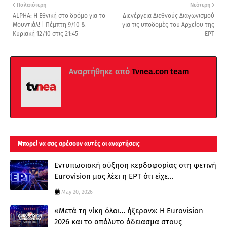
Παλαιότερη
Νεότερη
ALPHA: Η Εθνική στο δρόμο για το
Διενέργεια Διεθνούς Διαγωνισμού
Μουντιάλ! | Πέμπτη 9/10 &
για τις υποδομές του Αρχείου της
Κυριακή 12/10 στις 21:45
ΕΡΤ
Αναρτήθηκε από
Tvnea.con team
Μπορεί να σας αρέσουν αυτές οι αναρτήσεις
Εντυπωσιακή αύξηση κερδοφορίας στη φετινή
Eurovision μας λέει η ΕΡΤ ότι είχε...
May 20, 2026
«Μετά τη νίκη όλοι… ήξεραν»: Η Eurovision
2026 και το απόλυτο άδειασμα στους