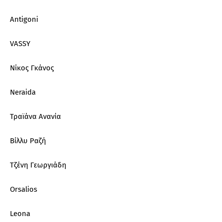
Antigoni
VASSY
Νίκος Γκάνος
Neraida
Τραϊάνα Ανανία
Βίλλυ Ραζή
Τζένη Γεωργιάδη
Orsalios
Leona