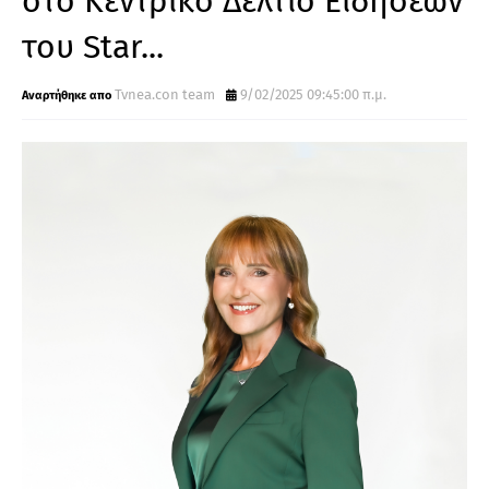
στο Κεντρικό Δελτίο Ειδήσεων
του Star...
Tvnea.con team
9/02/2025 09:45:00 π.μ.