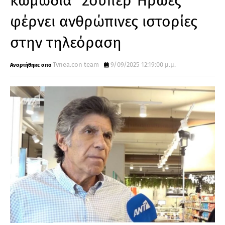
κωμωδία “Σούπερ Ήρωες”
φέρνει ανθρώπινες ιστορίες
στην τηλεόραση
Tvnea.con team
9/09/2025 12:19:00 μ.μ.