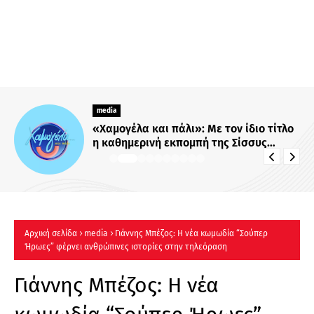
media
«Χαμογέλα και πάλι»: Με τον ίδιο τίτλο
η καθημερινή εκπομπή της Σίσσυς
Χρηστίδου στο Mega - Πότε κάνει
πρεμιέρα;
Αρχική σελίδα
media
Γιάννης Μπέζος: Η νέα κωμωδία “Σούπερ
Ήρωες” φέρνει ανθρώπινες ιστορίες στην τηλεόραση
Γιάννης Μπέζος: Η νέα