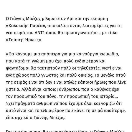
Ο Γιάννης Μπέζος μίλησε στον Αρτ και την εκπομπή
«Καλοκαίρι Παρέα», αποκαλύπτοντας λεπτομέρειες για τη
νέα σειρά του ΑΝΤ1 όπου θα πρωταγωνιστήσει, με τίτλο
«Σούπερ Ήρωες».
«Θα κάνουμε μια απόπειρα για μια καινούργια κωμωδία,
που κατά τη γνώμη μου έχει πολύ ενδιαφέρον και
φαντάζομαι θα ταυτιστούν πολύ οι τηλεθεατές, γιατί είναι
ένας χώρος πολύ γνωστός και πολύ οικείος. Το μεγάλο ατού
της σειράς είναι ότι δεν είναι απλώς κάποιοι ήρωες που λένε
αστεία. Αλλά είναι κάποιοι άνθρωποι, που ο καθένας έχει
τον προσωπικό του πόνο, την προσωπική του ιστορία…
Έχει πράγματα ανθρώπινα που έχουμε όλοι και νομίζω ότι
αυτό είναι και το ενδιαφέρον που κάνει τη σειρά ιδιαίτερη»,
είπε αρχικά ο Γιάννης Μπέζος.
Για τον ήρωα που θα ενσαρκώσει ο ίδιος, ο Γιάννης Μπέζος