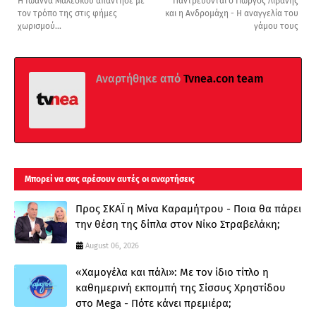
Η Ιωάννα Μαλέσκου απάντησε με
Παντρεύονται ο Γιώργος Λιβάνης
τον τρόπο της στις φήμες
και η Ανδρομάχη - Η αναγγελία του
χωρισμού...
γάμου τους
Αναρτήθηκε από
Tvnea.con team
Μπορεί να σας αρέσουν αυτές οι αναρτήσεις
Προς ΣΚΑΪ η Μίνα Καραμήτρου - Ποια θα πάρει
την θέση της δίπλα στον Νίκο Στραβελάκη;
August 06, 2026
«Χαμογέλα και πάλι»: Με τον ίδιο τίτλο η
καθημερινή εκπομπή της Σίσσυς Χρηστίδου
στο Mega - Πότε κάνει πρεμιέρα;