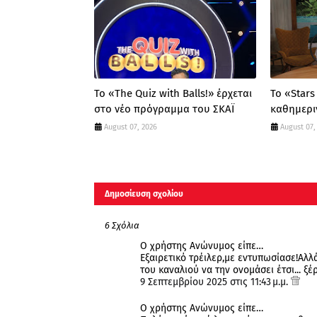
Το «The Quiz with Balls!» έρχεται
Το «Stars
στο νέο πρόγραμμα του ΣΚΑΪ
καθημεριν
August 07, 2026
August 07,
Δημοσίευση σχολίου
6 Σχόλια
Ο χρήστης Ανώνυμος είπε…
Εξαιρετικό τρέιλερ,με εντυπωσίασε!Αλλ
του καναλιού να την ονομάσει έτσι... ξέ
9 Σεπτεμβρίου 2025 στις 11:43 μ.μ.
Ο χρήστης Ανώνυμος είπε…