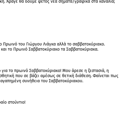
κή. Άραγε θα δούμε φέτος νέα σήματα/γραφικά στα κανάλια;
το Πρωινό του Γιώργου Λιάγκα αλλά το σαββατοκύριακο.
και το Πρωινό Σαββατοκύριακο τα Σαββατοκύριακα.
 για το πρωινό Σαββατοκύριακο! Μου άρεσε η ζεστασιά, η
σθητική που σε βάζει αμέσως σε θετική διάθεση. Φαίνεται πως
η αγαπημένη συνήθεια του Σαββατοκύριακου.
αίο στούντιο!