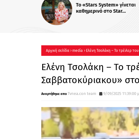
Αρχική σελίδα
media
Ελένη Τσολάκη – Το τρέιλερ τ
Ελένη Τσολάκη – Το τρ
Σαββατοκύριακου» στο
Tvnea.con team
9/09/2025 11:39:00 μ