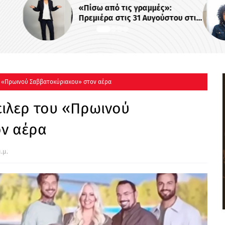
«Πίσω από τις γραμμές»:
Μπαμπά, 
Πρεμιέρα στις 31 Αυγούστου στις
χάνει το
22:00
κύκλο τη
ου «Πρωινού Σαββατοκύριακου» στον αέρα
έιλερ του «Πρωινού
ν αέρα
.μ.