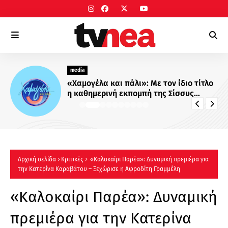
media
«Χαμογέλα και πάλι»: Με τον ίδιο τίτλο
η καθημερινή εκπομπή της Σίσσυς
Χρηστίδου στο Mega - Πότε κάνει
πρεμιέρα;
Αρχική σελίδα
Κριτικές
«Καλοκαίρι Παρέα»: Δυναμική πρεμιέρα για
την Κατερίνα Καραβάτου – Ξεχώρισε η Αφροδίτη Γραμμέλη
«Καλοκαίρι Παρέα»: Δυναμική
πρεμιέρα για την Κατερίνα