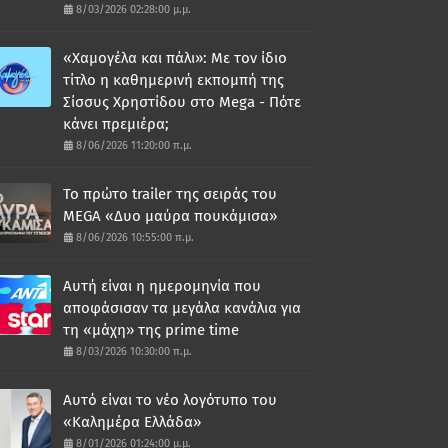
8/03/2026 02:28:00 μ.μ.
«Χαμογέλα και πάλι»: Με τον ίδιο
τίτλο η καθημερινή εκπομπή της
Σίσσυς Χρηστίδου στο Mega - Πότε
κάνει πρεμιέρα;
8/06/2026 11:20:00 π.μ.
Το πρώτο trailer της σειράς του
MEGA «Δυο μαύρα πουκάμισα»
8/06/2026 10:55:00 π.μ.
Αυτή είναι η ημερομηνία που
αποφάσισαν τα μεγάλα κανάλια για
τη «μάχη» της prime time
8/03/2026 10:30:00 π.μ.
Αυτό είναι το νέο λογότυπο του
«Καλημέρα Ελλάδα»
8/01/2026 01:24:00 μ.μ.