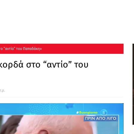
το “αντίο” του Παπαδάκη»
κορδά στο “αντίο” του
.μ.