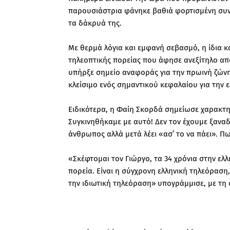
παρουσιάστρια φάνηκε βαθιά φορτισμένη συ
τα δάκρυά της.
Με θερμά λόγια και εμφανή σεβασμό, η ίδια κ
τηλεοπτικής πορείας που άφησε ανεξίτηλο α
υπήρξε σημείο αναφοράς για την πρωινή ζώνη
κλείσιμο ενός σημαντικού κεφαλαίου για την 
Ειδικότερα, η Φαίη Σκορδά σημείωσε χαρακτη
Συγκινηθήκαμε με αυτό! Δεν τον έχουμε ξαναδε
άνθρωπος αλλά μετά λέει «ασ’ το να πάει». Πω 
«Σκέφτομαι τον Γιώργο, τα 34 χρόνια στην ελλ
πορεία. Είναι η σύγχρονη ελληνική τηλεόραση
την ιδιωτική τηλεόραση» υπογράμμισε, με τη 