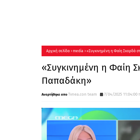
Αρχική σελίδα
media
«Συγκινημένη η Φαίη Σκορδά σ
«Συγκινημένη η Φαίη Σ
Παπαδάκη»
Tvnea.con team
7/04/2025 11:04:00 π