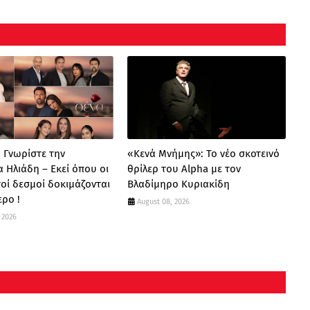
: Γνωρίστε την
«Κενά Μνήμης»: Το νέο σκοτεινό
α Ηλιάδη – Εκεί όπου οι
θρίλερ του Alpha με τον
οί δεσμοί δοκιμάζονται
Βλαδίμηρο Κυριακίδη
ερο !
August 08, 2026
 2026