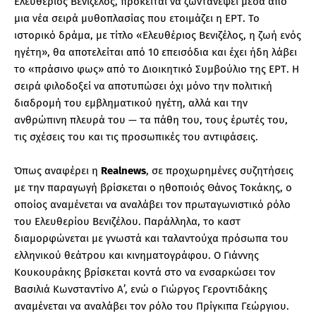
Ελευθέριος Βενιζέλος, πρόκειται να ζωντανέψει μέσα από
μια νέα σειρά μυθοπλασίας που ετοιμάζει η ΕΡΤ. Το
ιστορικό δράμα, με τίτλο «Ελευθέριος Βενιζέλος, η ζωή ενός
ηγέτη», θα αποτελείται από 10 επεισόδια και έχει ήδη λάβει
το «πράσινο φως» από το Διοικητικό Συμβούλιο της ΕΡΤ. Η
σειρά φιλοδοξεί να αποτυπώσει όχι μόνο την πολιτική
διαδρομή του εμβληματικού ηγέτη, αλλά και την
ανθρώπινη πλευρά του — τα πάθη του, τους έρωτές του,
τις σχέσεις του και τις προσωπικές του αντιφάσεις.
Όπως αναφέρει η
Realnews
, σε προχωρημένες συζητήσεις
με την παραγωγή βρίσκεται ο ηθοποιός Θάνος Τοκάκης, ο
οποίος αναμένεται να αναλάβει τον πρωταγωνιστικό ρόλο
του Ελευθερίου Βενιζέλου. Παράλληλα, το καστ
διαμορφώνεται με γνωστά και ταλαντούχα πρόσωπα του
ελληνικού θεάτρου και κινηματογράφου. Ο Γιάννης
Κουκουράκης βρίσκεται κοντά στο να ενσαρκώσει τον
Βασιλιά Κωνσταντίνο Α’, ενώ ο Γιώργος Γεροντιδάκης
αναμένεται να αναλάβει τον ρόλο του Πρίγκιπα Γεώργιου.