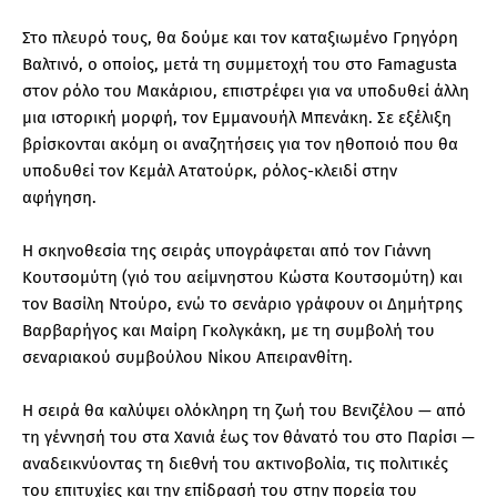
Στο πλευρό τους, θα δούμε και τον καταξιωμένο Γρηγόρη
Βαλτινό, ο οποίος, μετά τη συμμετοχή του στο Famagusta
στον ρόλο του Μακάριου, επιστρέφει για να υποδυθεί άλλη
μια ιστορική μορφή, τον Εμμανουήλ Μπενάκη. Σε εξέλιξη
βρίσκονται ακόμη οι αναζητήσεις για τον ηθοποιό που θα
υποδυθεί τον Κεμάλ Ατατούρκ, ρόλος-κλειδί στην
αφήγηση.
Η σκηνοθεσία της σειράς υπογράφεται από τον Γιάννη
Κουτσομύτη (γιό του αείμνηστου Κώστα Κουτσομύτη) και
τον Βασίλη Ντούρο, ενώ το σενάριο γράφουν οι Δημήτρης
Βαρβαρήγος και Μαίρη Γκολγκάκη, με τη συμβολή του
σεναριακού συμβούλου Νίκου Απειρανθίτη.
Η σειρά θα καλύψει ολόκληρη τη ζωή του Βενιζέλου — από
τη γέννησή του στα Χανιά έως τον θάνατό του στο Παρίσι —
αναδεικνύοντας τη διεθνή του ακτινοβολία, τις πολιτικές
του επιτυχίες και την επίδρασή του στην πορεία του