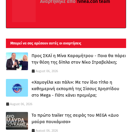
Αναρτήθηκε από
Tvnea.con team
Μπορεί να σας αρέσουν αυτές οι αναρτήσεις
Προς ΣΚΑΪ η Μίνα Καραμήτρου - Ποια θα πάρει
την θέση της δίπλα στον Νίκο Στραβελάκη;
August 06, 2026
«Χαμογέλα και πάλι»: Με τον ίδιο τίτλο η
καθημερινή εκπομπή της Σίσσυς Χρηστίδου
στο Mega - Πότε κάνει πρεμιέρα;
August 06, 2026
Το πρώτο trailer της σειράς του MEGA «Δυο
μαύρα πουκάμισα»
August 06, 2026