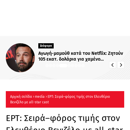
Διάφορα
Αγωγή-μαμούθ κατά του Netflix: Ζητούν
105 εκατ. δολάρια για χαμένο
αντίγραφο ακυκλοφόρητης ταινίας
Αρχική σελίδα
media
ΕΡΤ: Σειρά–φόρος τιμής στον Ελευθέριο
Βενιζέλο με all-star cast
ΕΡΤ: Σειρά–φόρος τιμής στον