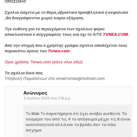
ΠΡΟΣΟΧΗ!
Σχόλια άσχετα με το θέμα,υβριστικά προσβλητικά ή κεφαλαία
,θα διαγράφονται χωρίς καμία εξήγηση.
Την ευθύνη για το περιεχόμενο των σχολίων φέρει
αποκλειστικά ο συγγραφέας τους και όχι το SITE
TVNEA.COM
.
Από την στιγμή που ο χρήστης γράφει σχόλιο αποδέχεται τους
παρακάτω όρους του
Tvnea.com
.
Οροι χρήσης Tvnea.com (κάνε κλικ εδώ)
.
Τα σχόλια δικά σας
Υποβολή Παραπόνων στο email:tvnea@hotmail.com
Ανώνυμος
2 Ιουλίου 2025 στις 1:16 μ.μ.
Το Mak Tv παρατήρησα ότι έχει ανέβει αισθητά. Τα
νούμερα του από τις 4 το απόγευμα μέχρι τις 8 είναι
ικανοποιητικά αλλά και το βράδυ δεν τα πάει
άσχημα