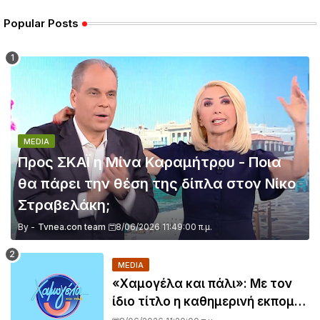
Popular Posts
MEDIA
Προς ΣΚΑΪ η Μίνα Καραμήτρου - Ποια
θα πάρει την θέση της δίπλα στον Νίκο
Στραβελάκη;
By -
Tvnea.con team
8/06/2026 11:49:00 π.μ.
MEDIA
«Χαμογέλα και πάλι»: Με τον
ίδιο τίτλο η καθημερινή εκπομπή
της Σίσσυς Χρηστίδου στο