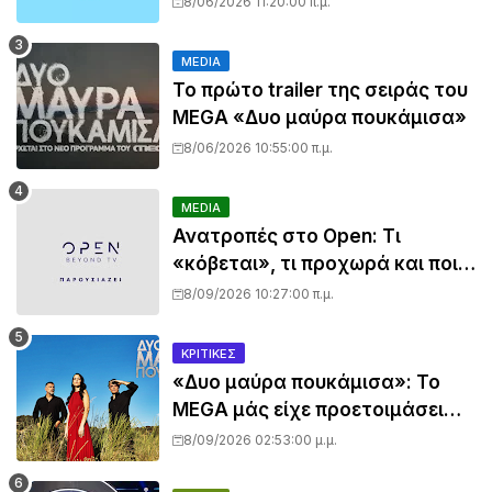
8/06/2026 11:20:00 π.μ.
Mega - Πότε κάνει πρεμιέρα;
MEDIA
Το πρώτο trailer της σειράς του
MEGA «Δυο μαύρα πουκάμισα»
8/06/2026 10:55:00 π.μ.
MEDIA
Ανατροπές στο Open: Τι
«κόβεται», τι προχωρά και ποια
εκπομπή μπαίνει στον πάγο
8/09/2026 10:27:00 π.μ.
ΚΡΙΤΙΚΈΣ
«Δυο μαύρα πουκάμισα»: Το
MEGA μάς είχε προετοιμάσει
για πολλά… το πρώτο τρέιλερ
8/09/2026 02:53:00 μ.μ.
όμως όχι