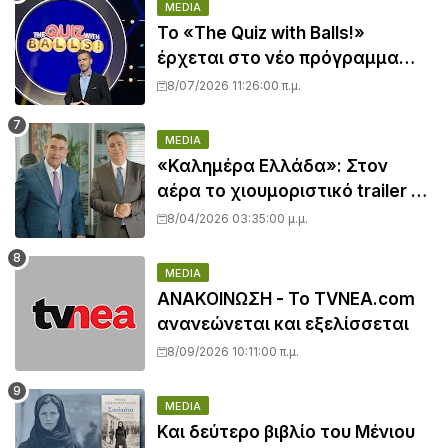
MEDIA
Το «The Quiz with Balls!»
έρχεται στο νέο πρόγραμμα
του ΣΚΑΪ
8/07/2026 11:26:00 π.μ.
MEDIA
«Καλημέρα Ελλάδα»: Στον
αέρα το χιουμοριστικό trailer με
Άκη Παυλόπουλο και Βασίλη
8/04/2026 03:35:00 μ.μ.
Χιώτη
MEDIA
ΑΝΑΚΟΙΝΩΣΗ - Το TVNEA.com
ανανεώνεται και εξελίσσεται
8/09/2026 10:11:00 π.μ.
MEDIA
Και δεύτερο βιβλίο του Μένιου