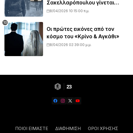
Σακελλαρόπουλου γίνεται
τηλεοπτική σειρά
8/04/2026 10:15:00 π.μ.
Οι πρώτες εικόνες από τον
κόσμο του «Κρίνο & Αγκάθι»
8/04/2026 02:39:00 μ.μ.
23
ΠΟΙΟΙ ΕΙΜΑΣΤΕ
ΔΙΑΦΗΜΙΣΗ
ΟΡΟΙ ΧΡΗΣΗΣ