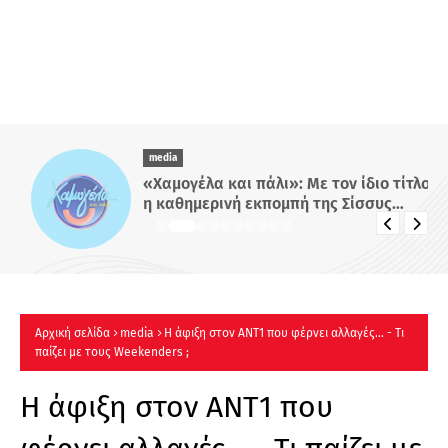
media
«Χαμογέλα και πάλι»: Με τον ίδιο τίτλο
η καθημερινή εκπομπή της Σίσσυς
Χρηστίδου στο Mega - Πότε κάνει
πρεμιέρα;
Αρχική σελίδα
media
Η άφιξη στον ΑΝΤ1 που φέρνει αλλαγές... - Τι
παίζει με τους Weekenders ;
Η άφιξη στον ΑΝΤ1 που