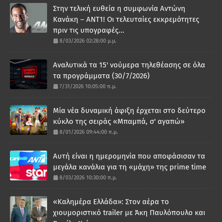
Στην τελική ευθεία η συμφωνία Αντώνη
Κανάκη – ΑΝΤ1! Οι τελευταίες εκκρεμότητες
πριν τις υπογραφές...
8/03/2026 02:28:00 μ.μ.
Αναλυτικά τα 15' νούμερα τηλεθέασης σε όλα
τα προγράμματα (30/7/2026)
7/31/2026 10:05:00 π.μ.
Μία νέα δυναμική άφιξη έρχεται στο δεύτερο
κύκλο της σειράς «Μπαμπά, σ' αγαπώ»
8/01/2026 09:44:00 π.μ.
Αυτή είναι η ημερομηνία που αποφάσισαν τα
μεγάλα κανάλια για τη «μάχη» της prime time
8/03/2026 10:30:00 π.μ.
«Καλημέρα Ελλάδα»: Στον αέρα το
χιουμοριστικό trailer με Άκη Παυλόπουλο και