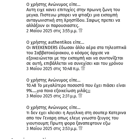
Ο χρήστης Ανώνυμος είπε…
Aυτη ειχε κανει επιτυχίες στην πρωινη ζωνη του
μεγκα. Πιστευω μπορει να φτιαξει μια εκπομπή
ανταγωνιστική στη Χρηστίδου. Σαφως πρεπει να
αλλάξουν οι παρουσιαστες.
2 Μαΐου 2025 στις 3:55 μ.μ.
Ο χρήστης authentikos είπε…
Οι WEEKENDERS έδωσαν άλλο αέρα στα τηλεοπτικά
του Σαββατοκύριακου, ο κόσμος άρχισε να
εξοικειώνεται με την εκπομπή και να συντονίζεται
σε αυτή, επιβάλλεται να συνεχίσει και του χρόνου
3 Μαΐου 2025 στις 10:48 π.μ.
Ο χρήστης Ανώνυμος είπε…
10.48 Το μεγαλύτερο ποσοστό που έχει πιάσει είναι
9%.....για ποια εξοικείωση μιλάς;;;
3 Μαΐου 2025 στις 2:31 μ.μ.
Ο χρήστης Ανώνυμος είπε…
τι δεν εχει κλεισει η Αγγελικη στη σουπερ Κατερινα
απο τον Γεναρη οπως ελεγε γνωστο ζευγος του
γιουτιουμπ; Πρωτη φορα ξαναπεφτουν εξω
3 Μαΐου 2025 στις 2:53 μ.μ.