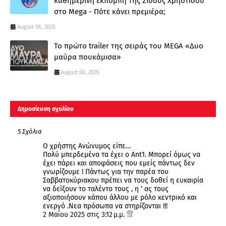
καθημερινή εκπομπή της Σίσσυς Χρηστίδου
στο Mega - Πότε κάνει πρεμιέρα;
August 06, 2026
Το πρώτο trailer της σειράς του MEGA «Δυο
μαύρα πουκάμισα»
August 06, 2026
Δημοσίευση σχολίου
5 Σχόλια
Ο χρήστης Ανώνυμος είπε…
Πολύ μπερδεμένα τα έχει ο Ant1. Μπορεί όμως να
έχει πάρει και αποφάσεις που εμείς πάντως δεν
γνωρίζουμε ! Πάντως για την παρέα του
Σαββατοκύριακου πρέπει να τους δοθεί η ευκαιρία
να δείξουν το ταλέντο τους , η ‘ ας τους
αξιοποιήσουν κάπου άλλου με ρόλο κεντρικό και
ενεργό .Νεα πρόσωπα να στηρίζονται !!!
2 Μαΐου 2025 στις 3:12 μ.μ.