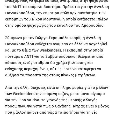
ενδεχομένως να φέρει κάποιες ανατροπές στην ψυχαγωγία
του ΑΝΤ1 το επόμενο διάστημα. Πρόκειται για την Αγγελική
Γιαννακοπούλου, την επί σειρά ετών αρχισυντάκτρια των
εκπομπών του Νίκου Μουτσινά, η οποία εντάσσεται πλέον
στην ομάδα ψυχαγωγίας του καναλιού του Αμαρουσίου.
Σύμφωνα με τον Γιώργο Σκρομπόλα zappit, η Αγγελική
Γιαννακοπούλου ενδέχεται ανάμεσα σε άλλα να ασχοληθεί
και με το θέμα των Weekenders. Η εκπομπή στην οποία
πόνταρε ο ΑΝΤ1 για τα Σαββατοκύριακα, θεωρείται από
κάποιους εντός σταθμού ότι χρήζει βελτίωσης και
ενίσχυσης περιεχομένου, ούτως ώστε να καταφέρει να
αυξήσει τα ποσοστά της στους πίνακες μετρήσεων.
Από την άλλη, διάχυτες είναι οι πληροφορίες για το μέλλον
των Weekenders την επόμενη σεζόν, με το μόνο σίγουρο
για την ώρα να είναι το γεγονός της μερικής αλλαγής
προσώπων. Φαίνεται πως ο Θανάσης Πάτρας είναι ο μόνος
που μάλλον παίρνε από τώρα το εισιτήριο για τη νέα