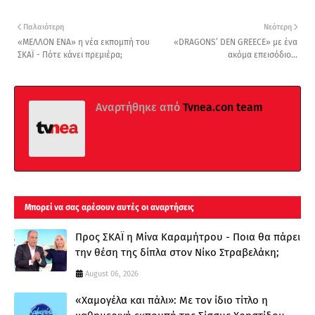
Παλαιότερη
Νεότερη
«ΜΕΛΛΟΝ ΕΝΑ» η νέα εκπομπή του
«DRAGONS’ DEN GREECE» με ένα
ΣΚΑΪ - Πότε κάνει πρεμιέρα;
ακόμα επεισόδιο...
Αναρτήθηκε από
Tvnea.con team
Μπορεί να σας αρέσουν αυτές οι αναρτήσεις
Προς ΣΚΑΪ η Μίνα Καραμήτρου - Ποια θα πάρει
την θέση της δίπλα στον Νίκο Στραβελάκη;
August 06, 2026
«Χαμογέλα και πάλι»: Με τον ίδιο τίτλο η