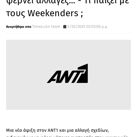
φέρνει αλλαγές... - Τι παίζει με
τους Weekenders ;
Tvnea.con team
5/02/2025 02:50:00 μ.μ.
Μια νέα άφιξη στον ΑΝΤ1 και μια αλλαγή σχεδίων,