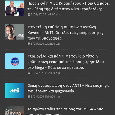
Προς ΣΚΑΪ η Μίνα Καραμήτρου - Ποια θα πάρει
την θέση της δίπλα στον Νίκο Στραβελάκη;
8/06/2026 11:49:00 π.μ.
Στην τελική ευθεία η συμφωνία Αντώνη
Κανάκη – ΑΝΤ1! Οι τελευταίες εκκρεμότητες
πριν τις υπογραφές...
8/03/2026 02:28:00 μ.μ.
«Χαμογέλα και πάλι»: Με τον ίδιο τίτλο η
καθημερινή εκπομπή της Σίσσυς Χρηστίδου
στο Mega - Πότε κάνει πρεμιέρα;
8/06/2026 11:20:00 π.μ.
Ολική αναμόρφωση στον ΑΝΤ1 – Νέα εποχή για
ενημέρωση και ψυχαγωγία
8/01/2026 11:04:00 π.μ.
Το πρώτο trailer της σειράς του MEGA «Δυο
μαύρα πουκάμισα»