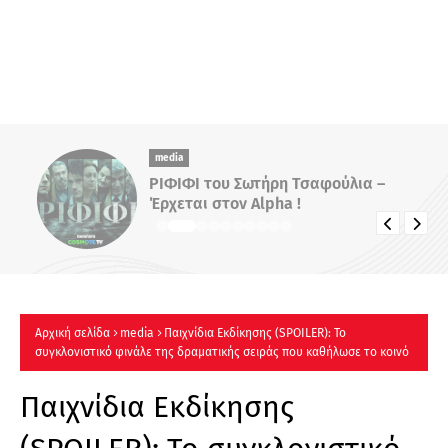
media
ΡΙΦΙΦΙ του Σωτήρη Τσαφούλια –
Έρχεται στον Alpha !
Αρχική σελίδα
media
Παιχνίδια Εκδίκησης (SPOILER): Το
συγκλονιστικό φινάλε της δραματικής σειράς που καθήλωσε το κοινό
Παιχνίδια Εκδίκησης