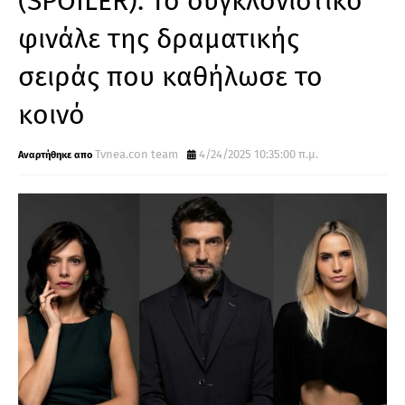
(SPOILER): Το συγκλονιστικό
φινάλε της δραματικής
σειράς που καθήλωσε το
κοινό
Tvnea.con team
4/24/2025 10:35:00 π.μ.