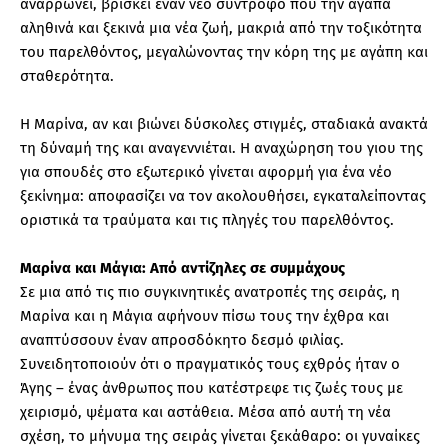
αναρρώνει, βρίσκει έναν νέο σύντροφο που την αγαπά
αληθινά και ξεκινά μια νέα ζωή, μακριά από την τοξικότητα
του παρελθόντος, μεγαλώνοντας την κόρη της με αγάπη και
σταθερότητα.
Η Μαρίνα, αν και βιώνει δύσκολες στιγμές, σταδιακά ανακτά
τη δύναμή της και αναγεννιέται. Η αναχώρηση του γιου της
για σπουδές στο εξωτερικό γίνεται αφορμή για ένα νέο
ξεκίνημα: αποφασίζει να τον ακολουθήσει, εγκαταλείποντας
οριστικά τα τραύματα και τις πληγές του παρελθόντος.
Μαρίνα και Μάγια: Από αντίζηλες σε συμμάχους
Σε μια από τις πιο συγκινητικές ανατροπές της σειράς, η
Μαρίνα και η Μάγια αφήνουν πίσω τους την έχθρα και
αναπτύσσουν έναν απροσδόκητο δεσμό φιλίας.
Συνειδητοποιούν ότι ο πραγματικός τους εχθρός ήταν ο
Άγης – ένας άνθρωπος που κατέστρεφε τις ζωές τους με
χειρισμό, ψέματα και αστάθεια. Μέσα από αυτή τη νέα
σχέση, το μήνυμα της σειράς γίνεται ξεκάθαρο: οι γυναίκες