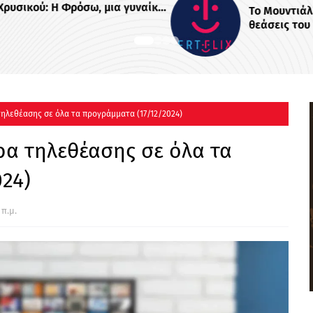
ναίκα
Το Μουντιάλ έβαλε γκολ στις
θεάσεις του ERTFLIX και τον
Ιούλιο με 22.551.894 views, για
δεύτερο συνεχόμενο μήνα
τηλεθέασης σε όλα τα προγράμματα (17/12/2024)
ερα τηλεθέασης σε όλα τα
24)
 π.μ.