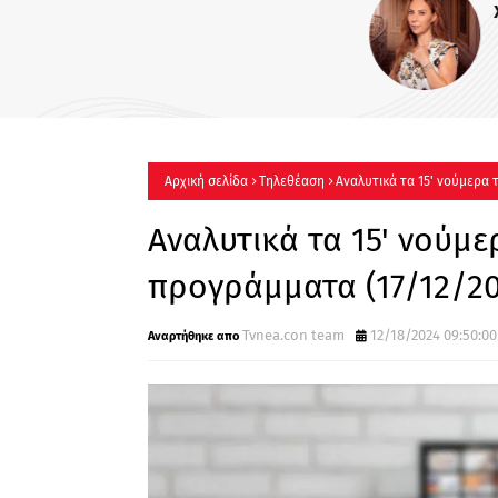
Χρυσικού: Η Φρόσω, μια γυ
γεμάτη αγάπη και δύναμη
Αρχική σελίδα
Τηλεθέαση
Αναλυτικά τα 15' νούμερα 
Αναλυτικά τα 15' νούμ
προγράμματα (17/12/20
Tvnea.con team
12/18/2024 09:50:00