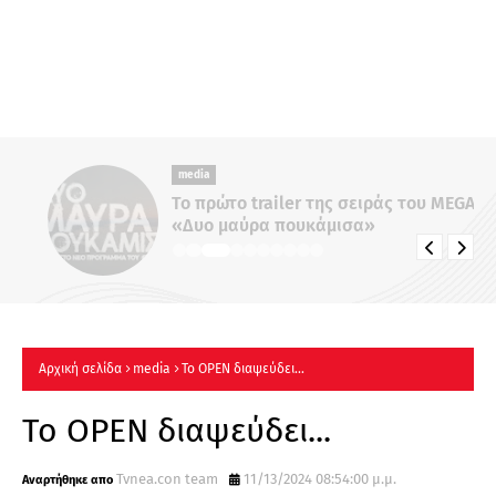
media
Το πρώτο trailer της σειράς του MEGA
«Δυο μαύρα πουκάμισα»
Αρχική σελίδα
media
Το OPEN διαψεύδει...
Το OPEN διαψεύδει...
Tvnea.con team
11/13/2024 08:54:00 μ.μ.