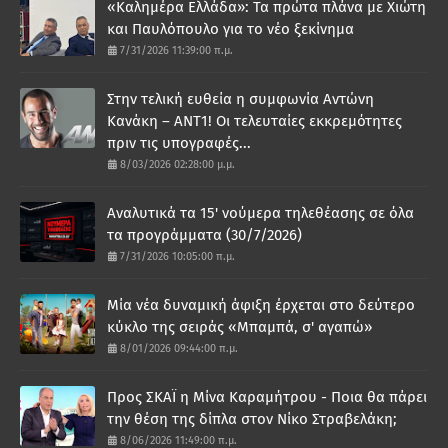
«Καλημέρα Ελλάδα»: Τα πρώτα πλάνα με Χιώτη
και Παυλόπουλο για το νέο ξεκίνημα
7/31/2026 11:39:00 π.μ.
Στην τελική ευθεία η συμφωνία Αντώνη
Κανάκη – ΑΝΤ1! Οι τελευταίες εκκρεμότητες
πριν τις υπογραφές...
8/03/2026 02:28:00 μ.μ.
Αναλυτικά τα 15' νούμερα τηλεθέασης σε όλα
τα προγράμματα (30/7/2026)
7/31/2026 10:05:00 π.μ.
Μία νέα δυναμική άφιξη έρχεται στο δεύτερο
κύκλο της σειράς «Μπαμπά, σ' αγαπώ»
8/01/2026 09:44:00 π.μ.
Προς ΣΚΑΪ η Μίνα Καραμήτρου - Ποια θα πάρει
την θέση της δίπλα στον Νίκο Στραβελάκη;
8/06/2026 11:49:00 π.μ.