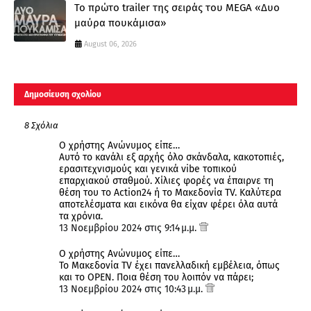
Το πρώτο trailer της σειράς του MEGA «Δυο
μαύρα πουκάμισα»
August 06, 2026
Δημοσίευση σχολίου
8 Σχόλια
Ο χρήστης Ανώνυμος είπε…
Αυτό το κανάλι εξ αρχής όλο σκάνδαλα, κακοτοπιές,
ερασιτεχνισμούς και γενικά vibe τοπικού
επαρχιακού σταθμού. Χίλιες φορές να έπαιρνε τη
θέση του το Action24 ή το Μακεδονία TV. Καλύτερα
αποτελέσματα και εικόνα θα είχαν φέρει όλα αυτά
τα χρόνια.
13 Νοεμβρίου 2024 στις 9:14 μ.μ.
Ο χρήστης Ανώνυμος είπε…
To Μακεδονία TV έχει πανελλαδική εμβέλεια, όπως
και το OPEN. Ποια θέση του λοιπόν να πάρει;
13 Νοεμβρίου 2024 στις 10:43 μ.μ.