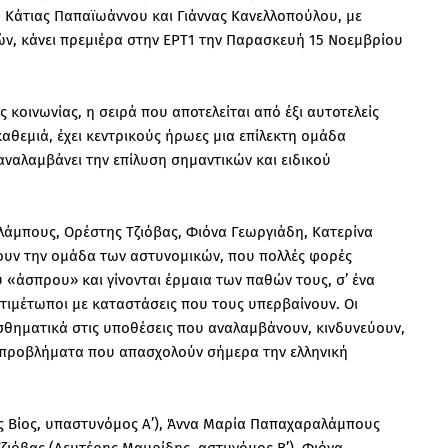
, Κάτιας Παπαϊωάννου και Γιάννας Κανελλοπούλου, με
ών, κάνει πρεμιέρα στην ΕΡΤ1 την Παρασκευή 15 Νοεμβρίου
οινωνίας, η σειρά που αποτελείται από έξι αυτοτελείς
καθεμιά, έχει κεντρικούς ήρωες μια επίλεκτη ομάδα
αναλαμβάνει την επίλυση σημαντικών και ειδικού
άμπους, Ορέστης Τζιόβας, Φιόνα Γεωργιάδη, Κατερίνα
υν την ομάδα των αστυνομικών, που πολλές φορές
 «άσπρου» και γίνονται έρμαια των παθών τους, σ’ ένα
ντιμέτωποι με καταστάσεις που τους υπερβαίνουν. Οι
σθηματικά στις υποθέσεις που αναλαμβάνουν, κινδυνεύουν,
ν προβλήματα που απασχολούν σήμερα την ελληνική
 Βίος, υπαστυνόμος Α’), Άννα Μαρία Παπαχαραλάμπους
ζιόβας (Λευτέρης Μαυρίδης, αστυνόμος Β’), Φιόνα