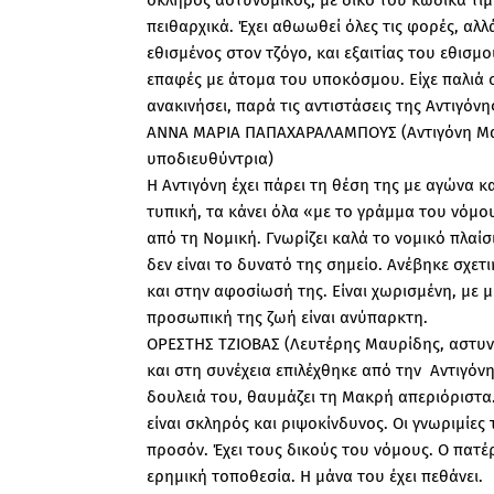
πειθαρχικά. Έχει αθωωθεί όλες τις φορές, αλλά 
εθισμένος στον τζόγο, και εξαιτίας του εθισμ
επαφές με άτομα του υποκόσμου. Είχε παλιά σ
ανακινήσει, παρά τις αντιστάσεις της Αντιγόνη
ΑΝΝΑ ΜΑΡΙΑ ΠΑΠΑΧΑΡΑΛΑΜΠΟΥΣ (Αντιγόνη Μακ
υποδιευθύντρια)
Η Αντιγόνη έχει πάρει τη θέση της με αγώνα κα
τυπική, τα κάνει όλα «με το γράμμα του νόμου
από τη Νομική. Γνωρίζει καλά το νομικό πλαί
δεν είναι το δυνατό της σημείο. Ανέβηκε σχετ
και στην αφοσίωσή της. Είναι χωρισμένη, με 
προσωπική της ζωή είναι ανύπαρκτη.
ΟΡΕΣΤΗΣ ΤΖΙΟΒΑΣ (Λευτέρης Μαυρίδης, αστυνό
και στη συνέχεια επιλέχθηκε από την Αντιγόν
δουλειά του, θαυμάζει τη Μακρή απεριόριστα
είναι σκληρός και ριψοκίνδυνος. Οι γνωριμίες
προσόν. Έχει τους δικούς του νόμους. Ο πατέ
ερημική τοποθεσία. Η μάνα του έχει πεθάνει.