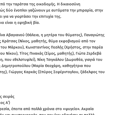
από την ταράτσα της οικοδομής. Η δικαιοσύνη
θώς δύο ένοπλοι γαζώνουν με αυτόματα την μπιραρία, στην
 για να γιορτάσει την επιτυχία της.
ο είναι η εφηβική βία.
τίνα Αβαγιανού (Θάλεια, η μητέρα του θύματος), Παναγιώτης
ος Κράτσας (Νίκος, μαθητής, θύμα εκφοβισμού από τον
α του Μάρκου), Κωνσταντίνος Πεσλής (Χρήστος, στην παρέα
ου Νίκου), Τίτος Πινακάς (Σίμος, μαθητής), Γιώτα Ζερδεβά
η, που εθελοτυφλεί), Νίκη Τσιγκάλου (Δωροθέα, γιαγιά του
ένη Δημητροπούλου (Μαρία Θεοχάρη, καθηγήτρια που
της), Γιώργος Καρκάς (Σπύρος Σεφέρντογλου, ξάδελφος του
ς σειράς
ος Α’)
εσία, έπειτα από πολλά χρόνια στο «ψυγείο». Ακραία
ής και συμπεριφοράς, που τον έχει οδηγήσει σε πολλά