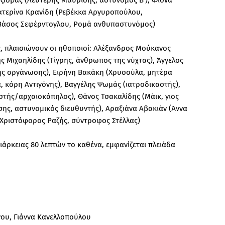
Κατερίνα Κρανίδη (Ρεβέκκα Αργυροπούλου,
Βάσος Σεφέρντογλου, Ρομά ανθυπαστυνόμος)
ς, πλαισιώνουν οι ηθοποιοί: Αλέξανδρος Μούκανος
 Μιχαηλίδης (Τίγρης, άνθρωπος της νύχτας), Άγγελος
ής οργάνωσης), Ειρήνη Βακάκη (Χρυσούλα, μητέρα
, κόρη Αντιγόνης), Βαγγέλης Ψωμάς (ιατροδικαστής),
τής/αρχαιοκάπηλος), Θάνος Τσακαλίδης (Μάικ, γιος
ίσης, αστυνομικός διευθυντής), Αραξιάνα Αβακιάν (Άννα
 (Χριστόφορος Ραζής, σύντροφος Στέλλας)
ιάρκειας 80 λεπτών το καθένα, εμφανίζεται πλειάδα
νου, Γιάννα Κανελλοπούλου