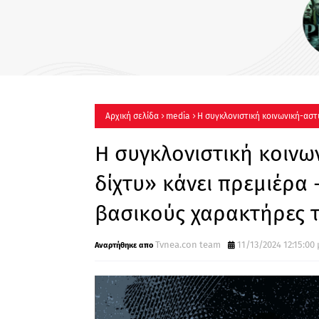
ΡΙΦΙΦΙ του Σωτήρη Τσαφού
Έρχεται στον Alpha !
Αρχική σελίδα
media
Η συγκλονιστική κοινωνική-αστ
χαρακτήρες της σειράς
Η συγκλονιστική κοινω
δίχτυ» κάνει πρεμιέρα 
βασικούς χαρακτήρες τ
Tvnea.con team
11/13/2024 12:15:00 