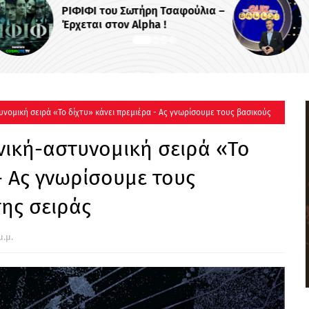
λια –
Το «The Quiz with Balls!» έρχεται
στο νέο πρόγραμμα του ΣΚΑΪ
υνομική σειρά «Το δίχτυ» κάνει πρεμιέρα - Ας γνωρίσουμε τους βασικούς
νική-αστυνομική σειρά «Το
- Ας γνωρίσουμε τους
ης σειράς
μ.μ.