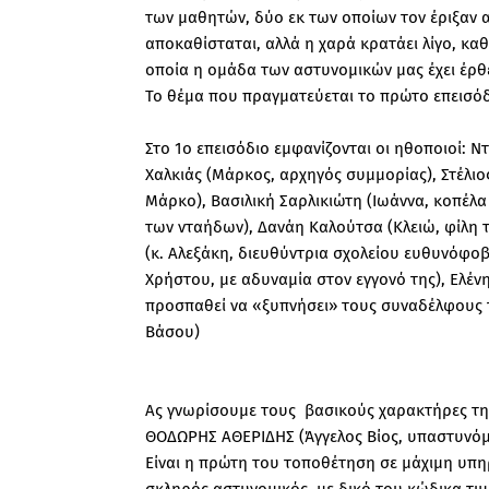
των μαθητών, δύο εκ των οποίων τον έριξαν 
αποκαθίσταται, αλλά η χαρά κρατάει λίγο, κα
οποία η ομάδα των αστυνομικών μας έχει έρθει
Το θέμα που πραγματεύεται το πρώτο επεισόδι
Στο 1ο επεισόδιο εμφανίζονται οι ηθοποιοί: Ν
Χαλκιάς (Μάρκος, αρχηγός συμμορίας), Στέλι
Μάρκο), Βασιλική Σαρλικιώτη (Ιωάννα, κοπέλ
των νταήδων), Δανάη Καλούτσα (Κλειώ, φίλη τ
(κ. Αλεξάκη, διευθύντρια σχολείου ευθυνόφοβ
Χρήστου, με αδυναμία στον εγγονό της), Ελ
προσπαθεί να «ξυπνήσει» τους συναδέλφους 
Βάσου)
Ας γνωρίσουμε τους βασικούς χαρακτήρες τη
ΘΟΔΩΡΗΣ ΑΘΕΡΙΔΗΣ (Άγγελος Βίος, υπαστυνόμ
Είναι η πρώτη του τοποθέτηση σε μάχιμη υπηρ
σκληρός αστυνομικός, με δικό του κώδικα τιμ