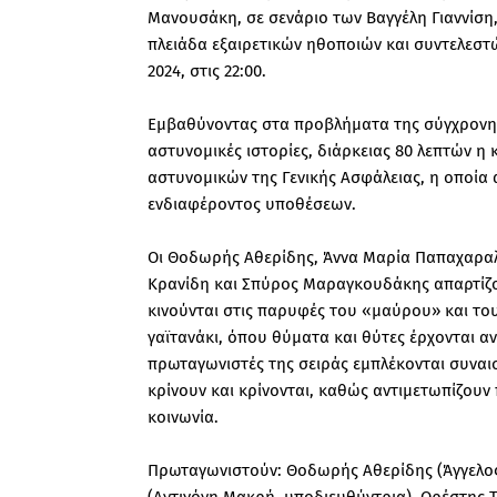
Μανουσάκη, σε σενάριο των Βαγγέλη Γιαννίση
πλειάδα εξαιρετικών ηθοποιών και συντελεστ
2024, στις 22:00.
Εμβαθύνοντας στα προβλήματα της σύγχρονης κ
αστυνομικές ιστορίες, διάρκειας 80 λεπτών η 
αστυνομικών της Γενικής Ασφάλειας, η οποία 
ενδιαφέροντος υποθέσεων.
Οι Θοδωρής Αθερίδης, Άννα Μαρία Παπαχαραλ
Κρανίδη και Σπύρος Μαραγκουδάκης απαρτίζο
κινούνται στις παρυφές του «μαύρου» και του
γαϊτανάκι, όπου θύματα και θύτες έρχονται α
πρωταγωνιστές της σειράς εμπλέκονται συναι
κρίνουν και κρίνονται, καθώς αντιμετωπίζου
κοινωνία.
Πρωταγωνιστούν: Θοδωρής Αθερίδης (Άγγελος
(Αντιγόνη Μακρή, υποδιευθύντρια), Ορέστης Τ