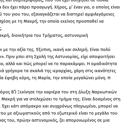
δεν έχει πάρει προαγωγή́. Χήρος, μ’ έναν γιο, ο οποίος είναι
ού του γιου του, εξαναγκάζεται να διατηρεί αμφιλεγόμενες
χέση με τη Μακρή́, την οποία εκείνος προσπαθεί να
ς.
ρή, διοικήτρια του Τμήματος, αστυνομική
ι με την αξία της. Έξυπνη, ικανή και σκληρή. Είναι πολύ
». Πριν μπει στη Σχολή της Αστυνομίας, είχε αποφοιτήσει
σιο, αλλά και πώς μπορεί να το παρακάμψει. Η ομαδικότητα
ικά γρήγορα τα σκαλιά της ιεραρχίας, χάρη στις ικανότητες
μία έφηβη κόρη, τη Μαρία, την οποία μεγαλώνει μόνη. Η
μος Β’) Ξεκίνησε την καριέρα του στη Δίωξη Ναρκωτικών
η Μακρή για να στελεχώσει το τμήμα της. Είναι δοσμένος στη
. Έχει κάτι απόμακρο και συγχρόνως πληγωμένο, μπορεί να
 του με αξιωματικούς από το εξωτερικό είναι το μεγάλο του
ρας του, πρώην αστυνομικός, ζει απομονωμένος σε μια