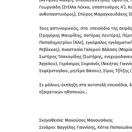
Γεωργιάδη (Στέλλα Λέκκα, υπαστυνόμος Α’), 
ανθυπαστυνόμος), Σπύρος Μαραγκουδάκης (
Τους αστυνομικούς, στα επεισόδια της σειρά
(Γρηγόρης Μαυρίδης, πατέρας Λευτέρη), Πέρης
Παπαδημητρίου (Άλεξ, εγκέφαλος εγκληματικ
Ρεβέκκας), Αναστασία Γαλερού Βλάσση (Μαρία
Σωτήρης Τσακομίδης (Σωτήρης, ενεχυροδανεισ
Άγγελου), Γεράσιμος Σοφιανός (Νικήτας Γιανν
Σεφέρντογλου, μητέρα Βάσου), Σίμος Τζίτζης
Σε ρόλους-έκπληξη στα αυτοτελή επεισόδια, δ
εξαιρετικών ηθοποιών…
Σκηνοθεσία: Μανούσος Μανουσάκης
Σενάριο: Βαγγέλης Γιαννίσης, Κάτια Παπαϊωάν