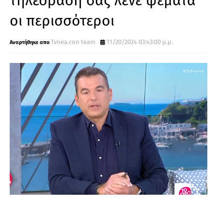
τηλεόραση σάς λένε ψέματα
οι περισσότεροι
Tvnea.con team
11/20/2024 03:43:00 μ.μ.