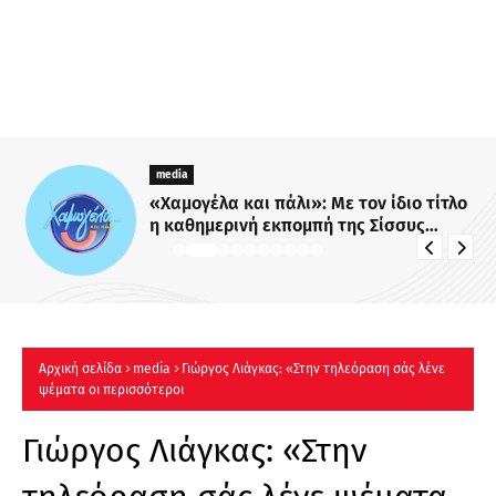
media
«Χαμογέλα και πάλι»: Με τον ίδιο τίτλο
η καθημερινή εκπομπή της Σίσσυς
Χρηστίδου στο Mega - Πότε κάνει
πρεμιέρα;
Αρχική σελίδα
media
Γιώργος Λιάγκας: «Στην τηλεόραση σάς λένε
ψέματα οι περισσότεροι
Γιώργος Λιάγκας: «Στην