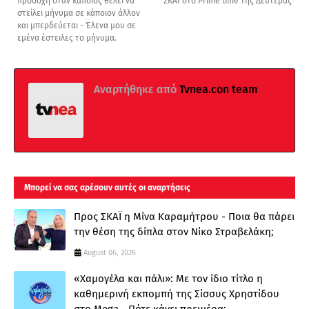
προσοχή όταν κάποιος θέλει να
ΣΚΑΪ στο Prime time της Δευτέρας
στείλει μήνυμα σε κάποιον άλλον
και μπερδεύεται - Έλενα μου σε
εμένα έστειλες το μήνυμα.
Αναρτήθηκε από
Tvnea.con team
Μπορεί να σας αρέσουν αυτές οι αναρτήσεις
Προς ΣΚΑΪ η Μίνα Καραμήτρου - Ποια θα πάρει
την θέση της δίπλα στον Νίκο Στραβελάκη;
August 06, 2026
«Χαμογέλα και πάλι»: Με τον ίδιο τίτλο η
καθημερινή εκπομπή της Σίσσυς Χρηστίδου
στο Mega - Πότε κάνει πρεμιέρα;