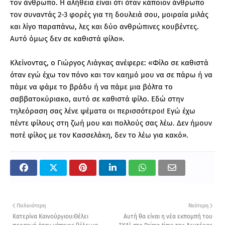
τον άνθρωπο. Η αλήθεια είναι ότι όταν κάποιον άνθρωπο
τον συναντάς 2-3 φορές για τη δουλειά σου, μοιραία μιλάς
και λίγο παραπάνω, λες και δύο ανθρώπινες κουβέντες.
Αυτό όμως δεν σε καθιστά φίλο».
Κλείνοντας, ο Γιώργος Λιάγκας ανέφερε: «Φίλο σε καθιστά
όταν εγώ έχω τον πόνο και τον καημό μου να σε πάρω ή να
πάμε να φάμε το βράδυ ή να πάμε μια βόλτα το
σαββατοκύριακο, αυτό σε καθιστά φίλο. Εδώ στην
τηλεόραση σας λένε ψέματα οι περισσότεροι! Εγώ έχω
πέντε φίλους στη ζωή μου και πολλούς σας λέω. Δεν ήμουν
ποτέ φίλος με τον Κασσελάκη, δεν το λέω για κακό».
Παλαιότερη
Νεότερη
Κατερίνα Καινούργιου:Θέλει
Αυτή θα είναι η νέα εκπομπή του