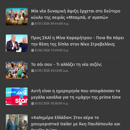
Μία νέα δυναμική άφιξη έρχεται στο δεύτερο
κύκλο της σειράς «Μπαμπά, σ' αγαπώ»
8/01/2026 09:44:00 π.μ.
Προς ΣΚΑΪ η Μίνα Καραμήτρου - Ποια θα πάρει
την θέση της δίπλα στον Νίκο Στραβελάκη;
8/06/2026 11:49:00 π.μ.
Το σόι σου - Τι αλλάζει τη νέα σεζόν;
8/05/2026 03:43:00 μ.μ.
Αυτή είναι η ημερομηνία που αποφάσισαν τα
μεγάλα κανάλια για τη «μάχη» της prime time
8/03/2026 10:30:00 π.μ.
«Καλημέρα Ελλάδα»: Στον αέρα το
χιουμοριστικό trailer με Άκη Παυλόπουλο και