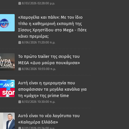
8/03/2026 02:28:00 μ.μ.
«Χαμογέλα και πάλι»: Με τον ίδιο
τίτλο η καθημερινή εκπομπή της
Σίσσυς Χρηστίδου στο Mega - Πότε
κάνει πρεμιέρα;
8/06/2026 11:20:00 π.μ.
Το πρώτο trailer της σειράς του
MEGA «Δυο μαύρα πουκάμισα»
8/06/2026 10:55:00 π.μ.
Αυτή είναι η ημερομηνία που
αποφάσισαν τα μεγάλα κανάλια για
τη «μάχη» της prime time
8/03/2026 10:30:00 π.μ.
Αυτό είναι το νέο λογότυπο του
«Καλημέρα Ελλάδα»
8/01/2026 01:24:00 μ.μ.