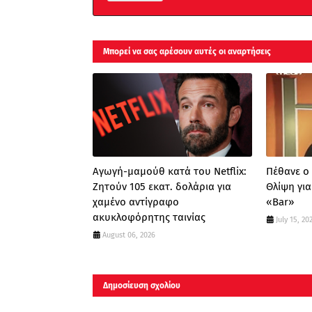
Μπορεί να σας αρέσουν αυτές οι αναρτήσεις
Αγωγή-μαμούθ κατά του Netflix:
Πέθανε ο
Ζητούν 105 εκατ. δολάρια για
Θλίψη γι
χαμένο αντίγραφο
«Bar»
ακυκλοφόρητης ταινίας
July 15, 20
August 06, 2026
Δημοσίευση σχολίου