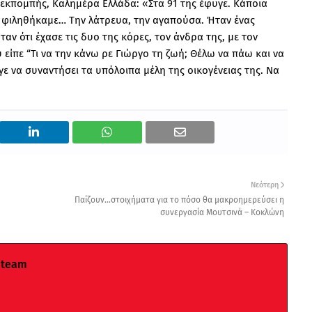
εκπομπής, Καλημέρα Ελλάδα: «Στα 91 της έφυγε. Κάποια
, φιληθήκαμε… Την λάτρευα, την αγαπούσα. Ήταν ένας
αν ότι έχασε τις δυο της κόρες, τον άνδρα της, με τον
είπε “Τι να την κάνω ρε Γιώργο τη ζωή; Θέλω να πάω και να
ε να συναντήσει τα υπόλοιπα μέλη της οικογένειας της. Να
Νεότερη
Παίζουν...στοιχήματα για το πόσο θα μακροημερεύσει η
συνεργασία Μουτσινά – Κοκλώνη
 team