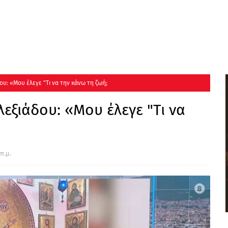
υ: «Μου έλεγε "Τι να την κάνω τη ζωή;
εξιάδου: «Μου έλεγε "Τι να
π.μ.