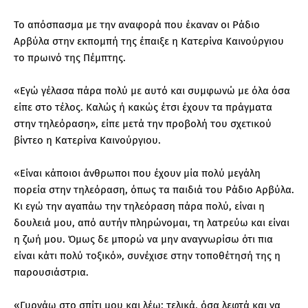
Το απόσπασμα με την αναφορά που έκαναν οι Ράδιο
Αρβύλα στην εκπομπή της έπαιξε η Κατερίνα Καινούργιου
το πρωινό της Πέμπτης.
«Εγώ γέλασα πάρα πολύ με αυτό και συμφωνώ με όλα όσα
είπε στο τέλος. Καλώς ή κακώς έτσι έχουν τα πράγματα
στην τηλεόραση», είπε μετά την προβολή του σχετικού
βίντεο η Κατερίνα Καινούργιου.
«Είναι κάποιοι άνθρωποι που έχουν μία πολύ μεγάλη
πορεία στην τηλεόραση, όπως τα παιδιά του Ράδιο Αρβύλα.
Κι εγώ την αγαπάω την τηλεόραση πάρα πολύ, είναι η
δουλειά μου, από αυτήν πληρώνομαι, τη λατρεύω και είναι
η ζωή μου. Όμως δε μπορώ να μην αναγνωρίσω ότι πια
είναι κάτι πολύ τοξικό», συνέχισε στην τοποθέτησή της η
παρουσιάστρια.
«Γυρνάω στο σπίτι μου και λέω: τελικά, όσα λεφτά και να