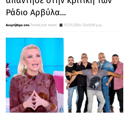
απάντησε στην κριτική των
Ράδιο Αρβύλα...
Tvnea.con team
11/21/2024 12:40:00 μ.μ.