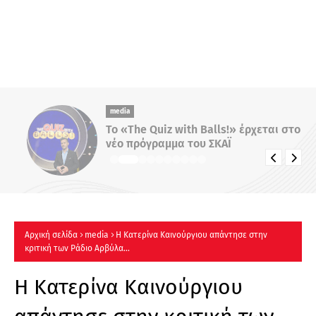
media
Το «The Quiz with Balls!» έρχεται στο
νέο πρόγραμμα του ΣΚΑΪ
Αρχική σελίδα
media
Η Κατερίνα Καινούργιου απάντησε στην
κριτική των Ράδιο Αρβύλα...
Η Κατερίνα Καινούργιου